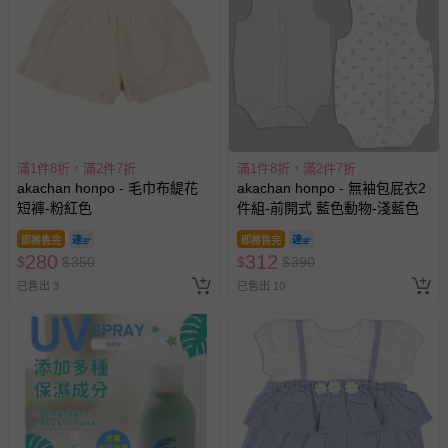
滿1件8折，滿2件7折
滿1件8折，滿2件7折
akachan honpo - 毛巾布緹花
akachan honpo - 無袖包屁衣2
短褲-粉紅色
件組-前開式 藍色動物-淺藍色
即將售完
即將售完
280
312
$
$
350
$
$
390
已售出 3
已售出 10