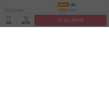
色
即將售完
312
392
$
$
390
$
$
490
已售出 3
追蹤
已售出 6
加入購物車
追蹤
購物車
滿1件8折，滿2件7折
滿1件8折，滿2件7折
akachan honpo - 5分內搭褲-彈
akachan honpo - 7分緹花褲-小
性天竺布-米白色
花-米白色
即將售完
即將售完
200
312
$
$
250
$
$
390
已售出 3
已售出 3