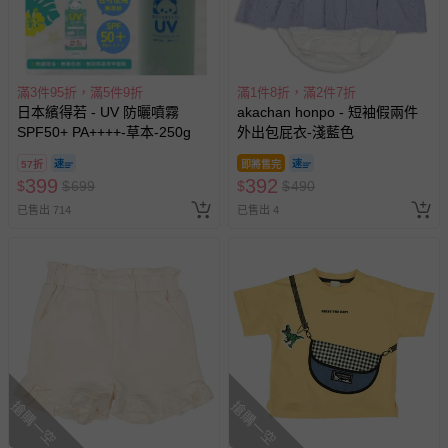
滿3件95折，滿5件9折
滿1件8折，滿2件7折
日本繽得若 - UV 防曬噴霧
akachan honpo - 短袖假兩件
SPF50+ PA++++-草本-250g
外出包屁衣-淺藍色
57折
即將售完
399
392
$
$
699
$
$
490
已售出 714
已售出 4
搶購一空
搶購一空