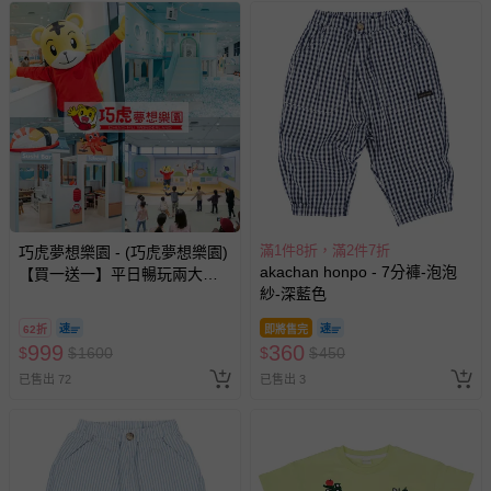
滿1件8折，滿2件7折
巧虎夢想樂園 - (巧虎夢想樂園)
akachan honpo - 7分褲-泡泡
【買一送一】平日暢玩兩大一
紗-深藍色
小套票 (正券為電子票券現場兌
換，贈送券現場領取)-效期至
62折
即將售完
2026/10/16 正券逾期視同現金
999
360
$
$
1600
$
$
450
券使用
已售出 72
已售出 3