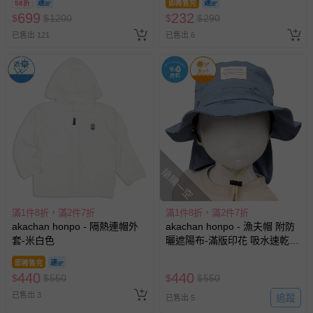
58折
即將售完
換，依現場梯次安排入場，逾
699
232
$
$
1200
$
$
290
期作廢) (兒童票(2歲以上)贈一
已售出 121
已售出 6
名陪伴成人)
搶購一空
滿1件8折，滿2件7折
滿1件8折，滿2件7折
akachan honpo - 隔熱連帽外
akachan honpo - 漁夫帽 附防
套-米白色
曬遮陽布-滿版印花 吸水速乾-
藍色
即將售完
440
440
$
$
550
$
$
550
已售出 3
追蹤
已售出 5