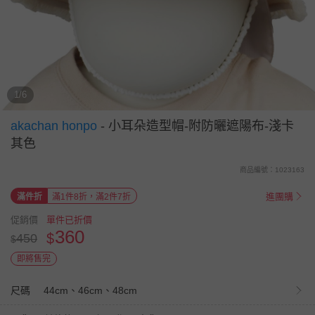
1/6
akachan honpo
-
小耳朵造型帽-附防曬遮陽布-淺卡
其色
商品編號：1023163
進團購
滿件折
滿1件8折，滿2件7折
促銷價
單件已折價
360
$
450
$
即將售完
尺碼
44cm、46cm、48cm