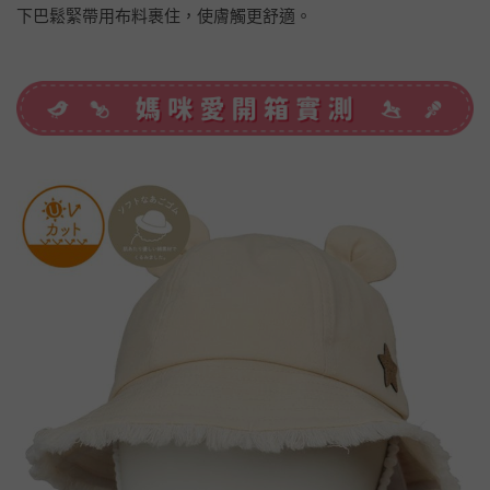
下巴鬆緊帶用布料裹住，使膚觸更舒適。