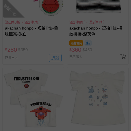
搶購一空
滿1件8折，滿2件7折
滿1件8折，滿2件7折
akachan honpo - 短袖T恤-趣
akachan honpo - 短袖T恤-橫
味圖案-米白
紋拼接-深灰色
即將售完
280
360
$
$
350
$
$
450
已售出 3
追蹤
已售出 3