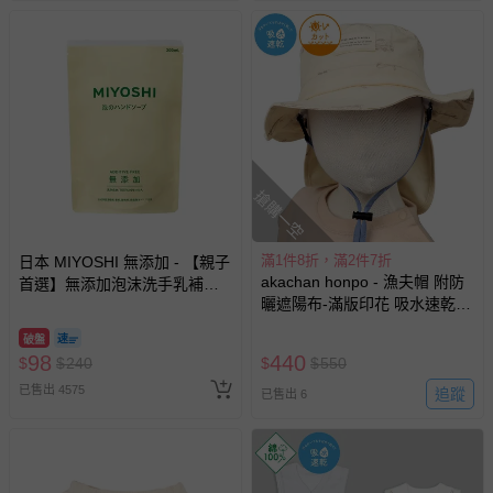
搶購一空
滿1件8折，滿2件7折
日本 MIYOSHI 無添加 - 【親子
akachan honpo - 漁夫帽 附防
首選】無添加泡沫洗手乳補充
曬遮陽布-滿版印花 吸水速乾-
包-300ml
米白色
破盤
98
440
$
$
240
$
$
550
已售出 4575
追蹤
已售出 6