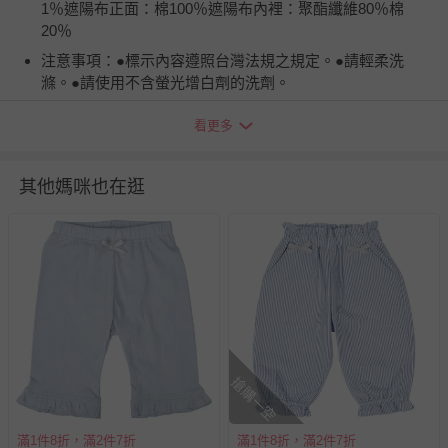
1％遮陽布正面：棉100％遮陽布內裡：聚酯纖維80％棉
20％
注意事項：●標示內容遵照台灣法規之規定。●請輕柔洗
滌。●請使用不含螢光增白劑的洗劑。
退換貨須知
看更多
您所購買的商品享有7天的鑑賞期／猶豫期權益，但此期間
並非試用期，您所退回的商品必須是未經使用的全新狀態，
其他媽咪也在逛
包含完整包裝、配件、說明文件及贈品等。
如需退換貨，請於收到商品7天（含例假日內提出），如為
瑕疵退換貨所產生的運費，將由媽咪愛負責處理，若非瑕疵
退貨，您可至『查詢訂單』>『已出貨』中查詢該筆訂單，
並點選『我要退貨』即可進行申請。若有相關退貨問題，請
至媽咪愛
LINE@客服ID: @mamilove
我們將依序為您處理
與服務，謝謝。
搶購一空
針對滿件折/滿額贈…等活動，如因部份退貨，而該訂單保
留商品未達活動門檻，將以原價計算，活動贈品亦需一併退
滿1件8折，滿2件7折
回。
滿1件8折，滿2件7折