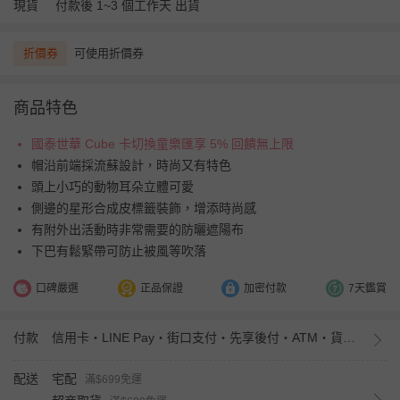
現貨
付款後 1~3 個工作天 出貨
折價券
可使用折價券
商品特色
國泰世華 Cube 卡切換童樂匯享 5% 回饋無上限
帽沿前端採流蘇設計，時尚又有特色
頭上小巧的動物耳朵立體可愛
側邊的星形合成皮標籤裝飾，增添時尚感
有附外出活動時非常需要的防曬遮陽布
下巴有鬆緊帶可防止被風等吹落
口碑嚴選
正品保證
加密付款
7天鑑賞
付款
信用卡・LINE Pay・街口支付・先享後付・ATM・貨到付款・iPASS MONEY
配送
宅配
滿$699免運