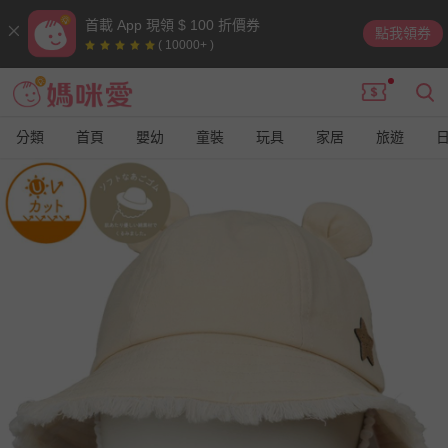
首載 App 現領 $ 100 折價券
點我領券
( 10000+ )
分類
首頁
嬰幼
童裝
玩具
家居
旅遊