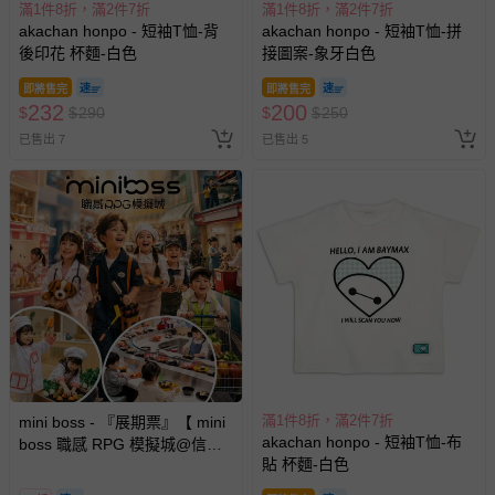
滿1件8折，滿2件7折
滿1件8折，滿2件7折
akachan honpo - 短袖T恤-背
akachan honpo - 短袖T恤-拼
後印花 杯麵-白色
接圖案-象牙白色
即將售完
即將售完
232
200
$
$
290
$
$
250
已售出 7
已售出 5
滿1件8折，滿2件7折
mini boss - 『展期票』【 mini
akachan honpo - 短袖T恤-布
boss 職感 RPG 模擬城@信義
貼 杯麵-白色
A11 】2026/7/10-8/30 (電子票
券，於展期現場憑訂單編號兌