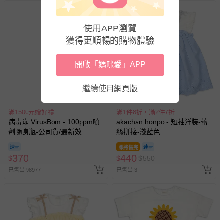
式、折價券與購物金的使用、退貨及商品運送方式等有疑
問，你可詳見：
媽咪愛客服中心
。
使用APP瀏覽
預購商品：預購為海外同步代購，遇缺貨即會通知媽咪並協
獲得更順暢的購物體驗
助取消退款事宜。
商品如因「價格、組合」等錯誤原因，導致無法安排出貨，
開啟「媽咪愛」APP
會主動以簡訊及mail通知訂單取消事宜，並將提供適當補
償。
繼續使用網頁版
滿1500元贈好禮
滿1件8折，滿2件7折
病毒崩 VirusBom - 100ppm噴
akachan honpo - 短袖洋裝-蕾
劑隨身瓶-公司貨/最新效
絲拼接-淺藍色
期-100ml
即將售完
370
440
$
$
$
550
已售出 98977
已售出 3