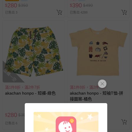
訂單編號兌換，逾期作廢) (大
-接觸性孕哺產品（奶嘴、奶瓶、擠乳器、哺乳衣、托腹
280
390
$
$
350
$
$
490
人小孩均一價(3歲以上需購票))
帶束縛衣、餐搖椅等）。
已售出 3
已售出 4288
-其他原廠盒裝商品封口處已貼上「不可拆封」，或具警
示字句等說明貼紙、封條者。
國際航空、客運、訂房等服務。
相關的退換貨辦理流程，可詳見：
退換貨 & 退款問題
其他常見問題：
搶購一空
運送服務：目前提供的運送僅限台灣本島。如您位於離島地
區，可能會無法配送，或須依據商品需加收離島運費。廠商
亦保留出貨與否的權利。離島、偏遠地區、樓層親送等加價
滿1件8折，滿2件7折
滿1件8折，滿2件7折
費用，可能會另需加收。
akachan honpo - 短褲-綠色
akachan honpo - 短袖T恤-拼
接圖案-橘色
商品實際的配達日期，可於訂單個人資料內的查詢訂單內，
已出貨通知之訊息為主。
即將售完
280
200
$
$
350
$
$
250
如您收到商品，請依正常流程檢查是否完好，若商品遇瑕疵
情形，您可申請更換新品或退貨，請見：
退貨的辦理流程
。
已售出 4
追蹤
已售出 6
若您對於會員帳號、商品訂購與資訊、購物流程、付款方