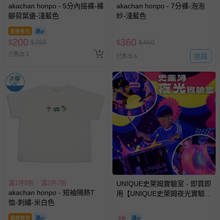
akachan honpo - 5分內搭褲-褲
akachan honpo - 7分褲-泡泡
腳荷葉邊-淺藍色
紗-淺藍色
部分商品依據消費者保護法的規定，不適用七天鑑賞期/猶
豫期範圍：
即將售完
200
360
$
$
250
$
$
450
易於腐敗、保存期限較短或解約時即將逾期（例如生鮮
商品、食品等）。
已售出 2
追蹤
已售出 6
客製化商品（例如客製生日書、姓名貼等）。
報紙、期刊或雜誌（惟書籍如經拆封、使用，則酌收整
新費用）。
經消費者拆封之影音商品或電腦軟體（例如 DVD、CD
等）。
非以有形媒介提供之數位內容或一經提供即為完成之線
上服務，經消費者事先同意始提供（例如線上課程、遊
戲或活動點數等）。
已拆封之以下類型商品：
-個人衛生用品（例如尿布、貼身衣物、泳裝、襪子、地
滿1件8折，滿2件7折
UNIQUE史萊姆實驗室 - 即買即
akachan honpo - 短袖隔熱T
墊、寢具類等）。
用【UNIQUE史萊姆夜光實驗室
恤-刺繡-米白色
-新生兒親膚衣物（嬰幼兒包巾與背巾、包屁衣、學習
@ 台北科教館 】2026/6/11-
8/30 (電子票券，於展期現場憑
褲、紗布衣等）。
即將售完
8折