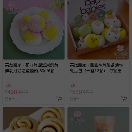
其他常見問題：
運送服務：目前提供的運送僅限台灣本島。如您位於離島地
區，可能會無法配送，或須依據商品需加收離島運費。廠商
亦保留出貨與否的權利。離島、偏遠地區、樓層親送等加價
費用，可能會另需加收。
商品實際的配達日期，可於訂單個人資料內的查詢訂單內，
已出貨通知之訊息為主。
如您收到商品，請依正常流程檢查是否完好，若商品遇瑕疵
美姬饅頭 - 花好月圓堅果奶黃
美姬饅頭 - 團圓球球餐盒迷你
情形，您可申請更換新品或退貨，請見：
退貨的辦理流程
。
鮮乳月餅造型饅頭-50g*6顆
紅豆包（一盒12顆）-每顆重量
若您對於會員帳號、商品訂購與資訊、購物流程、付款方
約 15g
式、折價券與購物金的使用、退貨及商品運送方式等有疑
8折
8折
問，你可詳見：
媽咪愛客服中心
。
498
580
$
$
623
$
$
725
預購商品：預購為海外同步代購，遇缺貨即會通知媽咪並協
已售出 2
已售出 3
助取消退款事宜。
商品如因「價格、組合」等錯誤原因，導致無法安排出貨，
會主動以簡訊及mail通知訂單取消事宜，並將提供適當補
償。