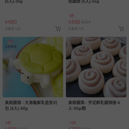
(6入)-35g
型饅頭 (6入)-55g
8折
480
498
$
$
$
623
已售出 175
已售出 776
美姬饅頭 - 大海龜鮮乳造型刈
美姬饅頭 - 芋泥鮮乳饅頭捲-6
包 (6入)-60g
入-50g/顆
8折
75折