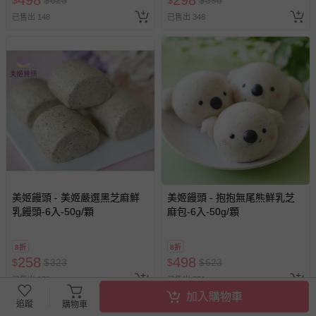
498
298
$
$
623
$
$
398
已售出 148
已售出 348
美姬饅頭 - 美姬嚴選黑芝麻鮮
美姬饅頭 - 抱抱無尾熊鮮乳芝
乳饅頭-6入-50g/顆
麻包-6入-50g/顆
8折
8折
258
498
$
$
323
$
$
623
已售出 179
已售出 579
加入購物車
追蹤
購物車