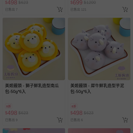
498
699
$
$
623
$
$
1200
期作廢) (兒童票(2歲以上)贈一
已售出 7
已售出 121
名陪伴成人)
美姬饅頭 - 獅子鮮乳造型南瓜
美姬饅頭 - 犀牛鮮乳造型芋泥
包-50g*6入
包-50g*6入
8折
8折
498
498
$
$
623
$
$
623
已售出 9
已售出 6