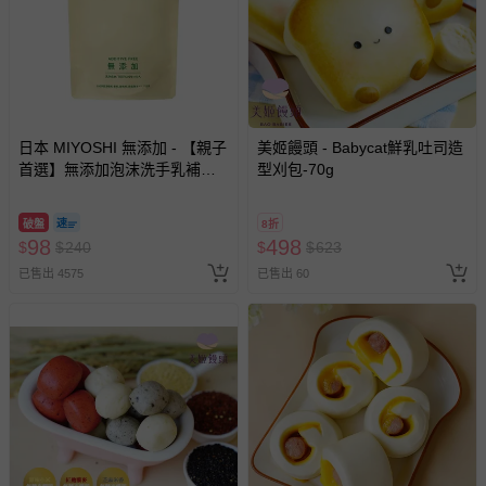
日本 MIYOSHI 無添加 - 【親子
美姬饅頭 - Babycat鮮乳吐司造
首選】無添加泡沫洗手乳補充
型刈包-70g
包-300ml
破盤
8折
98
498
$
$
240
$
$
623
已售出 4575
已售出 60