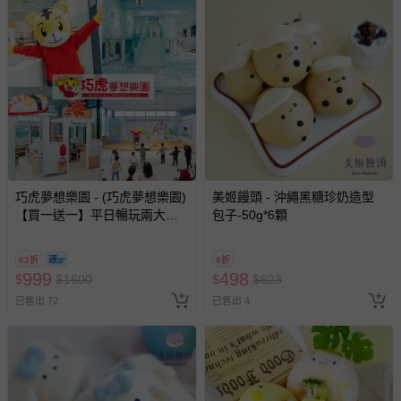
巧虎夢想樂園 - (巧虎夢想樂園)
美姬饅頭 - 沖繩黑糖珍奶造型
【買一送一】平日暢玩兩大一
包子-50g*6顆
小套票 (正券為電子票券現場兌
換，贈送券現場領取)-效期至
62折
8折
2026/10/16 正券逾期視同現金
999
498
$
$
1600
$
$
623
券使用
已售出 72
已售出 4