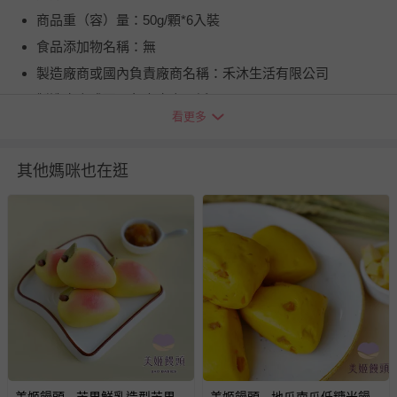
商品重（容）量：50g/顆*6入裝
食品添加物名稱：無
製造廠商或國內負責廠商名稱：禾沐生活有限公司
製造廠商或國內負責廠商電話：0800-526988
看更多
製造廠商或國內負責廠商地址：台中市西屯區朝富路30號2
樓
其他媽咪也在逛
食品業者登錄字號：B-200151618-00000-2
投保產品責任險字號：.
健康食品字號/有機檢驗機構及證書字號：無
商品產地（國）：台灣
牛/豬肉產地（國）：不含牛/豬肉
過敏原：本產品含有牛奶及其製品、麩質物
退換貨須知
您所購買的商品享有7天的鑑賞期／猶豫期權益，但此期間
並非試用期，您所退回的商品必須是未經使用的全新狀態，
包含完整包裝、配件、說明文件及贈品等。