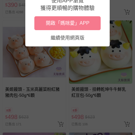
使用APP瀏覽
訂單編號兌換，逾期作廢) (大
新費用）。
390
498
$
$
490
$
$
623
人小孩均一價(3歲以上需購票))
獲得更順暢的購物體驗
經消費者拆封之影音商品或電腦軟體（例如 DVD、CD
已售出 4288
已售出 9
等）。
開啟「媽咪愛」APP
非以有形媒介提供之數位內容或一經提供即為完成之線
上服務，經消費者事先同意始提供（例如線上課程、遊
繼續使用網頁版
戲或活動點數等）。
已拆封之以下類型商品：
-個人衛生用品（例如尿布、貼身衣物、泳裝、襪子、地
墊、寢具類等）。
-新生兒親膚衣物（嬰幼兒包巾與背巾、包屁衣、學習
褲、紗布衣等）。
-接觸性孕哺產品（奶嘴、奶瓶、擠乳器、哺乳衣、托腹
帶束縛衣、餐搖椅等）。
美姬饅頭 - 玉米高麗菜粉紅豬
美姬饅頭 - 扭轉乾坤牛牛鮮乳
豬肉包-50g*6顆
-其他原廠盒裝商品封口處已貼上「不可拆封」，或具警
紅豆包-50g*6顆
示字句等說明貼紙、封條者。
國際航空、客運、訂房等服務。
8折
8折
498
498
$
$
623
$
$
623
已售出 171
已售出 106
相關的退換貨辦理流程，可詳見：
退換貨 & 退款問題