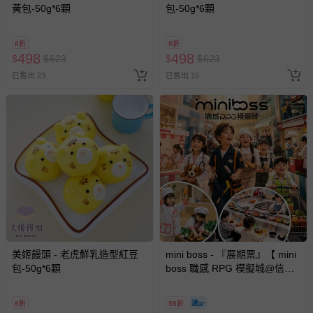
黃包-50g*6顆
包-50g*6顆
8折
8折
498
498
$
$
623
$
$
623
已售出 23
已售出 15
美姬饅頭 - 老虎鮮乳造型紅豆
mini boss - 『展期票』【 mini
包-50g*6顆
boss 職感 RPG 模擬城@信義
A11 】2026/7/10-8/30 (電子票
券，於展期現場憑訂單編號兌
8折
58折
換，依現場梯次安排入場，逾