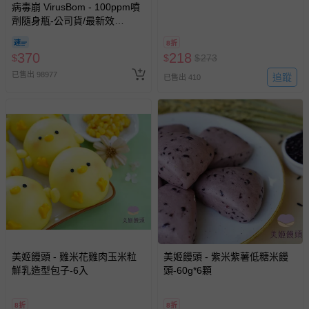
病毒崩 VirusBom - 100ppm噴
劑隨身瓶-公司貨/最新效
期-100ml
8折
370
218
$
$
$
273
已售出 98977
追蹤
已售出 410
美姬饅頭 - 雞米花雞肉玉米粒
美姬饅頭 - 紫米紫薯低糖米饅
鮮乳造型包子-6入
頭-60g*6顆
8折
8折