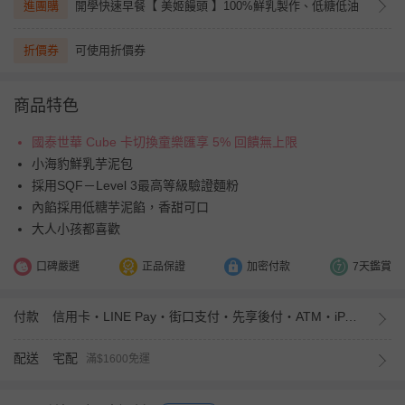
進團購
開學快速早餐【 美姬饅頭 】100%鮮乳製作、低糖低油
折價券
可使用折價券
商品特色
國泰世華 Cube 卡切換童樂匯享 5% 回饋無上限
小海豹鮮乳芋泥包
採用SQF－Level 3最高等級驗證麵粉
內餡採用低糖芋泥餡，香甜可口
大人小孩都喜歡
口碑嚴選
正品保證
加密付款
7天鑑賞
付款
信用卡・LINE Pay・街口支付・先享後付・ATM・iPASS MONEY
配送
宅配
滿$1600免運