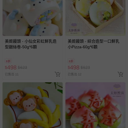
美姬饅頭 - 小仙女彩虹鮮乳造
美姬饅頭 - 綜合造型一口鮮乳
型銀絲卷-50g*6顆
小Pizza-60g*6顆
8折
8折
498
498
$
$
623
$
$
623
已售出 11
已售出 12