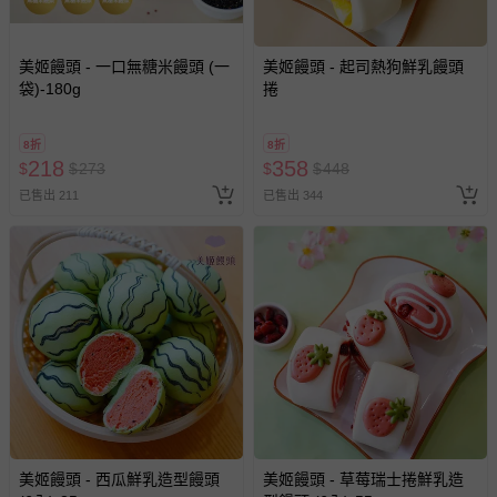
美姬饅頭 - 一口無糖米饅頭 (一
美姬饅頭 - 起司熱狗鮮乳饅頭
袋)-180g
捲
8折
8折
218
358
$
$
273
$
$
448
已售出 211
已售出 344
美姬饅頭 - 西瓜鮮乳造型饅頭
美姬饅頭 - 草莓瑞士捲鮮乳造