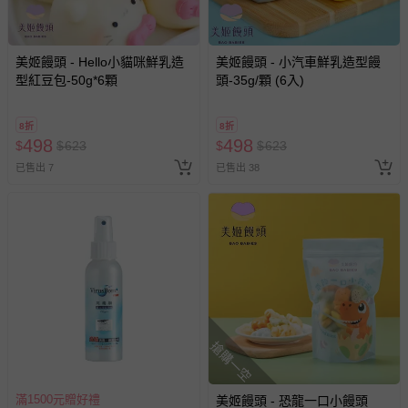
美姬饅頭 - Hello小貓咪鮮乳造
美姬饅頭 - 小汽車鮮乳造型饅
型紅豆包-50g*6顆
頭-35g/顆 (6入)
8折
8折
498
498
$
$
623
$
$
623
已售出 7
已售出 38
搶購一空
滿1500元贈好禮
美姬饅頭 - 恐龍一口小饅頭