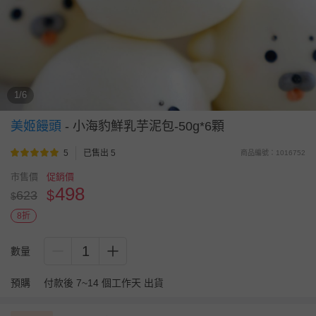
1/6
美姬饅頭
-
小海豹鮮乳芋泥包-50g*6顆
5
已售出 5
商品編號：1016752
市售價
促銷價
498
$
623
$
8折
1
數量
預購
付款後 7~14 個工作天 出貨