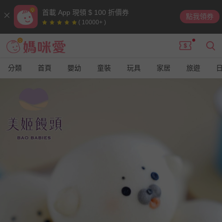
首載 App 現領 $ 100 折價券
點我領券
( 10000+ )
分類
首頁
嬰幼
童裝
玩具
家居
旅遊