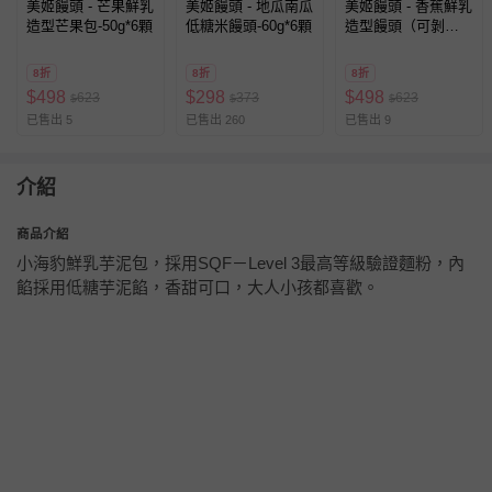
美姬饅頭 - 芒果鮮乳
美姬饅頭 - 地瓜南瓜
美姬饅頭 - 香蕉鮮乳
造型芒果包-50g*6顆
低糖米饅頭-60g*6顆
造型饅頭（可剝
皮）-35g*6顆
8折
8折
8折
$
498
$
298
$
498
623
373
623
$
$
$
已售出 5
已售出 260
已售出 9
介紹
商品介紹
小海豹鮮乳芋泥包，採用SQF－Level 3最高等級驗證麵粉，內
餡採用低糖芋泥餡，香甜可口，大人小孩都喜歡。