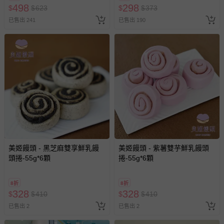
498
298
$
$
623
$
$
373
已售出 241
已售出 190
美姬饅頭 - 黑芝麻雙享鮮乳饅
美姬饅頭 - 紫薯雙芋鮮乳饅頭
頭捲-55g*6顆
捲-55g*6顆
8折
8折
328
328
$
$
410
$
$
410
已售出 2
已售出 2