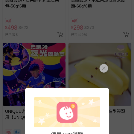
美姬饅頭 - 芒果鮮乳造型芒果
美姬饅頭 - 地瓜南瓜低糖米饅
包-50g*6顆
頭-60g*6顆
如需退換貨，請於收到商品7天（含例假日內提出），如為
瑕疵退換貨所產生的運費，將由媽咪愛負責處理，若非瑕疵
8折
8折
498
298
$
$
623
$
$
373
退貨，您可至『查詢訂單』>『已出貨』中查詢該筆訂單，
並點選『我要退貨』即可進行申請。若有相關退貨問題，請
已售出 5
已售出 260
至媽咪愛
LINE@客服ID: @mamilove
我們將依序為您處理
與服務，謝謝。
針對滿件折/滿額贈…等活動，如因部份退貨，而該訂單保
留商品未達活動門檻，將以原價計算，活動贈品亦需一併退
回。
部分商品依據消費者保護法的規定，不適用七天鑑賞期/猶
豫期範圍：
易於腐敗、保存期限較短或解約時即將逾期（例如生鮮
UNIQUE史萊姆實驗室 - 即買即
商品、食品等）。
美姬饅頭 - 香蕉鮮乳造型饅頭
用【UNIQUE史萊姆夜光實驗室
（可剝皮）-35g*6顆
客製化商品（例如客製生日書、姓名貼等）。
@ 台北科教館 】2026/6/11-
8/30 (電子票券，於展期現場憑
報紙、期刊或雜誌（惟書籍如經拆封、使用，則酌收整
8折
8折