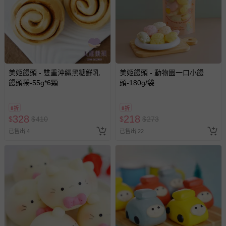
美姬饅頭 - 雙重沖繩黑糖鮮乳
美姬饅頭 - 動物園一口小饅
饅頭捲-55g*6顆
頭-180g/袋
8折
8折
328
218
$
$
410
$
$
273
已售出 4
已售出 22