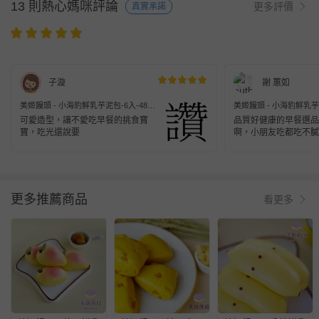
13 則熱心媽咪評論
更多評價
真實承諾
子漩
謝 蕙如
美姬饅頭 - 小海豹鮮乳芋泥包-6入-48g/
美姬饅頭 - 小海豹鮮乳芋泥
顆
顆
可愛造型，讓不愛吃早餐的挑食寶
品質好健康的早餐選品
寶，吃光還說要
啊，小朋友吃都吃不膩
的早餐就是你了😆
更多推薦商品
看更多