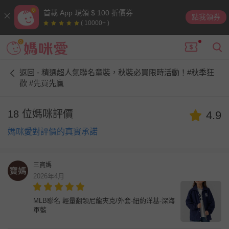
首載 App 現領 $ 100 折價券
點我領券
( 10000+ )
返回 - 精選超人氣聯名童裝，秋裝必買限時活動！#秋季狂
歡 #先買先贏
18 位媽咪評價
4.9
媽咪愛對評價的真實承諾
三寶媽
2026年4月
MLB聯名 輕量翻領尼龍夾克/外套-紐約洋基-深海
軍藍