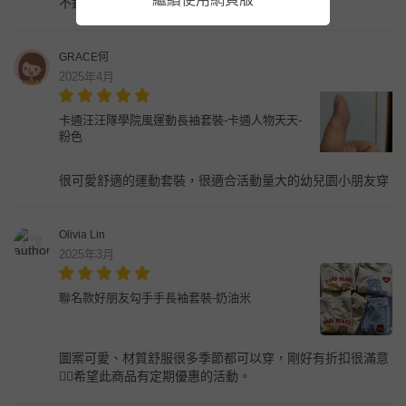
不錯
GRACE何
2025年4月
卡通汪汪隊學院風運動長袖套裝-卡通人物天天-
粉色
很可愛舒適的運動套裝，很適合活動量大的幼兒園小朋友穿
Olivia Lin
2025年3月
聯名款好朋友勾手手長袖套裝-奶油米
圖案可愛、材質舒服很多季節都可以穿，剛好有折扣很滿意
👍🏻希望此商品有定期優惠的活動。