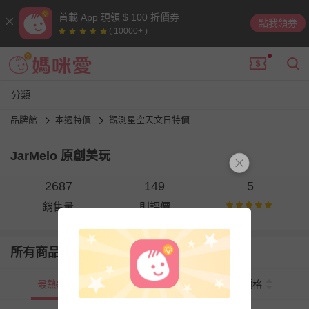
首載 App 現領 $ 100 折價券
點我領券
( 10000+ )
分類
品牌館
本週特價
觀測星空天文日特價
JarMelo 原創美玩
2687
149
5
銷售量
則評價
所有商品
最熱銷
新上市
價格