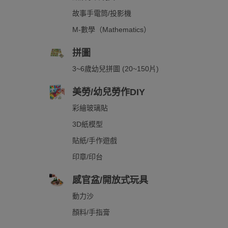
故事手電筒/投影機
M-數學（Mathematics）
拼圖
3~6歲幼兒拼圖 (20~150片)
美勞/幼兒勞作DIY
彩繪玻璃貼
3D紙模型
貼紙/手作遊戲
印章/印台
感官盆/開放式玩具
動力沙
顏料/手指膏