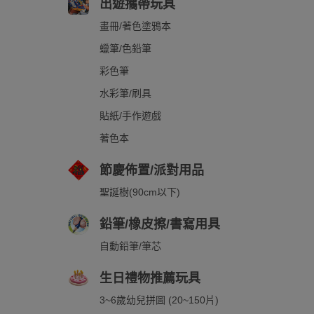
出遊攜帶玩具
畫冊/著色塗鴉本
蠟筆/色鉛筆
彩色筆
水彩筆/刷具
貼紙/手作遊戲
著色本
節慶佈置/派對用品
聖誕樹(90cm以下)
鉛筆/橡皮擦/書寫用具
自動鉛筆/筆芯
生日禮物推薦玩具
3~6歲幼兒拼圖 (20~150片)