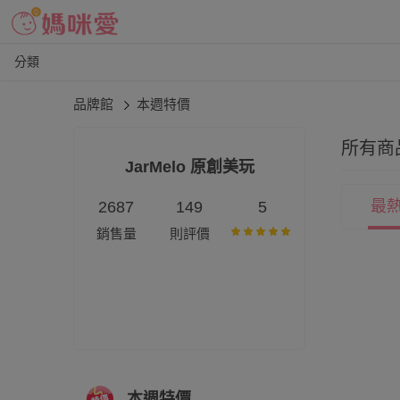
分類
品牌館
本週特價
所有商
JarMelo 原創美玩
最
2687
149
5
銷售量
則評價
本週特價