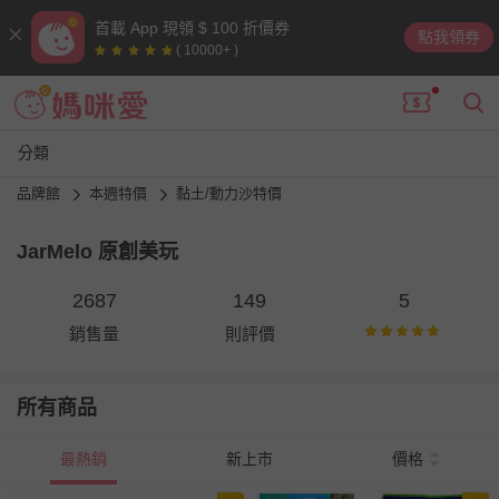
首載 App 現領 $ 100 折價券
點我領券
( 10000+ )
分類
品牌館
本週特價
黏土/動力沙特價
JarMelo 原創美玩
2687
149
5
銷售量
則評價
所有商品
最熱銷
新上市
價格