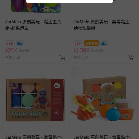
JarMelo 原創美玩 - 黏土工具
JarMelo 原創美玩 - 無毒黏土-
組-蔬果造型
動物理髮組
64折
68折
即將售完
254
1088
$
$
399
$
$
1600
已售出 15
已售出 18
JarMelo 原創美玩 - 無毒黏土-
JarMelo 原創美玩 - 無毒黏土-