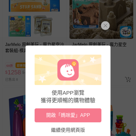
JarMelo 原創美玩 - 魔力星空沙
JarMelo 原創美玩 - 魔力星空
套裝組-模具組+1KG星空沙*2包
沙-1kg*1包
68折
即將售完
69折
即將售完
1258
549
$
$
1850
$
$
799
已售出 8
已售出 9
使用APP瀏覽
獲得更順暢的購物體驗
開啟「媽咪愛」APP
繼續使用網頁版