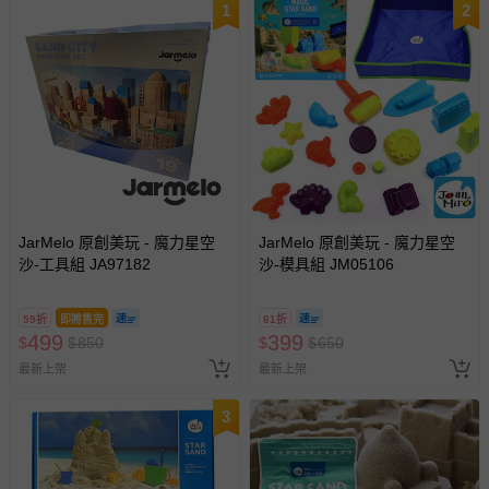
1
2
JarMelo 原創美玩 - 魔力星空
JarMelo 原創美玩 - 魔力星空
沙-工具組 JA97182
沙-模具組 JM05106
59折
即將售完
61折
499
399
$
$
850
$
$
650
最新上架
最新上架
3