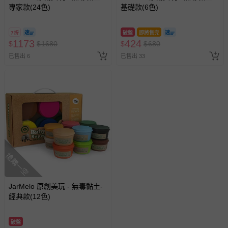
專家款(24色)
基礎款(6色)
7折
破盤
即將售完
1173
424
$
$
1680
$
$
680
已售出 6
已售出 33
搶購一空
JarMelo 原創美玩 - 無毒黏土-
經典款(12色)
破盤