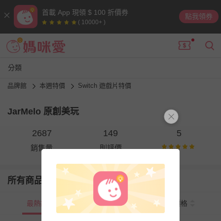
首載 App 現領 $ 100 折價券
點我領券
( 10000+ )
分類
品牌館
本週特價
Switch 遊戲片特價
JarMelo 原創美玩
2687
149
5
銷售量
則評價
所有商品
最熱銷
新上市
價格