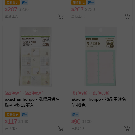
即將售完
即將售完
207
207
$
$
230
$
$
230
最新上架
最新上架
滿1件9折，滿2件85折
滿1件9折，滿2件85折
akachan honpo - 洗標用姓名
akachan honpo - 物品用姓名
貼-小熊-12張入
貼-粉色
即將售完
117
90
$
$
130
$
$
100
已售出 4
已售出 2