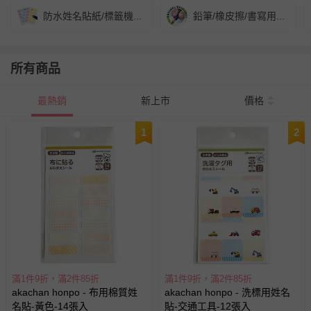
防水姓名貼紙/標籤機...
鉛筆/橡皮擦/書寫用...
所有商品
最熱銷
新上市
價格
1
2
滿1件9折，滿2件85折
滿1件9折，滿2件85折
akachan honpo - 布用棉質姓
akachan honpo - 洗標用姓名
名貼-黃色-14張入
貼-交通工具-12張入