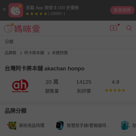
首載 App 現領 $ 100 折價券
點我領券
( 10000+ )
分類
品牌館
阿卡將本舖
本週特價
台灣阿卡將本舖 akachan honpo
20 萬
14125
4.9
銷售量
則評價
品牌分類
美術用品特價
智慧型手錶/警報器特...
削