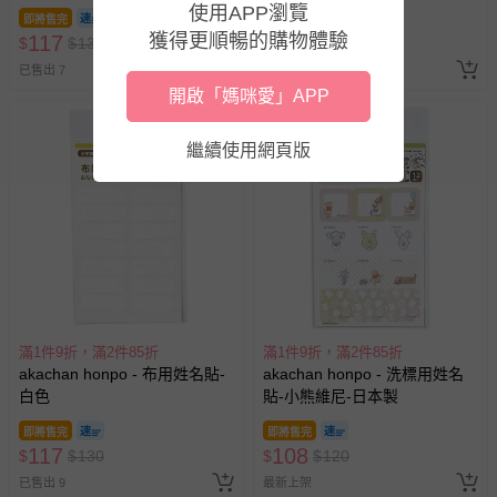
入
使用APP瀏覽
即將售完
即將售完
獲得更順暢的購物體驗
117
90
$
$
130
$
$
100
已售出 7
已售出 4
開啟「媽咪愛」APP
繼續使用網頁版
滿1件9折，滿2件85折
滿1件9折，滿2件85折
akachan honpo - 布用姓名貼-
akachan honpo - 洗標用姓名
白色
貼-小熊維尼-日本製
即將售完
即將售完
117
108
$
$
130
$
$
120
已售出 9
最新上架