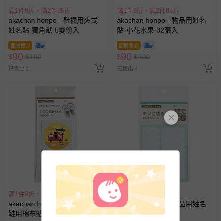
滿1件9折，滿2件85折
滿1件9折，滿2件85折
akachan honpo - 鞋襪用夾式
akachan honpo - 物品用姓名
姓名貼-獨角獸-5雙份入
貼-小花水果-32張入
即將售完
即將售完
90
90
$
$
100
$
$
100
已售出 1
已售出 4
滿1件9折，滿2件85折
滿1件9折，滿2件85折
akachan honpo - 可分左右腳
akachan honpo - 物品用姓名
鞋用棉布貼紙-交通工具-2雙份
貼-藍色