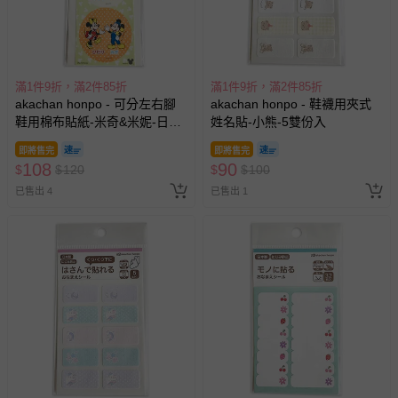
滿1件9折，滿2件85折
滿1件9折，滿2件85折
akachan honpo - 可分左右腳
akachan honpo - 鞋襪用夾式
鞋用棉布貼紙-米奇&米妮-日本
姓名貼-小熊-5雙份入
製
即將售完
即將售完
108
90
$
$
120
$
$
100
已售出 4
已售出 1