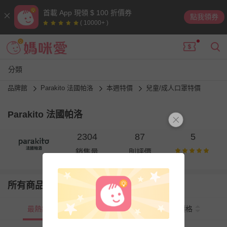
首載 App 現領 $ 100 折價券
點我領券
( 10000+ )
分類
品牌館
Parakito 法國帕洛
本週特價
兒童/成人口罩特價
Parakito 法國帕洛
2304
87
5
銷售量
則評價
所有商品
最熱銷
新上市
價格