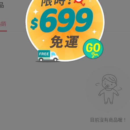
品
熱銷
新上市
價格
目前沒有商品喔！