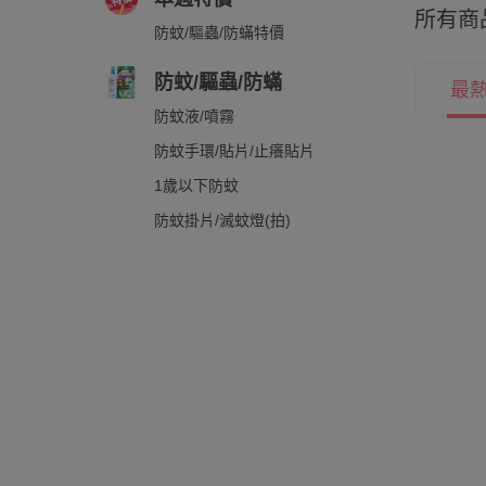
所有商
防蚊/驅蟲/防蟎特價
防蚊/驅蟲/防蟎
最
防蚊液/噴霧
防蚊手環/貼片/止癢貼片
1歲以下防蚊
防蚊掛片/滅蚊燈(拍)