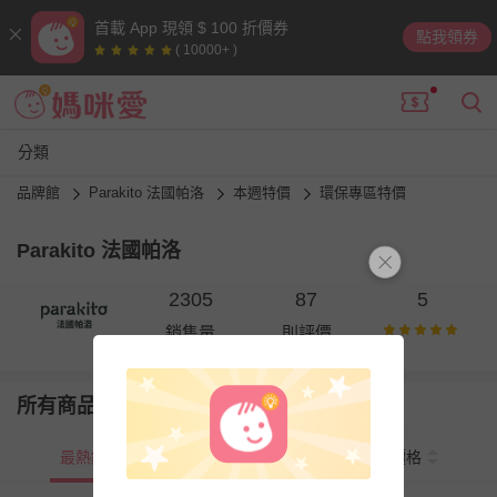
首載 App 現領 $ 100 折價券
點我領券
( 10000+ )
分類
品牌館
Parakito 法國帕洛
本週特價
環保專區特價
Parakito 法國帕洛
2305
87
5
銷售量
則評價
所有商品
最熱銷
新上市
價格