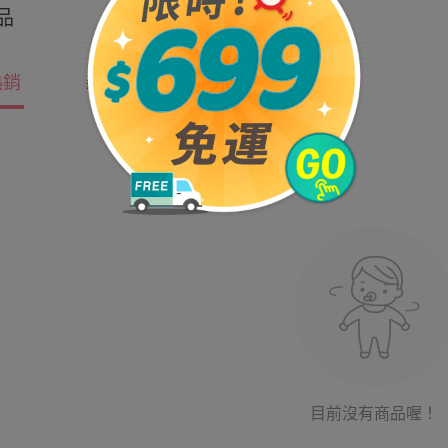
品
熱銷
新上市
價格
目前沒有商品喔！