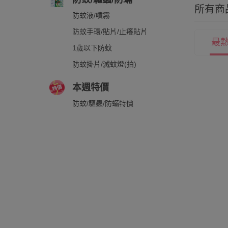
所有商
防蚊液/噴霧
防蚊手環/貼片/止癢貼片
最
1歲以下防蚊
防蚊掛片/滅蚊燈(拍)
本週特價
防蚊/驅蟲/防蟎特價