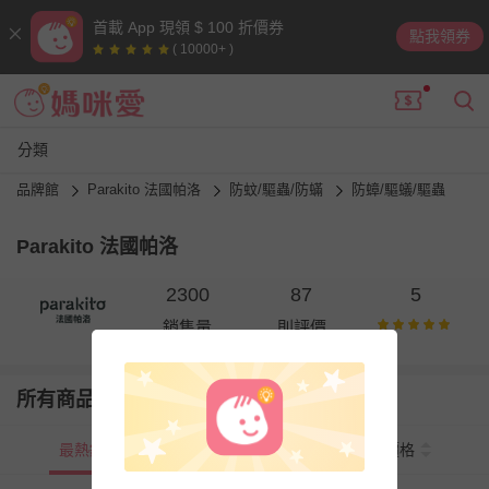
首載 App 現領 $ 100 折價券
點我領券
( 10000+ )
分類
品牌館
Parakito 法國帕洛
防蚊/驅蟲/防蟎
防蟑/驅蟻/驅蟲
Parakito 法國帕洛
2300
87
5
銷售量
則評價
所有商品
最熱銷
新上市
價格