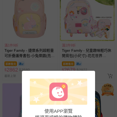
滿1件9折
滿1件9折
Tiger Family - 捷樂系列超輕量
Tiger Family - 兒童趣味輕巧休
可折疊護脊書包-小兔樂園(亮片
閒背包(小尺寸)-花花世界
款)
│Kanga 大掛包 【團購優惠】-
即將售完
即將售完
贈三件組 (野餐墊+小掛包+彩色
2862
2679
$
$
3580
$
$
2977
筆)-款式隨機，送完以其他替代
最新上架
不另行通知另行通知
最新上架
使用APP瀏覽