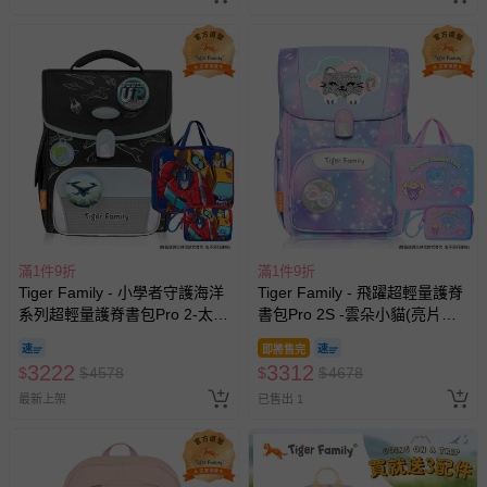
滿1件9折
滿1件9折
Tiger Family - 小學者守護海洋
Tiger Family - 飛躍超輕量護脊
系列超輕量護脊書包Pro 2-太空
書包Pro 2S -雲朵小貓(亮片款)-
戰記-(贈品：文具2件(補習袋
(贈品：文具2件(補習袋+零錢
即將售完
+零錢包-博派之宇宙決戰) 花色
包)-三麗鷗點心派對)-花色送完
3222
3312
$
$
4578
$
$
4678
送完以其他樣式替代 不另行通
以其他樣式替代 不另行通知
知
最新上架
已售出 1