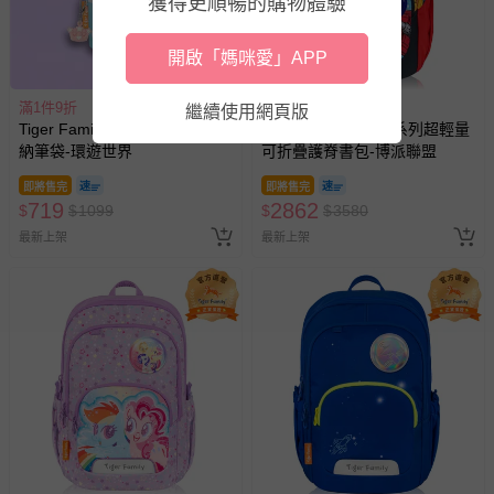
獲得更順暢的購物體驗
開啟「媽咪愛」APP
滿1件9折
滿1件9折
繼續使用網頁版
Tiger Family - FunTime兩用收
Tiger Family - 捷樂系列超輕量
納筆袋-環遊世界
可折疊護脊書包-博派聯盟
即將售完
即將售完
719
2862
$
$
1099
$
$
3580
最新上架
最新上架