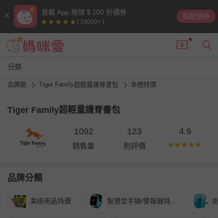
首載 App 現領 $ 100 折價券
點我領券
( 10000+ )
分類
品牌館
Tiger Family超輕量護脊書包
本週特價
Tiger Family超輕量護脊書包
1092
123
4.9
銷售量
則評價
品牌分類
美術用品特價
智慧型手錶/警報器特...
削