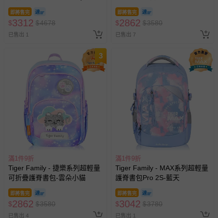
款)-(贈品：文具2件(補習袋+零
即將售完
即將售完
錢包)-博派之宇宙決戰)-花色送
3312
2862
$
$
4678
$
$
3580
完以其他樣式替代 不另行通知
已售出 1
已售出 7
3
滿1件9折
滿1件9折
Tiger Family - 捷樂系列超輕量
Tiger Family - MAX系列超輕量
可折疊護脊書包-雲朵小貓
護脊書包Pro 2S-藍天
即將售完
即將售完
2862
3042
$
$
3580
$
$
3780
已售出 4
已售出 1