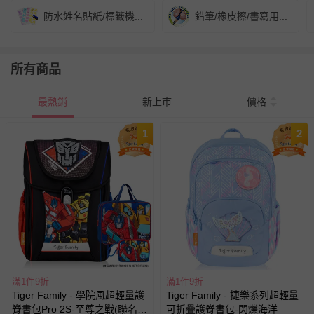
防水姓名貼紙/標籤機...
鉛筆/橡皮擦/書寫用...
所有商品
最熱銷
新上市
價格
1
2
滿1件9折
滿1件9折
Tiger Family - 學院風超輕量護
Tiger Family - 捷樂系列超輕量
脊書包Pro 2S-至尊之戰(聯名
可折疊護脊書包-閃爍海洋