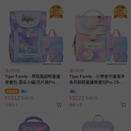
滿1件9折
滿1件9折
Tiger Family - 學院風超輕量護
Tiger Family - 小學者守護海洋
脊書包-雲朵小貓(亮片款Pro
系列超輕量護脊書包Pro 2S-夢
2S)-(贈品：文具2件(補習袋+零
之國度-(贈品：文具2件(補習袋
即將售完
錢包)-三麗鷗點心派對)-花色送
+零錢包)-三麗鷗點心派對)-花
3312
3222
$
$
4678
$
$
4578
完以其他樣式替代 不另行通知
色送完以其他樣式替代 不另行
已售出 1
通知
最新上架