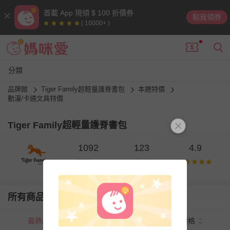
首載 App 現領 $ 100 折價券
點我領券
( 10000+ )
分類
品牌館
Tiger Family超輕量護脊書包
本週特價
動漫/卡通文具特價
Tiger Family超輕量護脊書包
1092
123
4.9
銷售量
則評價
所有商品
最熱銷
新上市
價格