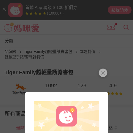
首載 App 現領 $ 100 折價券
點我領券
( 10000+ )
分類
品牌館
Tiger Family超輕量護脊書包
本週特價
智慧型手錶/警報器特價
Tiger Family超輕量護脊書包
1092
123
4.9
銷售量
則評價
所有商品
最熱銷
新上市
價格