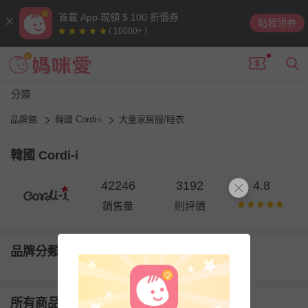
首載 App 現領 $ 100 折價券
點我領券
( 10000+ )
分類
品牌館
韓國 Cordi-i
大童家居服/睡衣
韓國 Cordi-i
42246
3192
4.8
銷售量
則評價
品牌分類
所有商品