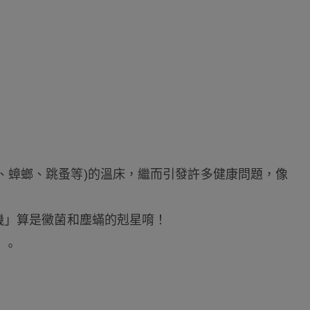
、蟑螂、跳蚤等)的溫床，繼而引發許多健康問題，像
機」算是黴菌和塵蟎的剋星唷！
」。