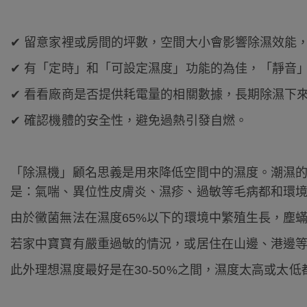
✔ 留意家裡或房間的坪數，空間大小會影響除濕效能，
✔ 有「定時」和「可設定濕度」功能的為佳，「靜音
✔ 看看廠商是否提供耗電量的相關數據，長期除濕下
✔ 確認機體的安全性，避免過熱引發自燃。
「除濕機」顧名思義是用來降低空間中的濕度。潮濕的
是：氣喘、異位性皮膚炎、濕疹、過敏等毛病都和環
由於黴菌無法在濕度65%以下的環境中繁殖生長，塵
若家中寶寶有嚴重過敏的情況，或居住在山邊、港邊
此外理想濕度最好是在30-50%之間，濕度太高或太