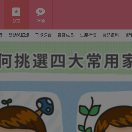
發現
討論
音
嬰幼兒照護
孕期調養
寶寶成長
生產準備
育兒福利
哺