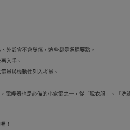
熱、外殼會不會燙傷，這些都是選購要點。
較再入手。
耗電量與機動性列入考量。
兒，電暖器也是必備的小家電之一，從「脫衣服」、「洗
冒喔！