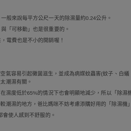
一般來說每平方公尺一天的除濕量約0.24公升。
」與「可移動」也是很重要的。
來，電費也是不小的開銷喔！
空氣容易引起黴菌滋生，並成為病媒蚊蟲害(蚊子、白蟻
境太潮濕有關。
蟎在濕度低於65%的情況下也會明顯地減少，所以「除濕
等較潮濕的地方，爸比媽咪不妨考慮添購好用的「除濕機
低都會使人感到不舒服的。