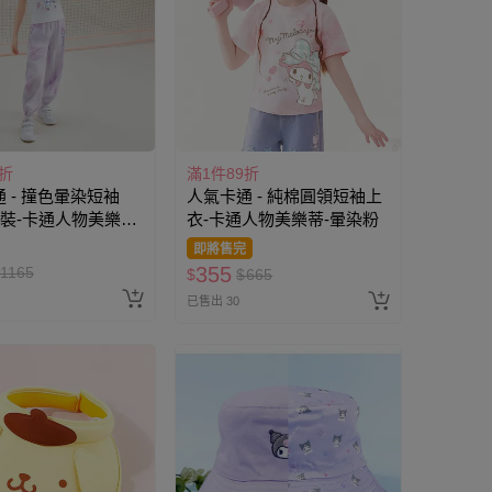
9折
滿1件89折
 - 撞色暈染短袖
人氣卡通 - 純棉圓領短袖上
裝-卡通人物美樂蒂-
衣-卡通人物美樂蒂-暈染粉
即將售完
355
1165
$
$
665
已售出 30