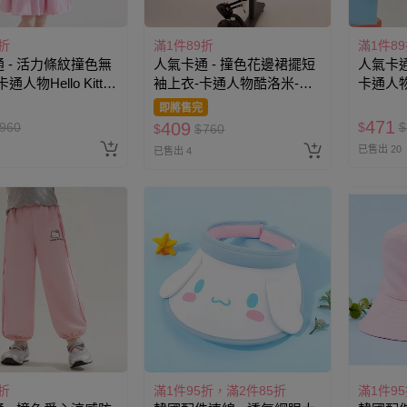
折
滿1件89折
滿1件8
 - 活力條紋撞色無
人氣卡通 - 撞色花邊裙擺短
人氣卡通
人物Hello Kitty-
袖上衣-卡通人物酷洛米-白
卡通人
色
即將售完
471
409
960
$
$
$
$
760
已售出 20
已售出 4
折
滿1件95折，滿2件85折
滿1件9