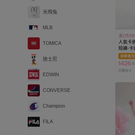
米飛兔
MLB
滿1件89
人氣卡通
TOMICA
短褲-卡
即將售完
迪士尼
426
$
$
已售出 6
EDWIN
CONVERSE
Champion
FILA