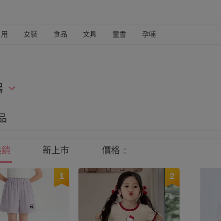
日用
女裝
食品
文具
童書
孕哺
鷗
迎的三麗鷗人氣角色，這裡通通有！女孩最愛的酷洛米、美樂蒂，
品
ty，都能找到喜歡的角色童裝喔
熱銷
新上市
價格
1
2