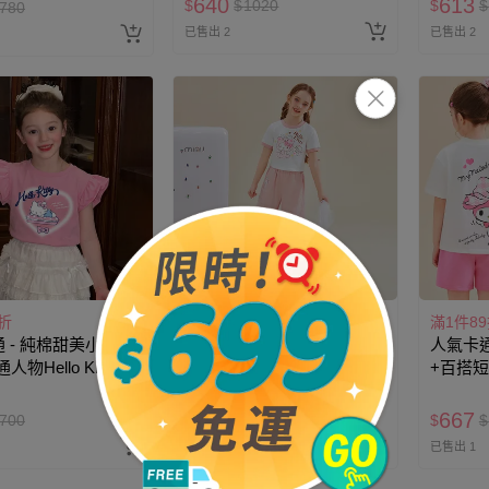
640
613
$
$
1020
$
$
780
已售出 2
已售出 2
折
滿1件89折
滿1件8
 - 純棉甜美小飛袖
人氣卡通 - 純棉短袖上衣
人氣卡通
物Hello Kitty-粉
+工裝長褲套裝-卡通人物
+百搭
Hello Kitty-粉色
樂蒂-粉
729
667
700
$
$
1120
$
$
已售出 1
已售出 1