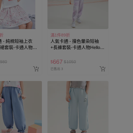
9折
滿1件89折
 - 純棉短袖上衣
人氣卡通 - 撞色暈染短袖
短裙套裝-卡通人物
+長褲套裝-卡通人物Hello
itty-白色
Kitty-紫色
667
980
$
$
1050
已售出 3