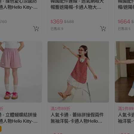
 - 撞色愛心涼感防
韓國配件連線 - 透氣網眼大
韓國配件
物Hello Kitty-粉
帽簷遮陽帽-卡通人物大耳
帽/遮陽
狗-白X天藍 (頭圍約
粉 (頭圍
52~54cm)
369
664
760
$
$
588
$
$
已售出 9
已售出 5
折
滿1件89折
滿1件8
 - 立體蝴蝶結拼接
人氣卡通 - 蕾絲拼接假兩件
人氣卡通
物Hello Kitty-粉
無袖洋裝-卡通人物Hello
袖洋裝-卡
Kitty-紅色
藍色