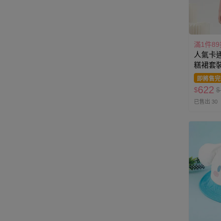
滿1件89
人氣卡通
糕裙套裝
灰色
即將售完
622
$
$
已售出 30