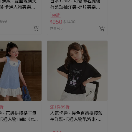
連線 - 雙面戴漁夫
日本 Chil2 - 可愛聯名純棉
帽-卡通人物美樂蒂-
荷葉短袖洋裝-亮片美樂蒂-
約52~54cm)
粉紅
68折
950
899
$
$
1400
已售出 2
9折
滿1件89折
 - 花邊拼接格子無
人氣卡通 - 撞色百褶拼接短
通人物Hello Kitty-
袖洋裝-卡通人物酷洛米-黑
色