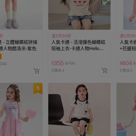
折
滿1件89折
滿1件8
 - 立體蝴蝶結拼接
人氣卡通 - 活潑撞色蝴蝶結
人氣卡通
通人物酷洛米-紫色
短袖上衣-卡通人物Hello
+花邊
Kitty-米杏
Hello K
355
604
$
$
700
$
$
780
已售出 4
已售出 6
5