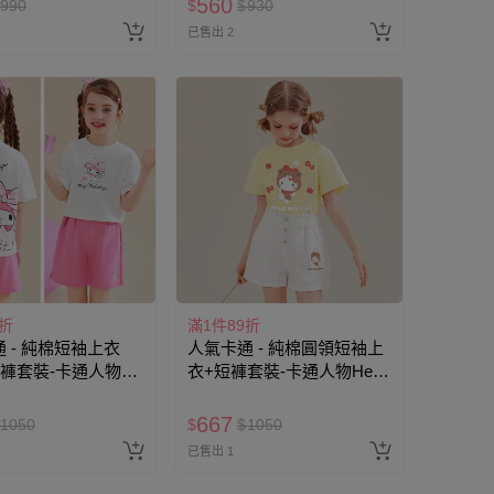
560
990
$
$
930
已售出 2
9折
滿1件89折
 - 純棉短袖上衣
人氣卡通 - 純棉圓領短袖上
短褲套裝-卡通人物美
衣+短褲套裝-卡通人物Hello
色
Kitty-黃色
667
1050
$
$
1050
已售出 1