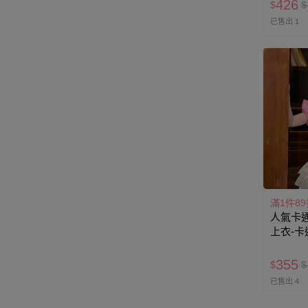
426
$
$
已售出 1
滿1件89
人氣卡通
上衣-卡通人
色
355
$
$
已售出 4