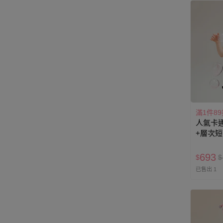
滿1件89
人氣卡通
+層次短
Hello K
693
$
$
已售出 1