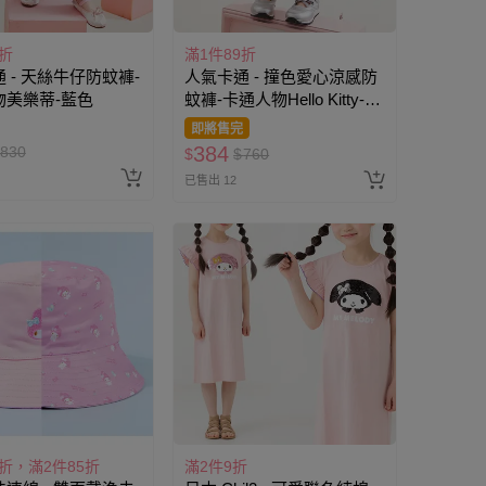
9折
滿1件89折
 - 天絲牛仔防蚊褲-
人氣卡通 - 撞色愛心涼感防
物美樂蒂-藍色
蚊褲-卡通人物Hello Kitty-藍
色
即將售完
384
830
$
$
760
已售出 12
5折，滿2件85折
滿2件9折