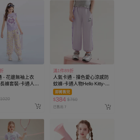
9折
滿1件89折
 - 花邊無袖上衣
人氣卡通 - 撞色愛心涼感防
結長褲套裝-卡通人物
蚊褲-卡通人物Hello Kitty-紫
itty-紫色
色
即將售完
384
1020
$
$
760
已售出 7