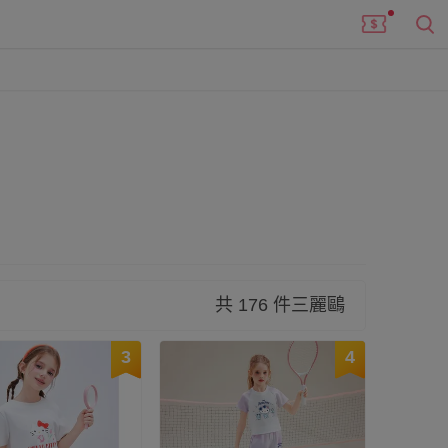
還有可愛萌萌布丁狗，以及最經典甜美的Hello
共 176 件三麗鷗
3
4