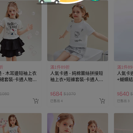
折
滿1件89折
滿1件8
 - 木耳邊短袖上衣
人氣卡通 - 純棉蕾絲拼接短
人氣卡通
裙套裝-卡通人物
袖上衣+短褲套裝-卡通人物
+蝴蝶
itty-米杏
Hello Kitty-白色
Hello K
684
640
1080
$
$
1070
$
$
已售出 4
已售出 3