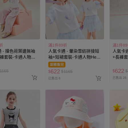
折
滿1件89折
滿1件8
 - 撞色荷葉邊無袖
人氣卡通 - 暈染雪紡拼接短
人氣卡通
褲套裝-卡通人物
袖+短裙套裝-卡通人物Hello
+長褲套
itty-粉色
Kitty-藍色
紫色
即將售完
622
622
1165
$
$
$
$
1165
已售出 28
已售出 8