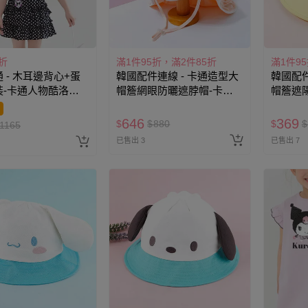
折
滿1件95折，滿2件85折
滿1件9
 - 木耳邊背心+蛋
韓國配件連線 - 卡通造型大
韓國配件
-卡通人物酷洛米-
帽簷網眼防曬遮脖帽-卡通
帽簷遮
人物凱蒂貓-淡粉橘 (頭圍約
狗-黃 (
52~54cm)
646
369
$
$
880
$
$
1165
已售出 3
已售出 7