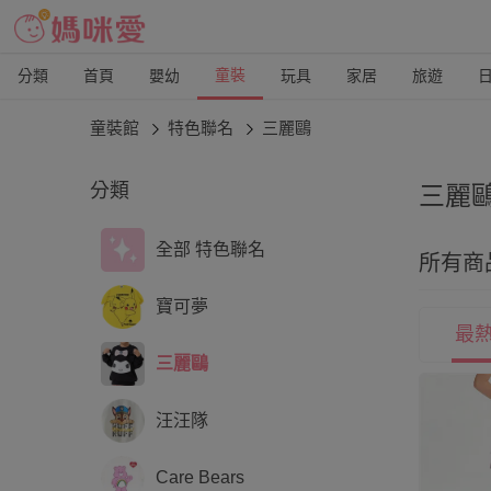
童裝
分類
首頁
嬰幼
玩具
家居
旅遊
童裝館
特色聯名
三麗鷗
分類
三麗
最受歡
全部 特色聯名
所有商
Kit
寶可夢
最
三麗鷗
汪汪隊
Care Bears