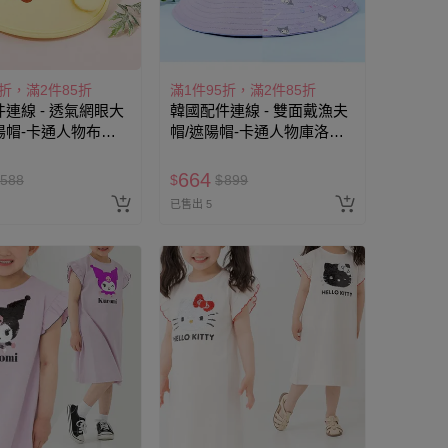
5折，滿2件85折
滿1件95折，滿2件85折
連線 - 透氣網眼大
韓國配件連線 - 雙面戴漁夫
陽帽-卡通人物布丁
帽/遮陽帽-卡通人物庫洛米-
頭圍約52~54cm)
紫 (頭圍約52~54cm)
664
588
$
$
899
已售出 5