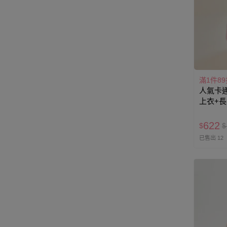
滿1件89
人氣卡通
上衣+長
Hello K
622
$
$
已售出 12