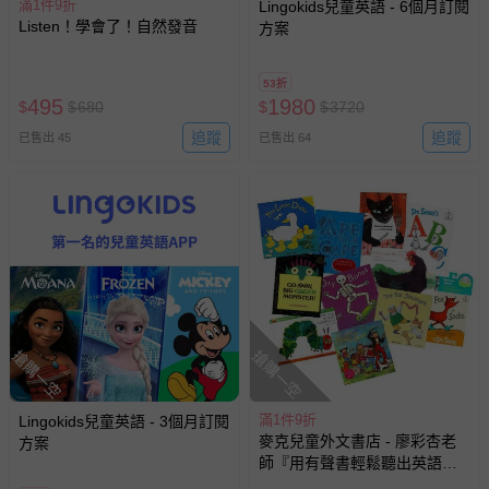
滿1件9折
Lingokids兒童英語 - 6個月訂閱
Listen！學會了！自然發音
方案
53折
495
1980
$
$
680
$
$
3720
追蹤
追蹤
已售出 45
已售出 64
搶購一空
搶購一空
滿1件9折
Lingokids兒童英語 - 3個月訂閱
麥克兒童外文書店 - 廖彩杏老
方案
師『用有聲書輕鬆聽出英語
力』第7~10週書單