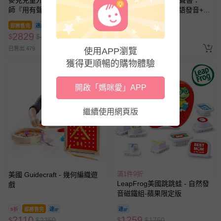
麥克兒童外文書店 - 廖彩杏老
寶寶的第一本觸控有聲書：
師『用有聲書輕鬆聽出英語
ABC學習圖鑑-內含3語發音+26
力』第1~4週書單 (9書+9CD)
個字母主題+600個詞語
即將售完
即將售完
2829
486
$
$
4185
$
$
600
已售出 479
已售出 9
使用APP瀏覽
獲得更順暢的購物體驗
開啟「媽咪愛」APP
繼續使用網頁版
滿1件9折
美國 Guidecraft - 幾何編織遊
LeapFrog美國跳跳蛙 - 自然發
戲
音磁鐵組-蘋果限定版
9折
即將售完
2110
1259
$
$
2350
$
$
1750