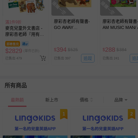
搶購一空
搶購一空
廖彩杏老師有聲書-
廖彩杏老師有聲書-
滿1件9折
GO AWAY
AM MUSIC MAN/ 
麥克兒童外文書店 -
MR.WOLF /平裝繪本
裝繪本+CD
廖彩杏老師『用有聲
+CD
書輕鬆聽出英語力』
即將售完
第1~4週書單 (9書
394
288
$
$
525
$
$
384
$
2829
(單件已折)
+9CD)
追蹤
追
已售出 479
已售出 397
已售出 241
所有商品
最熱銷
新上市
價格
品牌
1
2