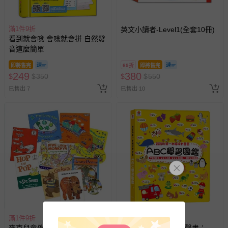
滿1件9折
英文小讀者-Level1(全套10冊)
看到就會唸 會唸就會拼 自然發
音這麼簡單
即將售完
69折
即將售完
249
380
$
$
350
$
$
550
已售出 7
已售出 10
滿1件9折
滿1件9折