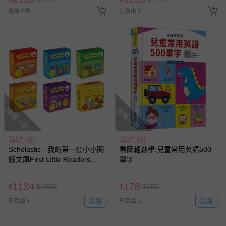
最新上架
已售出 1
搶購一空
搶購一空
滿1件9折
滿1件9折
Scholastic - 我的第一套小小閱
看圖輕鬆學:兒童常用英語500
讀文庫First Little Readers
單字
（LEVEL A+B、LEVEL C+D、
LEVEL E&F+G&H）組合-
1134
178
$
$
1680
$
$
250
LEVEL A+B、LEVEL C+D(25
本小書+CD版或QR Code版擇
追蹤
追蹤
已售出 5
已售出 2
一）LEVEL E&F+G&H(16本小
書+CD)