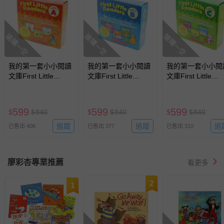
搶購一空
搶購一空
搶購一空
我的第一套小小閱讀
我的第一套小小閱讀
我的第一套小小閱
文庫First Little
文庫First Little
文庫First Little
Readers Level A-25
Readers Level B-25
Readers Level C-
本小書+1CD
本小書+1CD
本小書+1CD
599
599
599
$
$
840
$
$
840
$
$
840
追蹤
追蹤
追
已售出 406
已售出 377
已售出 310
廖彩杏專業推薦
看更多
2
1