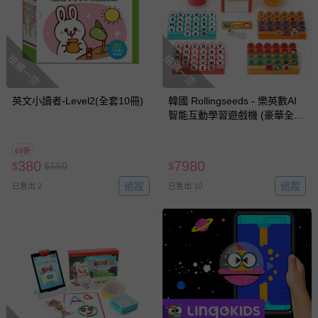
搶購一空
搶購一空
英文小讀者-Level2(全套10冊)
韓國 Rollingseeds - 樂英數AI
智能互動學習遊戲機 (豪華全配
組) (英文數學歡樂全套版)
69折
380
7980
$
$
550
$
追蹤
追蹤
已售出 2
已售出 10