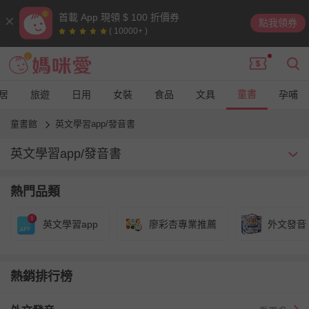
首載 App 現領 $ 100 折價券
點我領券
( 10000+ )
童書
居
旅遊
日用
女裝
食品
文具
孕哺
童書館
英文學習app/發音書
英文學習app/發音書
透過地標準的美式發音、英式發音，讓寶貝學習最正確自然的發
熱門品類
音，從小打造最完美的口音！這裡有眾多媽媽推薦的英文發音書
單，選擇不困難、挑選不困擾，一次滿足媽咪和寶貝的需求！
英文學習app
廖彩杏專業推薦
外文發音
熱銷排行榜