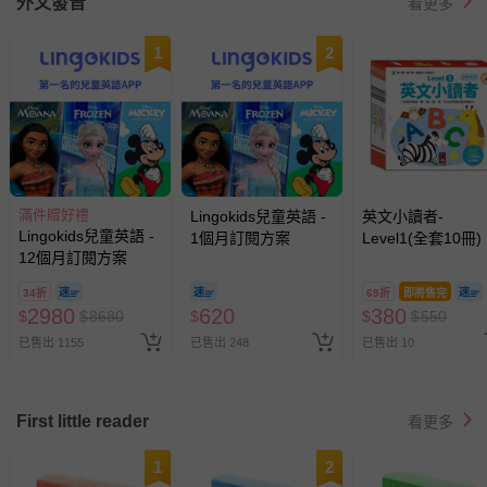
外文發音
看更多
1
2
滿件贈好禮
Lingokids兒童英語 -
英文小讀者-
Lingokids兒童英語 -
1個月訂閱方案
Level1(全套10冊)
12個月訂閱方案
34折
69折
即將售完
2980
620
380
$
$
8680
$
$
$
550
已售出 1155
已售出 248
已售出 10
First little reader
看更多
1
2