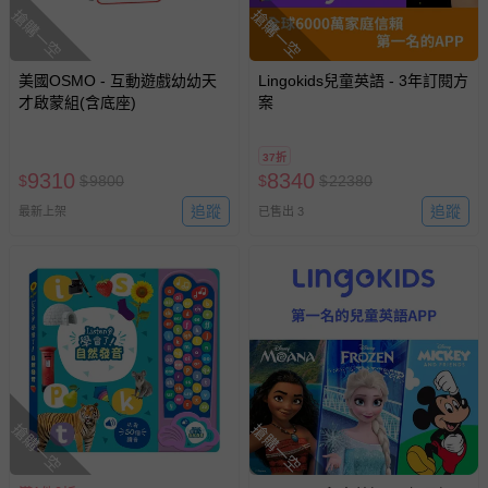
搶購一空
搶購一空
美國OSMO - 互動遊戲幼幼天
Lingokids兒童英語 - 3年訂閱方
才啟蒙組(含底座)
案
37折
9310
8340
$
$
9800
$
$
22380
追蹤
追蹤
最新上架
已售出 3
搶購一空
搶購一空