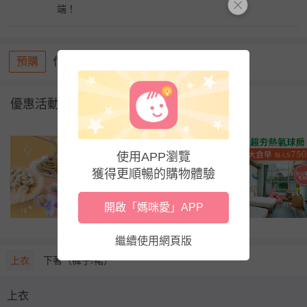
端！
預購
付款後 10~20 個工作天
優惠活動
使用APP瀏覽
獲得更順暢的購物體驗
開啟「媽咪愛」APP
繼續使用網頁版
上衣
下著（褲子/裙）
上衣