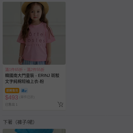
滿1件65折，滿2件55折
韓國南大門童裝 - ERINJ 斑駁
文字純棉短袖上衣-粉
即將售完
$
493
(單件已折)
已售出 1
下著（褲子/裙）