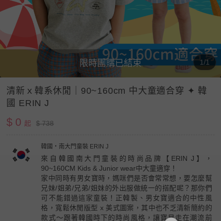
限時團購已結束
1/1
清新ｘ韓系休閒｜90~160cm 中大童適合穿 ✦ 韓
國 ERIN J
$ 0
起
$ 738
韓國・南大門童裝 ERIN J
來自韓國南大門童裝的時尚品牌【ERIN J】，
90~160CM Kids & Junior wear中大童適穿！
家中同時有男女寶時，媽咪們是否會常常想，要怎麼幫
兄妹/姐弟/兄弟/姐妹的外出服做統一的搭配呢？那你們
可不能錯過這家童裝！正韓製、男女寶適合的中性風
格，寬鬆休閒版型 x 美式圖案，其中也不乏清新簡約的
款式～跟著韓國時下的時尚風格，讓寶貝走在潮流前