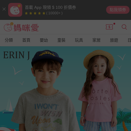
首載 App 現領 $ 100 折價券
點我領券
( 10000+ )
分類
首頁
嬰幼
童裝
玩具
家居
旅遊