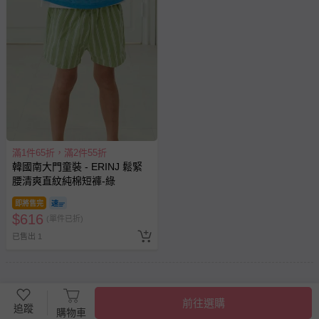
滿1件65折，滿2件55折
韓國南大門童裝 - ERINJ 鬆緊
腰清爽直紋純棉短褲-綠
即將售完
$
616
(單件已折)
已售出 1
前往選購
追蹤
購物車