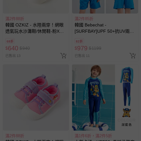
滿2件88折
滿2件85折
韓國 OZKIZ - 水陸兩穿！網眼
韓國 Bebechat -
透氣玩水沙灘鞋/休閒鞋-粉X紫
[SURFBAY]UPF 50+抗UV兩件
X淡綠
式兒童泳衣/泳裝(長袖X短褲)-
68折
82折
衝浪狗狗-黃X藍
640
979
$
$
940
$
$
1199
已售出 13
已售出 11
滿2件88折
滿1件6折，滿2件5折