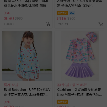
韓國 OZKIZ - 水陸兩穿！網眼
人氣卡通 - UPF50+長袖泳裝套
透氣玩水沙灘鞋/休閒鞋-刺繡彩
裝-卡通人物阿奇-深藍色
虹-粉
69折
即將售完
680
419
$
$
980
$
$
900
已售出 2
已售出 24
滿2件85折
滿1件9折，滿2件85折
韓國 Bebechat - UPF 50+抗UV
Xiazhilian - 女寶防曬長袖泳裝
兩件式兒童泳衣/泳裝(長袖X褲
套裝(附帽子)-裙款_甜美花朵-
裙)-微笑花朵-天藍
粉紫
82折
即將售完