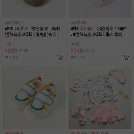
滿2件88折
滿2件88折
韓國 OZKIZ - 水陸兩穿！網眼
韓國 OZKIZ - 水陸兩穿！網眼
透氣玩水沙灘鞋/魔鬼氈懶人鞋-
超透氣玩水沙灘鞋/懶人休閒鞋-
黑
粉
7折
68折
699
640
$
$
999
$
$
940
已售出 8
已售出 15
滿2件88折
滿1件9折，滿2件85折