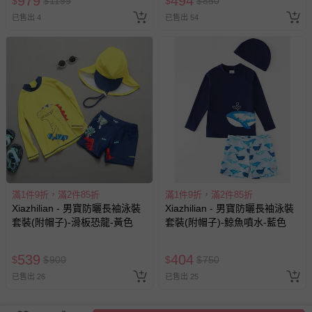
979
494
$
$
1199
$
$
850
已售出 4
已售出 54
滿1件9折，滿2件85折
滿1件9折，滿2件85折
Xiazhilian - 男寶防曬長袖泳裝
Xiazhilian - 男寶防曬長袖泳裝
套裝(附帽子)-滑板恐龍-黃色
套裝(附帽子)-鯨魚噴水-藍色
539
404
$
$
900
$
$
750
已售出 26
已售出 25