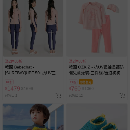
滿2件85折
滿2件88折
韓國 Bebechat -
韓國 OZKIZ - 抗UV長袖長褲防
[SURFBAY]UPF 50+抗UV三件
曬兒童泳裝-三件組-衝浪狗狗-
式中大童泳裝(長袖X背心附胸
粉
87折
72折
即將售完
墊X長褲)-珊瑚粉X紫
1479
760
$
$
1699
$
$
1060
已售出 2
已售出 12