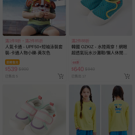
滿1件9折，滿2件85折
滿2件88折
人氣卡通 - UPF50+短袖泳裝套
韓國 OZKIZ - 水陸兩穿！網眼
裝-卡通人物小礫-黃灰色
超透氣玩水沙灘鞋/懶人休閒鞋-
藍綠
即將售完
68折
539
640
$
$
900
$
$
940
已售出 5
已售出 17