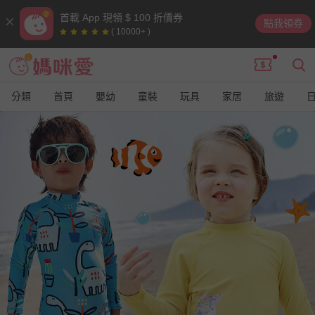
首載 App 現領 $ 100 折價券
點我領券
( 10000+ )
分類
首頁
嬰幼
童裝
玩具
家居
旅遊