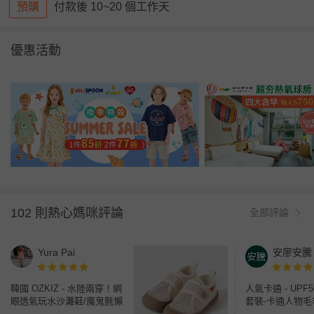
預購
付款後 10~20 個工作天
優惠活動
102 則熱心媽咪評論
全部評論
Yura Pai
安廖安騰
韓國 OZKIZ - 水陸兩穿！網
人氣卡通 - UPF
眼透氣玩水沙灘鞋/魔鬼氈懶
套裝-卡通人物毛
人鞋-米杏