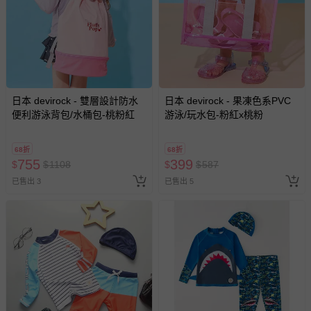
日本 devirock - 雙層設計防水
日本 devirock - 果凍色系PVC
便利游泳背包/水桶包-桃粉紅
游泳/玩水包-粉紅x桃粉
68折
68折
755
399
$
$
1108
$
$
587
已售出 3
已售出 5