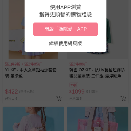
使用APP瀏覽
獲得更順暢的購物體驗
開啟「媽咪愛」APP
繼續使用網頁版
滿1件9折，滿2件85折
滿2件88折
YUKE - 中大女童短袖泳裝套
韓國 OZKIZ - 抗UV長袖短褲防
裝-暈染藍
曬兒童泳裝-三件組-漂浮鱷魚-
綠X深藍
79折
$
422
1099
$
$
1399
(單件已折)
已售出 6
已售出 5