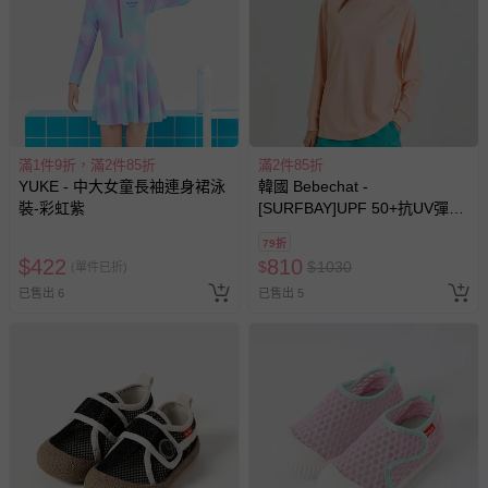
滿1件9折，滿2件85折
滿2件85折
YUKE - 中大女童長袖連身裙泳
韓國 Bebechat -
裝-彩虹紫
[SURFBAY]UPF 50+抗UV彈力
快乾戲水長袖上衣-迷你衝浪板
79折
插畫-珊瑚粉
$
422
810
$
$
1030
(單件已折)
已售出 6
已售出 5