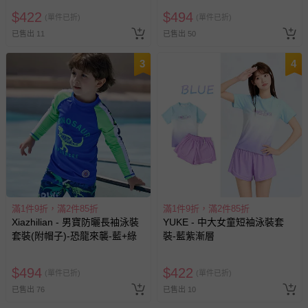
$
422
$
494
(單件已折)
(單件已折)
已售出 11
已售出 50
3
4
滿1件9折，滿2件85折
滿1件9折，滿2件85折
Xiazhilian - 男寶防曬長袖泳裝
YUKE - 中大女童短袖泳裝套
套裝(附帽子)-恐龍來襲-藍+綠
裝-藍紫漸層
$
494
$
422
(單件已折)
(單件已折)
已售出 76
已售出 10