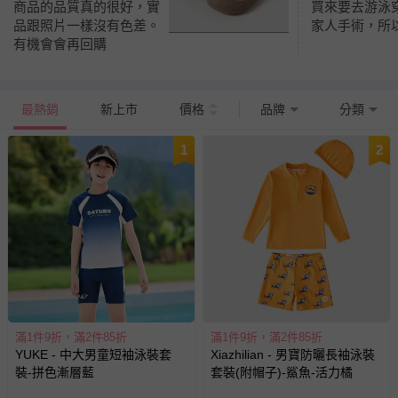
買來要去游泳
商品的品質真的很好，實
家人手術，所
品跟照片一樣沒有色差。
有機會會再回購
最熱銷
新上市
價格
品牌
分類
1
2
滿1件9折，滿2件85折
滿1件9折，滿2件85折
YUKE - 中大男童短袖泳裝套
Xiazhilian - 男寶防曬長袖泳裝
裝-拼色漸層藍
套裝(附帽子)-鯊魚-活力橘