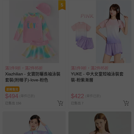
5
滿1件9折，滿2件85折
滿1件9折，滿2件85折
Xiazhilian - 女寶防曬長袖泳裝
YUKE - 中大女童短袖泳裝套
套裝(附帽子)-love-粉色
裝-粉紫漸層
即將售完
$
494
$
422
(單件已折)
(單件已折)
已售出 156
已售出 7