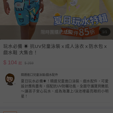
限時團購已結束
1/1
玩水必備 ☀ 抗UV兒童泳裝ｘ成人泳衣ｘ防水包ｘ
戲水鞋 大集合！
$ 104
起
$ 259
精選進口兒童泳裝/戲水配件
夏日玩水必備☀！精選兒童進口泳裝、戲水配件，可愛
設計應有盡有，搭配抗UV防曬功能，全面守護寶貝嫩肌
～讓孩子安心玩水、成為海灘上/泳池裡最亮眼的小明
星！