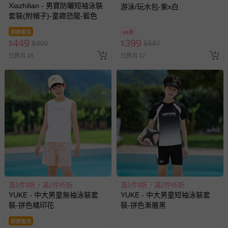
Xiazhilian - 男寶防曬短袖泳裝
游泳/玩水包-紫x白
套裝(附帽子)-童趣恐龍-藍色
即將售完
68折
449
399
$
$
800
$
$
587
已售出 18
已售出 12
滿1件9折，滿2件85折
滿1件9折，滿2件85折
YUKE - 中大男童無袖泳裝套
YUKE - 中大男童短袖泳裝套
裝-拼色橘印花
裝-拼色漸層黑
即將售完