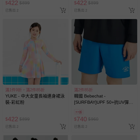
422
422
$
$
899
$
$
899
已售出 2
已售出 2
滿1件9折，滿2件85折
滿2件85折
YUKE - 中大女童長袖連身裙泳
韓國 Bebechat -
裝-彩虹粉
[SURFBAY]UPF 50+抗UV彈力
快乾戲水短褲-藍
77折
422
740
$
$
899
$
$
960
已售出 2
已售出 2