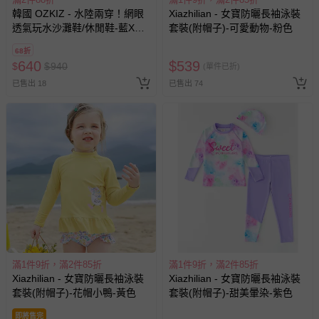
韓國 OZKIZ - 水陸兩穿！網眼
Xiazhilian - 女寶防曬長袖泳裝
透氣玩水沙灘鞋/休閒鞋-藍X綠
套裝(附帽子)-可愛動物-粉色
X黃
68折
640
$
539
$
$
940
(單件已折)
已售出 18
已售出 74
滿1件9折，滿2件85折
滿1件9折，滿2件85折
Xiazhilian - 女寶防曬長袖泳裝
Xiazhilian - 女寶防曬長袖泳裝
套裝(附帽子)-花帽小鴨-黃色
套裝(附帽子)-甜美暈染-紫色
即將售完