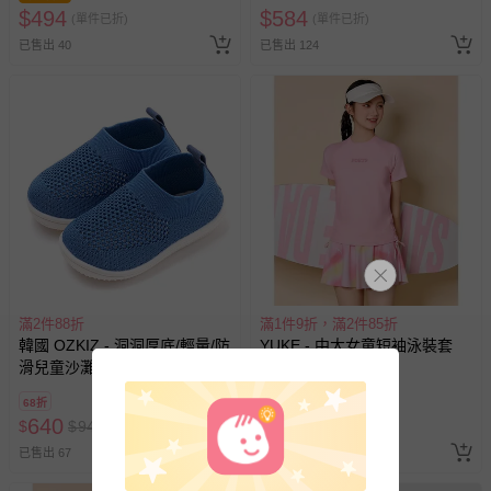
$
494
$
584
(單件已折)
(單件已折)
已售出 40
已售出 124
滿2件88折
滿1件9折，滿2件85折
韓國 OZKIZ - 洞洞厚底/輕量/防
YUKE - 中大女童短袖泳裝套
滑兒童沙灘鞋/戲水鞋-藍
裝-暈染粉
68折
640
$
422
$
$
940
(單件已折)
已售出 67
已售出 5