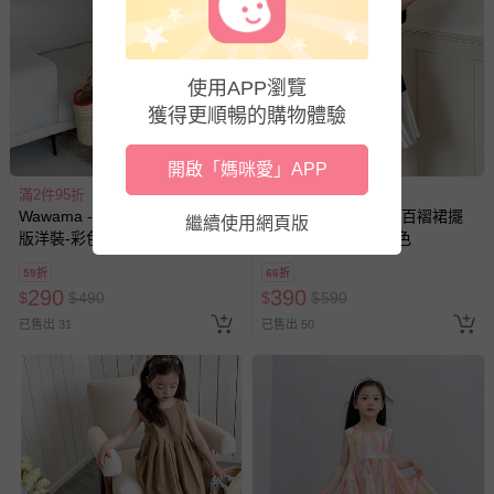
使用APP瀏覽
獲得更順暢的購物體驗
開啟「媽咪愛」APP
滿2件95折
滿2件95折
Wawama - 撞色露背無袖中長
Wawama - 圓領拼接百褶裙擺
繼續使用網頁版
版洋裝-彩色點點-米白
短袖洋裝-蝴蝶結-黑色
59折
66折
290
390
$
$
490
$
$
590
已售出 31
已售出 50