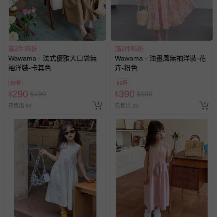
滿2件95折
滿2件95折
Wawama - 法式優雅大口袋無
Wawama - 油畫風無袖洋裝-花
袖洋裝-卡其色
卉-粉色
59折
66折
290
390
$
$
490
$
$
590
已售出 69
已售出 23