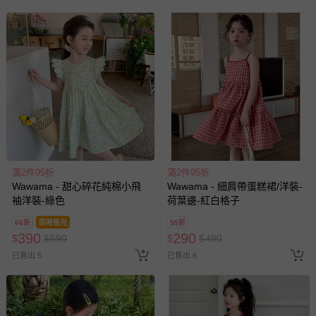
滿2件95折
滿2件95折
Wawama - 甜心碎花純棉小飛
Wawama - 細肩帶蛋糕裙/洋裝-
袖洋裝-綠色
荷葉邊-紅白格子
66折
即將售完
59折
390
290
$
$
590
$
$
490
已售出 5
已售出 6