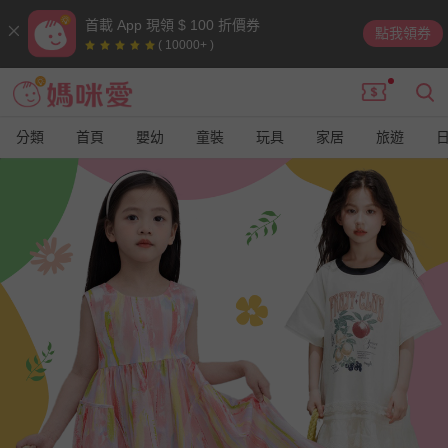
首載 App 現領 $ 100 折價券
點我領券
( 10000+ )
分類
首頁
嬰幼
童裝
玩具
家居
旅遊