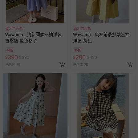
滿2件95折
滿2件95折
Wawama - 清新圓領無袖洋裝-
Wawama - 純棉前後抓皺無袖
後壓褶-藍色格子
洋裝-黃色
66折
59折
390
290
$
$
590
$
$
490
已售出 49
已售出 28