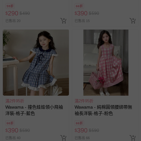
59折
66折
290
390
$
$
490
$
$
590
已售出 20
已售出 15
滿2件95折
滿2件95折
Wawama - 撞色娃娃領小飛袖
Wawama - 純棉圓領腰綁帶無
洋裝-格子-藍色
袖長洋裝-格子-粉色
66折
66折
390
390
$
$
590
$
$
590
已售出 40
已售出 66