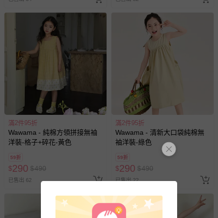
滿2件95折
滿2件95折
Wawama - 純棉方領拼接無袖
Wawama - 清新大口袋純棉無
洋裝-格子+碎花-黃色
袖洋裝-綠色
59折
59折
290
290
$
$
490
$
$
490
已售出 62
已售出 22