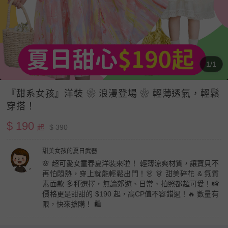
1/1
『甜系女孩』洋裝 ❀ 浪漫登場 ❀ 輕薄透氣，輕鬆
穿搭！
$ 190
起
$ 390
甜美女孩的夏日武器
🌸 超可愛女童春夏洋裝來啦！ 輕薄涼爽材質，讓寶貝不
再怕悶熱，穿上就能輕鬆出門！👗 👗 甜美碎花 & 氣質
素面款 多種選擇，無論郊遊、日常、拍照都超可愛！📸
價格更是甜甜的 $190 起，高CP值不容錯過！🔥 數量有
限，快來搶購！ 🛍