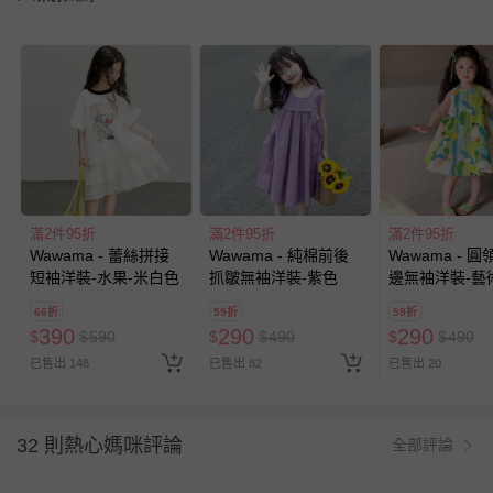
滿2件95折
滿2件95折
滿2件95折
Wawama - 蕾絲拼接
Wawama - 純棉前後
Wawama - 
短袖洋裝-水果-米白色
抓皺無袖洋裝-紫色
邊無袖洋裝-藝
綠色
66折
59折
59折
390
290
290
$
$
590
$
$
490
$
$
490
已售出 148
已售出 82
已售出 20
32 則熱心媽咪評論
全部評論