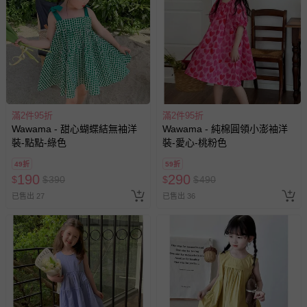
滿2件95折
滿2件95折
Wawama - 甜心蝴蝶結無袖洋
Wawama - 純棉圓領小澎袖洋
裝-點點-綠色
裝-愛心-桃粉色
49折
59折
190
290
$
$
390
$
$
490
已售出 27
已售出 36