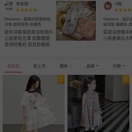
李依霖
H媽
Wawama - 圓領荷葉邊無袖
Wawama - 設
洋裝-藝術拼色-灰橘色
袖洋裝-蝴蝶結-
這件洋裝穿起來沒有照片
質感沒想像中
上這麼有光澤 但整體還
小孩童頭太大
是很好看的 而且剪裁很
舒適 小孩很喜歡
最熱銷
新上市
價格
品牌
分類
1
2