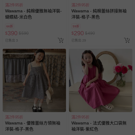
滿2件95折
滿2件95折
Wawama - 純棉優雅無袖洋裝-
Wawama - 純棉蕾絲拼接無袖
蝴蝶結-米白色
洋裝-格子-黑色
66折
59折
390
290
$
$
590
$
$
490
已售出 3
已售出 29
滿2件95折
滿2件95折
Wawama - 優雅蕾絲方領無袖
Wawama - 法式優雅大口袋無
洋裝-格子-黑色
袖洋裝-紫紅色