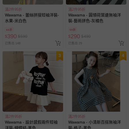
滿2件95折
滿2件95折
Wawama - 蕾絲拼接短袖洋裝-
Wawama - 圓領荷葉邊無袖洋
水果-米白色
裝-藝術拼色-灰橘色
66折
59折
390
290
$
$
590
$
$
490
已售出 148
已售出 29
3
4
滿2件95折
滿2件95折
Wawama - 設計感假兩件短袖
Wawama - 小清新百搭無袖洋
洋裝-蝴蝶結-黑色
裝-格子-黑色