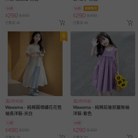
59折
59折
即將售完
290
290
$
$
490
$
$
490
已售出 45
已售出 49
5
滿2件95折
滿2件95折
Wawama - 純棉圓領繡花花苞
Wawama - 純棉前後抓皺無袖
袖長洋裝-米白
洋裝-紫色
71折
59折
490
290
$
$
690
$
$
490
已售出 34
已售出 82