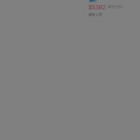
$
5382
(單件已折)
最新上架