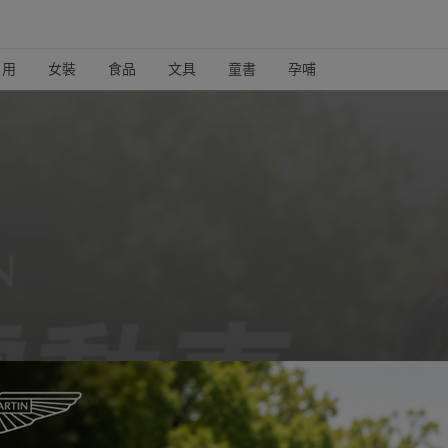
日用
女裝
食品
文具
童書
孕哺