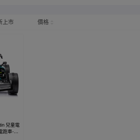
新上市
價格
artin 兒童電
充電跑車-兒