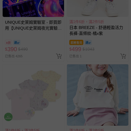
滿1件6折，滿2件5折
UNIQUE史萊姆實驗室 - 即買即
日本 BREEZE - 舒適輕盈活力
用【UNIQUE史萊姆夜光實驗室
長褲-直條紋-橘x紫
@ 台北科教館 】2026/6/11-
8/30 (電子票券，於展期現場憑
8折
即將售完
訂單編號兌換，逾期作廢) (大
390
499
$
$
490
$
$
1043
人小孩均一價(3歲以上需購票))
已售出 4265
已售出 1
滿1件6折，滿2件5折
滿1件6折，滿2件5折