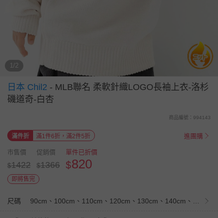
1/2
日本 Chil2
-
MLB聯名 柔軟針織LOGO長袖上衣-洛杉
磯道奇-白杏
商品編號：994143
進團購
滿件折
滿1件6折，滿2件5折
市售價
促銷價
單件已折價
820
$
1422
1366
$
$
即將售完
尺碼
90cm、100cm、110cm、120cm、130cm、140cm、150cm