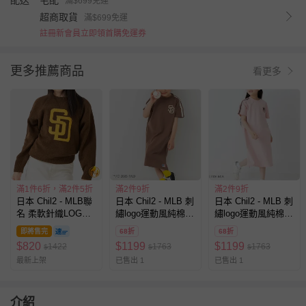
配送
宅配
滿$699免運
超商取貨
滿$699免運
註冊新會員立即領首購免運券
更多推薦商品
看更多
滿1件6折，滿2件5折
滿2件9折
滿2件9折
日本 Chil2 - MLB聯
日本 Chil2 - MLB 刺
日本 Chil2 - MLB 刺
名 柔軟針織LOGO
繡logo運動風純棉短
繡logo運動風純棉短
長袖上衣-聖地牙哥
袖洋裝-聖地牙哥教
袖洋裝-紐約洋基-粉
即將售完
68折
68折
教士-咖啡
士-咖啡
紅
$
820
$
1199
$
1199
1422
1763
1763
$
$
$
最新上架
已售出 1
已售出 1
介紹