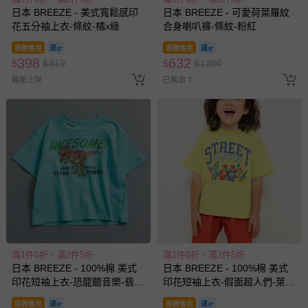
與服務，謝謝。
日本 BREEZE - 美式寬鬆感印
日本 BREEZE - 可愛荷葉羅紋
花五分袖上衣-條紋-橘x綠
合身喇叭褲-條紋-粉紅
針對滿件折/滿額贈…等活動，如因部份退貨，而該訂單保
即將售完
即將售完
留商品未達活動門檻，將以原價計算，活動贈品亦需一併退
398
632
$
$
819
$
$
1280
回。
最新上架
已售出 7
部分商品依據消費者保護法的規定，不適用七天鑑賞期/猶
豫期範圍：
易於腐敗、保存期限較短或解約時即將逾期（例如生鮮
商品、食品等）。
客製化商品（例如客製生日書、姓名貼等）。
報紙、期刊或雜誌（惟書籍如經拆封、使用，則酌收整
新費用）。
經消費者拆封之影音商品或電腦軟體（例如 DVD、CD
等）。
滿1件6折，滿2件5折
滿1件6折，滿2件5折
非以有形媒介提供之數位內容或一經提供即為完成之線
日本 BREEZE - 100%棉 美式
日本 BREEZE - 100%棉 美式
上服務，經消費者事先同意始提供（例如線上課程、遊
印花短袖上衣-恐龍聽音樂-翡翠
印花短袖上衣-假面超人們-萊姆
戲或活動點數等）。
綠
黃
即將售完
即將售完