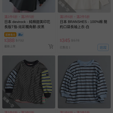
搶購一空
滿1件6折，滿2件5折
滿1件6折，滿2件5折
日本 devirock - 純棉甜美印花
日本 BRANSHES - 100%棉 簡
長版T恤-炫彩獨角獸-炭黑
約口袋長袖上衣-白
即將售完
388
345
$
$
732
$
$
578
最新上架
追蹤
已售出 1
搶購一空
滿1件6折，滿2件5折
滿1件6折，滿2件5折