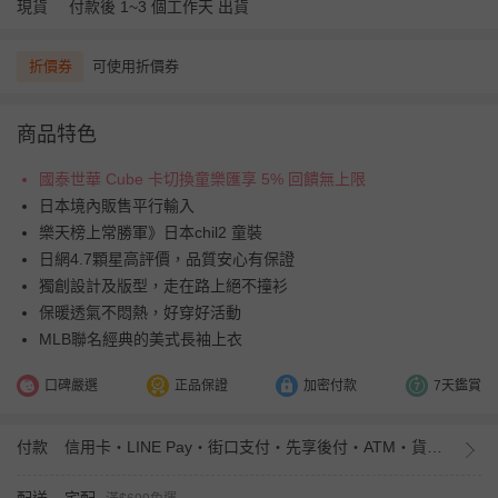
現貨
付款後 1~3 個工作天 出貨
折價券
可使用折價券
商品特色
國泰世華 Cube 卡切換童樂匯享 5% 回饋無上限
日本境內販售平行輸入
樂天榜上常勝軍》日本chil2 童裝
日網4.7顆星高評價，品質安心有保證
獨創設計及版型，走在路上絕不撞衫
保暖透氣不悶熱，好穿好活動
MLB聯名經典的美式長袖上衣
口碑嚴選
正品保證
加密付款
7天鑑賞
付款
信用卡・LINE Pay・街口支付・先享後付・ATM・貨到付款・iPASS MONEY