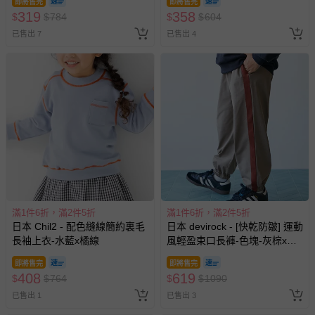
即將售完
即將售完
319
358
$
$
784
$
$
604
已售出 7
已售出 4
滿1件6折，滿2件5折
滿1件6折，滿2件5折
日本 Chil2 - 配色縫線簡約裏毛
日本 devirock - [快乾防皺] 運動
長袖上衣-水藍x橘線
風輕盈束口長褲-色塊-灰棕x磚
橘
即將售完
即將售完
408
619
$
$
764
$
$
1090
已售出 1
已售出 3