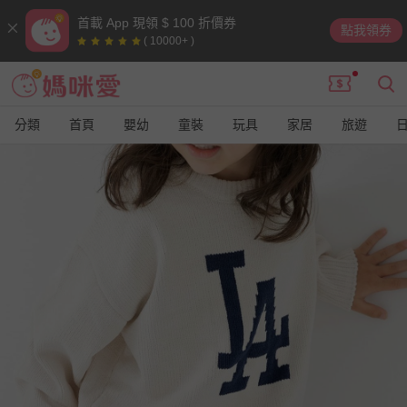
首載 App 現領 $ 100 折價券
點我領券
( 10000+ )
分類
首頁
嬰幼
童裝
玩具
家居
旅遊