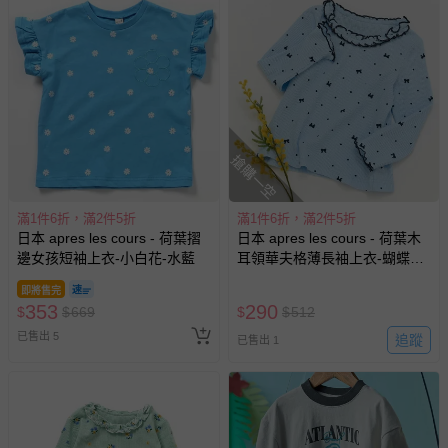
已出貨通知之訊息為主。
如您收到商品，請依正常流程檢查是否完好，若商品遇瑕疵
情形，您可申請更換新品或退貨，請見：
退貨的辦理流程
。
若您對於會員帳號、商品訂購與資訊、購物流程、付款方
式、折價券與購物金的使用、退貨及商品運送方式等有疑
問，你可詳見：
媽咪愛客服中心
。
搶購一空
預購商品：預購為海外同步代購，遇缺貨即會通知媽咪並協
助取消退款事宜。
滿1件6折，滿2件5折
滿1件6折，滿2件5折
商品如因「價格、組合」等錯誤原因，導致無法安排出貨，
日本 apres les cours - 荷葉摺
日本 apres les cours - 荷葉木
會主動以簡訊及mail通知訂單取消事宜，並將提供適當補
邊女孩短袖上衣-小白花-水藍
耳領華夫格薄長袖上衣-蝴蝶結-
償。
藍
即將售完
353
290
$
$
669
$
$
512
已售出 5
追蹤
已售出 1