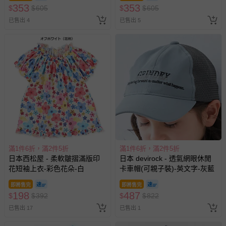
已拆封之以下類型商品：
353
353
$
$
605
$
$
605
-個人衛生用品（例如尿布、貼身衣物、泳裝、襪子、地
已售出 4
已售出 5
墊、寢具類等）。
-新生兒親膚衣物（嬰幼兒包巾與背巾、包屁衣、學習
褲、紗布衣等）。
-接觸性孕哺產品（奶嘴、奶瓶、擠乳器、哺乳衣、托腹
帶束縛衣、餐搖椅等）。
-其他原廠盒裝商品封口處已貼上「不可拆封」，或具警
示字句等說明貼紙、封條者。
國際航空、客運、訂房等服務。
相關的退換貨辦理流程，可詳見：
退換貨 & 退款問題
滿1件6折，滿2件5折
滿1件6折，滿2件5折
日本西松屋 - 柔軟皺摺滿版印
日本 devirock - 透氣網眼休閒
其他常見問題：
花短袖上衣-彩色花朵-白
卡車帽(可親子裝)-英文字-灰藍
運送服務：目前提供的運送僅限台灣本島。如您位於離島地
即將售完
即將售完
區，可能會無法配送，或須依據商品需加收離島運費。廠商
198
487
$
$
392
$
$
822
亦保留出貨與否的權利。離島、偏遠地區、樓層親送等加價
費用，可能會另需加收。
已售出 17
已售出 1
商品實際的配達日期，可於訂單個人資料內的查詢訂單內，