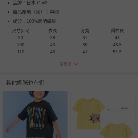
品牌：日本 Chil2
商品產地（國）：中國
成分：100%聚酯纖維
尺寸(cm)
衣長
身寬
肩袖長
90
39
37
41
100
43
39
46.5
110
46
41
51.5
120
49
43
56.5
看更多
130
52
45
61.5
140
55
47
66.5
150
58
49
71.5
其他媽咪也在逛
衣物洗滌、注意事項
尺寸表單位皆為公分
(cm)
，會因布料彈性、水洗處理、測量
起訖點等因素，與實際商品尺寸略有誤差
深淺色請分開洗滌，以避免造成互相移染。請使用中性洗
劑；浸泡時間不宜過長
請勿使用漂白劑、螢光增白劑及衣物柔軟劑，以免破壞布料