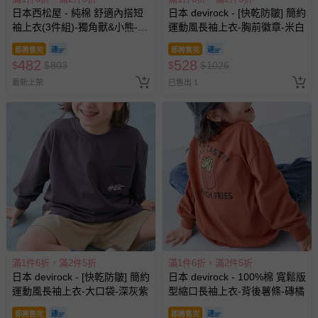
日本西松屋 - 純棉 舒適內搭短
日本 devirock - [快乾防皺] 簡約
袖上衣(3件組)-獨角獸&小熊-粉
運動風長袖上衣-胸前徽章-米白
紫黃
即將售完
即將售完
482
528
$
$
803
$
$
1026
最新上架
已售出 1
滿1件6折，滿2件5折
滿1件6折，滿2件5折
日本 devirock - [快乾防皺] 簡約
日本 devirock - 100%棉 寬鬆版
運動風長袖上衣-大口袋-深灰紫
型縮口長袖上衣-背後薯條-磚橘
即將售完
即將售完