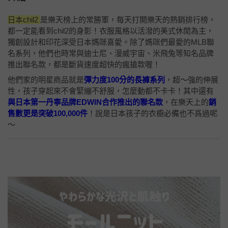
日本chil2
是樂天榜上的常勝軍，每天打開樂天的熱銷排行榜，
都一定能看到chil2的身影！衣服風格以活潑的美式休閒為主，
獨創設計和印花深受日本媽咪喜愛。除了媽咪們最愛的MLB聯
名系列，他們也時常與迪士尼、漫威宇宙、米飛兔等知名品牌
推出聯名款，都是斷貨速度超快的瘋搶款喔！
他們家的明星商品就是
彈力度100分的長褲系列
，超～強的伸展
性，孩子穿起來不會緊繃不舒服，怎麼動都不卡卡！其中還有
與日本第一丹寧品牌EDWIN合作推出的聯名款
，在樂天上的
銷
售數更是突破100,000件
！說是日本孩子的衣櫥必備也不爲過呢
～