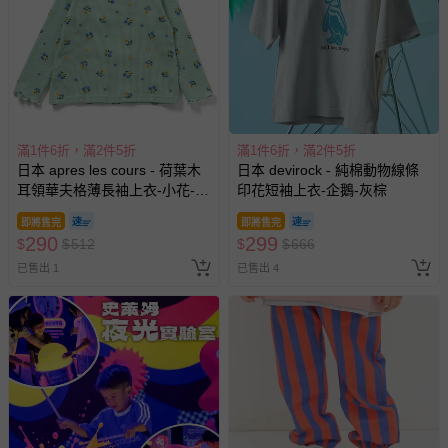
滿1件6折，滿2件5折
滿1件6折，滿2件5折
日本 apres les cours - 荷葉木
日本 devirock - 純棉動物線條
耳領華夫格薄長袖上衣-小花-薄
印花短袖上衣-企鵝-灰棕
荷綠
即將售完
即將售完
290
299
$
$
512
$
$
666
已售出 1
已售出 4