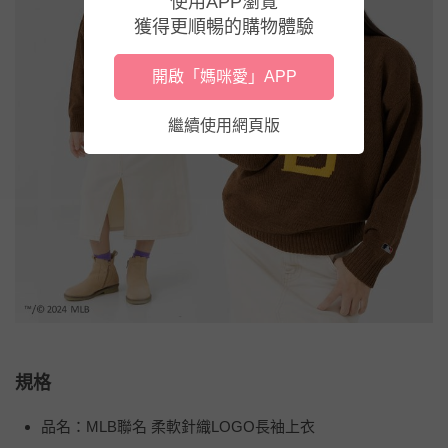
使用APP瀏覽
獲得更順暢的購物體驗
開啟「媽咪愛」APP
繼續使用網頁版
規格
品名：MLB聯名 柔軟針織LOGO長袖上衣