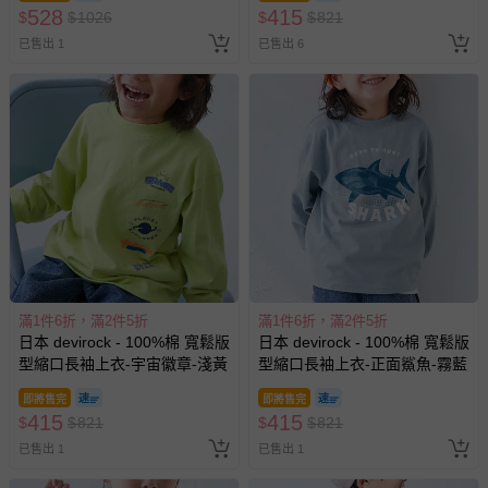
528
415
$
$
1026
$
$
821
已售出 1
已售出 6
滿1件6折，滿2件5折
滿1件6折，滿2件5折
日本 devirock - 100%棉 寬鬆版
日本 devirock - 100%棉 寬鬆版
型縮口長袖上衣-宇宙徽章-淺黃
型縮口長袖上衣-正面鯊魚-霧藍
即將售完
即將售完
415
415
$
$
821
$
$
821
已售出 1
已售出 1