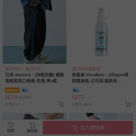
滿1件6折，滿2件5折
滿1500元贈好禮
日本 devirock - [快乾防皺] 運動
病毒崩 VirusBom - 100ppm噴
風輕盈束口長褲-色塊-黑x藍
劑隨身瓶-公司貨/最新效
期-100ml
即將售完
619
370
$
$
1090
$
已售出 3
已售出 98974
加入購物車
追蹤
購物車