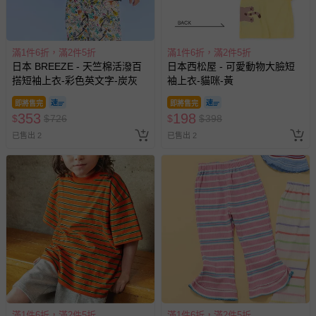
針織、刺繡、立體造型等類服飾，建議套入洗衣袋再清潔
過分烘乾會導致衣物收縮，破壞織物纖維，不建議使用烘衣
機
滿1件6折，滿2件5折
滿1件6折，滿2件5折
每件商品在拍攝時力求忠實呈現，但因為每台電腦、手機或
日本 BREEZE - 天竺棉活潑百
日本西松屋 - 可愛動物大臉短
平板會因為螢幕亮度及解析度不同，與實際成品還是會有些
搭短袖上衣-彩色英文字-炭灰
袖上衣-貓咪-黃
差異
即將售完
即將售完
預購為海外同步代購，遇缺貨即會通知媽咪並協助取消退款
353
198
$
$
726
$
$
398
事宜
已售出 2
已售出 2
退換貨須知
您所購買的商品享有7天的鑑賞期／猶豫期權益，但此期間
並非試用期，您所退回的商品必須是未經使用的全新狀態，
包含完整包裝、配件、說明文件及贈品等。
如需退換貨，請於收到商品7天（含例假日內提出），如為
瑕疵退換貨所產生的運費，將由媽咪愛負責處理，若非瑕疵
退貨，您可至『查詢訂單』>『已出貨』中查詢該筆訂單，
並點選『我要退貨』即可進行申請。若有相關退貨問題，請
至媽咪愛
LINE@客服ID: @mamilove
我們將依序為您處理
滿1件6折，滿2件5折
滿1件6折，滿2件5折