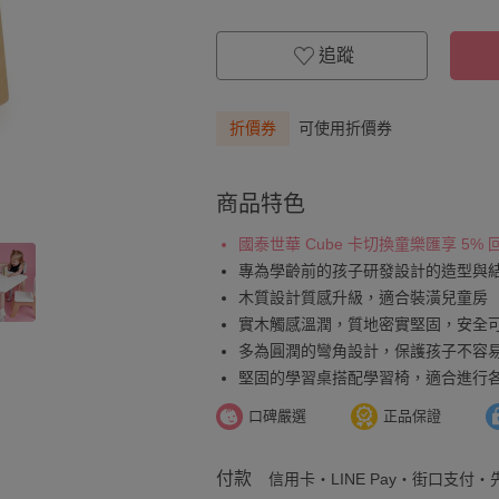
追蹤
折價券
可使用折價券
商品特色
國泰世華 Cube 卡切換童樂匯享 5%
專為學齡前的孩子研發設計的造型與
木質設計質感升級，適合裝潢兒童房
實木觸感溫潤，質地密實堅固，安全
多為圓潤的彎角設計，保護孩子不容
堅固的學習桌搭配學習椅，適合進行
口碑嚴選
正品保證
付款
信用卡・LINE Pay・街口支付・先