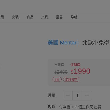
日用
女裝
食品
文具
童書
孕哺
美國 Mentari
-
北歐小兔學
市售價
促銷價
1990
$
2480
$
8折
即將售完
1
數量
現貨
付款後 1~3 個工作天 出貨