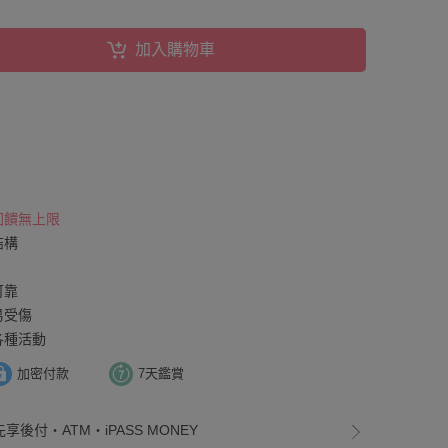
加入購物車
 回饋無上限
結構
可靠
易受傷
各種活動
加密付款
7天鑑賞
享後付・ATM・iPASS MONEY