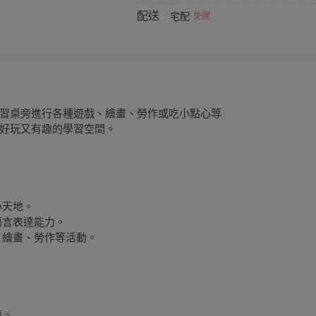
配送
宅配
免運
習桌旁進行各種遊戲、繪畫、勞作或吃小點心等
好玩又有趣的學習空間。
小天地。
語言表達能力。
、繪畫、勞作等活動。
。
傷。