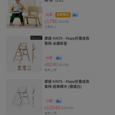
椅-米（2入）
82折
即將售完
1790
$2190
$
已售出 1
挪威 KAOS - Klapp折疊成長
餐椅-永續新星
94折
8240
$8790
$
最新上架
挪威 KAOS - Klapp折疊成長
餐椅-經典櫸木 (挪威白)
93折
10040
$10750
$
最新上架