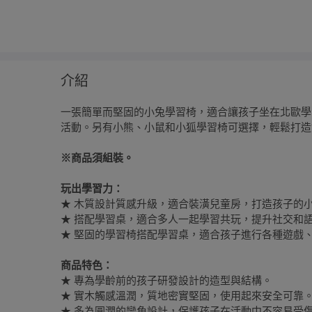
介紹
一張簡單而堅固的小兔學習椅，適合讓孩子坐在北歐學
活動。另有小熊、小鼠和小狐學習椅可選擇，輕鬆打造
※商品須組裝。
玩出學習力：
★ 木質設計質感升級，適合裝潢兒童房，打造孩子的
★ 搭配學習桌，適合多人一起學習共玩，提升社交和
★ 堅固的學習椅搭配學習桌，適合孩子進行各種遊戲
商品特色：
★ 專為學齡前的孩子研發設計的造型與結構。
★ 實木觸感溫潤，質地密實堅固，使用起來安全可靠
★ 多為圓潤的彎角設計，保護孩子在活動中不容易受