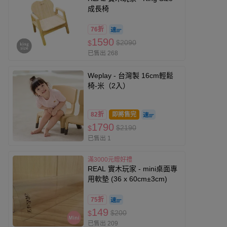
成長椅
76折
1590
$2090
$
已售出 268
Weplay - 台灣製 16cm輕鬆
椅-米（2入）
82折
即將售完
1790
$2190
$
已售出 1
滿3000元贈好禮
REAL 實木玩家 - mini桌面專
用軟墊 (36 x 60cm±3cm)
75折
149
$200
$
已售出 209