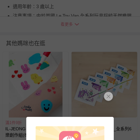
適用年齡：3 歲以上
注意事項：由於英國 Le Toy Van 全系列玩具採純天然橡膠
木實木所製，搭配純天然無毒漆，所以在商品上會有木質天
看更多
然不均勻紋路，以及天然漆上漆不均勻的現象，都屬於正常
的現象。
其他媽咪也在逛
BSMI商品檢驗標識字號：M38383
退換貨須知
您所購買的商品享有7天的鑑賞期／猶豫期權益，但此期間
並非試用期，您所退回的商品必須是未經使用的全新狀態，
包含完整包裝、配件、說明文件及贈品等。
如需退換貨，請於收到商品7天（含例假日內提出），如為
瑕疵退換貨所產生的運費，將由媽咪愛負責處理，若非瑕疵
退貨，您可至『查詢訂單』>『已出貨』中查詢該筆訂單，
並點選『我要退貨』即可進行申請。若有相關退貨問題，請
至媽咪愛
LINE@客服ID: @mamilove
我們將依序為您處理
滿1件9折
滿1件9折
與服務，謝謝。
IL-JEONG - 韓國手繪紋身貼貼
MILAN - 童趣著色本_全系列6
樂創作組(8色) (1入組)
本_20張/本