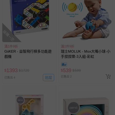
搶購一空
滿1件9折
滿1件9折
GiiKER - 益智飛行棋多功能遊
瑞士MOLUK - Mox大嘴小球-小
戲機
手捏捏樂-3入組-彩虹
1393
539
$
$
1720
$
$
599
已售出 2
追蹤
已售出 4