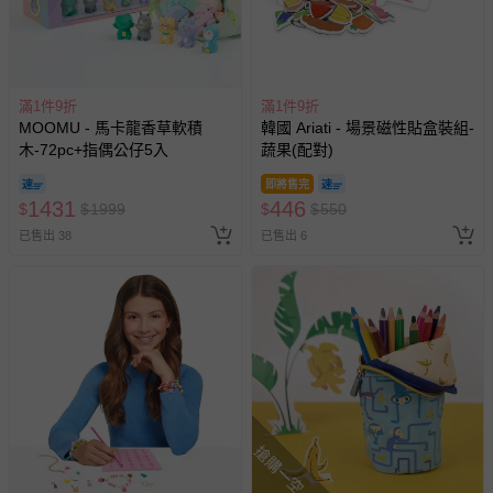
滿1件9折
滿1件9折
MOOMU - 馬卡龍香草軟積
韓國 Ariati - 場景磁性貼盒裝組-
木-72pc+指偶公仔5入
蔬果(配對)
即將售完
1431
446
$
$
1999
$
$
550
已售出 38
已售出 6
搶購一空