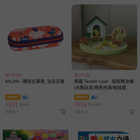
墊、寢具類等）。
-新生兒親膚衣物（嬰幼兒包巾與背巾、包屁衣、學習
褲、紗布衣等）。
-接觸性孕哺產品（奶嘴、奶瓶、擠乳器、哺乳衣、托腹
帶束縛衣、餐搖椅等）。
-其他原廠盒裝商品封口處已貼上「不可拆封」，或具警
示字句等說明貼紙、封條者。
國際航空、客運、訂房等服務。
相關的退換貨辦理流程，可詳見：
退換貨 & 退款問題
滿1件9折
滿1件9折
MILAN - 硬殼式筆袋_功夫忍者
美國 Tender Leaf - 呱呱鴨池塘
其他常見問題：
(木製玩具/角色扮演/娃娃屋配
件)
運送服務：目前提供的運送僅限台灣本島。如您位於離島地
即將售完
即將售完
531
區，可能會無法配送，或須依據商品需加收離島運費。廠商
918
$
$
650
$
$
1280
亦保留出貨與否的權利。離島、偏遠地區、樓層親送等加價
已售出 7
已售出 2
費用，可能會另需加收。
商品實際的配達日期，可於訂單個人資料內的查詢訂單內，
已出貨通知之訊息為主。