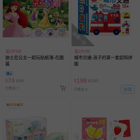
如您收到商品，請依正常流程檢查是否完好，若商品遇瑕疵
情形，您可申請更換新品或退貨，請見：
退貨的辦理流程
。
若您對於會員帳號、商品訂購與資訊、購物流程、付款方
式、折價券與購物金的使用、退貨及商品運送方式等有疑
問，你可詳見：
媽咪愛客服中心
。
搶購一空
預購商品：預購為海外同步代購，遇缺貨即會通知媽咪並協
助取消退款事宜。
滿1件9折
滿1件9折
迪士尼公主一起玩貼紙簿-花園
城市交通-孩子的第一套認知拼
商品如因「價格、組合」等錯誤原因，導致無法安排出貨，
篇
圖
會主動以簡訊及mail通知訂單取消事宜，並將提供適當補
償。
74
199
$
$
99
$
$
280
已售出 7
追蹤
已售出 8