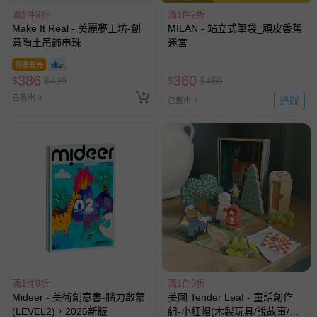
滿1件9折
滿1件9折
Make It Real - 美麗夢工坊-創
MILAN - 站立式筆袋_頑皮香蕉
意陶土吊飾串珠
迷宮
即將售完
386
360
$
$
499
$
$
450
已售出 9
追蹤
已售出 7
滿1件9折
滿1件9折
Mideer - 美術創意書-腦力啟蒙
美國 Tender Leaf - 童話創作
(LEVEL2)，2026新版
組-小紅帽(木製玩具/說故事/教