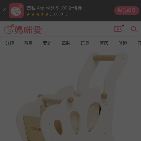
首載 App 現領 $ 100 折價券
點我領券
( 10000+ )
分類
首頁
嬰幼
童裝
玩具
家居
旅遊