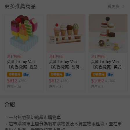
更多推薦商品
看更多
滿1件9折
滿1件9折
滿1件9折
英國 Le Toy Van -
英國 Le Toy Van -
英國 Le Toy Van -
【角色扮演】造型冰
【角色扮演】甜筒冰
【角色扮演】英式尊
棒玩具組
淇淋玩具組
榮三層下午茶糕點玩
即將售完
即將售完
即將售完
具組
$
612
$
612
$
1062
750
750
1300
$
$
$
已售出 26
已售出 3
已售出 5
介紹
。一台無敵夢幻的超市購物車
。超市購物車上層分為帆布購物袋及木質置物兩區塊，並在車