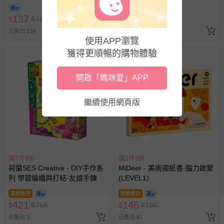
針對滿件折/滿額贈…等活動，如因部份退貨，而該訂單保
137
留商品未達活動門檻，將以原價計算，活動贈品亦需一併退
539
$
$
190
$
$
900
回。
已售出 218
已售出 13
使用APP瀏覽
獲得更順暢的購物體驗
部分商品依據消費者保護法的規定，不適用七天鑑賞期/猶
豫期範圍：
易於腐敗、保存期限較短或解約時即將逾期（例如生鮮
開啟「媽咪愛」APP
商品、食品等）。
客製化商品（例如客製生日書、姓名貼等）。
繼續使用網頁版
報紙、期刊或雜誌（惟書籍如經拆封、使用，則酌收整
新費用）。
經消費者拆封之影音商品或電腦軟體（例如 DVD、CD
等）。
滿1件9折
滿1件9折
荷蘭SES Creative - DIY手作系
MiDeer - 美術摺紙書-腦力啟蒙
非以有形媒介提供之數位內容或一經提供即為完成之線
列 學習編織與打結-友誼手鍊
(LEVEL1)
上服務，經消費者事先同意始提供（例如線上課程、遊
戲或活動點數等）。
即將售完
即將售完
421
146
$
$
768
$
$
180
已拆封之以下類型商品：
-個人衛生用品（例如尿布、貼身衣物、泳裝、襪子、地
已售出 3
已售出 81