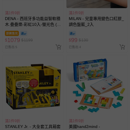
滿1件9折
滿1件9折
DENA - 西班牙多功能益智軟積
MILAN - 兒童專用變色口紅膠_
木.疊疊樂-彩虹10入-螢光色 (有
調色盤藍_2入
3色可選)
即將售完
1079
99
$
$
1199
$
$
130
已售出 5
已售出 4
滿1件9折
滿1件9折
STANLEY Jr. - 大全套工具箱套
美國hand2mind -