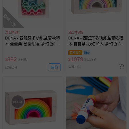
搶購一空
滿1件9折
滿1件9折
DENA - 西班牙多功能益智軟積
DENA - 西班牙多功能益智軟積
木.疊疊樂-動物朋友-夢幻色(有
木.疊疊樂-彩虹10入-夢幻色 (有
3色可選)
3色可選)
即將售完
882
1079
$
$
980
$
$
1199
已售出 5
追蹤
已售出 4