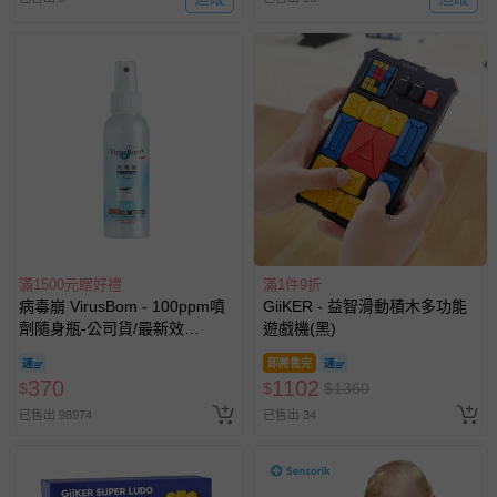
滿1500元贈好禮
滿1件9折
病毒崩 VirusBom - 100ppm噴
GiiKER - 益智滑動積木多功能
劑隨身瓶-公司貨/最新效
遊戲機(黑)
期-100ml
即將售完
370
1102
$
$
$
1360
已售出 98974
已售出 34