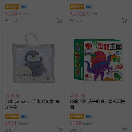
育益智)
即將售完
即將售完
150
1602
$
$
185
$
$
2180
已售出 1
已售出 1
滿1件9折
滿1件9折
日本 Ed.Inter - 互動式布書-海
恐龍王國-孩子的第一套認知拼
洋生物
圖
即將售完
即將售完
421
199
$
$
520
$
$
280
已售出 3
已售出 2