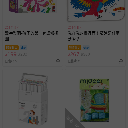
滿1件9折
滿1件9折
數字樂園-孩子的第一套認知拼
我在我的書裡面！猜這是什麼
圖
動物？
即將售完
即將售完
199
267
$
$
280
$
$
350
已售出 5
已售出 2
搶購一空