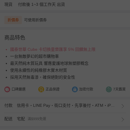
現貨
付款後 1~3 個工作天 出貨
折價券
可使用折價券
商品特色
國泰世華 Cube 卡切換童樂匯享 5% 回饋無上限
一台無敵夢幻的超市購物車
最天然純木質玩具 響應愛護地球無塑膠概念
使用永續性的純橡膠木實木材質
採用天然無毒漆，確保絕對的安全性
口碑嚴選
正品保證
加密付款
7天鑑賞
付款
信用卡・LINE Pay・街口支付・先享後付・ATM・iPASS MONEY
配送
宅配
滿$999免運