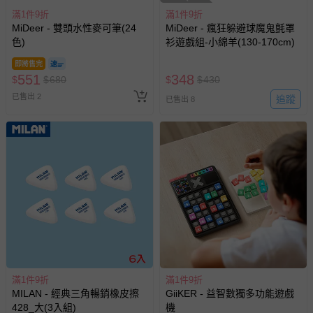
滿1件9折
滿1件9折
MiDeer - 雙頭水性麥可筆(24
MiDeer - 瘋狂躲避球魔鬼氈罩
色)
衫遊戲組-小綿羊(130-170cm)
即將售完
551
348
$
$
680
$
$
430
已售出 2
追蹤
已售出 8
滿1件9折
滿1件9折
MILAN - 經典三角暢銷橡皮擦
GiiKER - 益智數獨多功能遊戲
428_大(3入組)
機