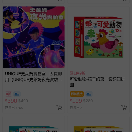
滿1件9折
UNIQUE史萊姆實驗室 - 即買即
可愛動物-孩子的第一套認知拼
用【UNIQUE史萊姆夜光實驗室
圖
@ 台北科教館 】2026/6/11-
8/30 (電子票券，於展期現場憑
8折
即將售完
訂單編號兌換，逾期作廢) (大
390
199
$
$
490
$
$
280
人小孩均一價(3歲以上需購票))
已售出 4265
已售出 3