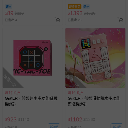
即將售完
89
1393
$
$
110
$
$
1720
已售出 4
已售出 26
搶購一空
搶購一空
滿1件9折
滿1件9折
GiiKER - 益智井字多功能遊戲
GiiKER - 益智滑動積木多功能
機(粉)
遊戲機(粉)
923
1102
$
$
1140
$
$
1360
追蹤
追蹤
已售出 8
已售出 18