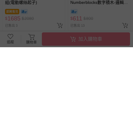
組(電動螺絲起子)
Numberblocks數字積木-邏輯拼
塊解密盒
即將售完
1685
611
$
$
2080
$
$
800
已售出 3
已售出 13
加入購物車
追蹤
購物車
搶購一空
滿1件9折
滿1件9折
韓國 Ariati - 場景磁性貼盒裝組-
Qbi - 益智軌道磁吸玩具-探索系
動物(配對)
列-工程小英雄：軌道練習組
即將售完
446
1872
$
$
550
$
$
3000