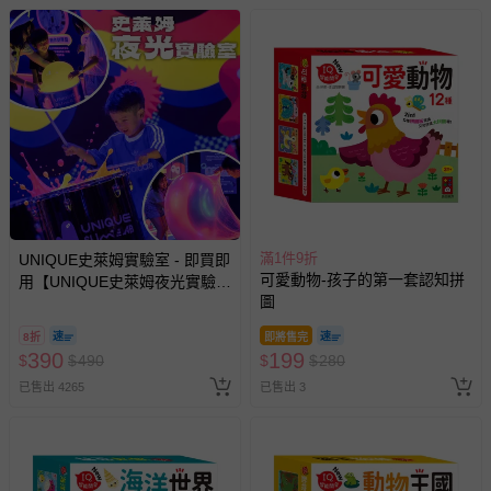
滿1件9折
UNIQUE史萊姆實驗室 - 即買即
可愛動物-孩子的第一套認知拼
用【UNIQUE史萊姆夜光實驗室
圖
@ 台北科教館 】2026/6/11-
8/30 (電子票券，於展期現場憑
8折
即將售完
訂單編號兌換，逾期作廢) (大
390
199
$
$
490
$
$
280
人小孩均一價(3歲以上需購票))
已售出 4265
已售出 3