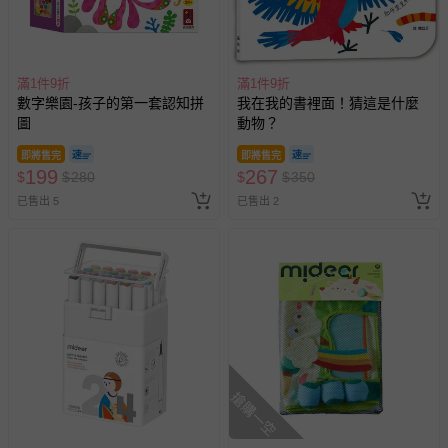
滿1件9折
滿1件9折
數字樂園-孩子的第一套認知拼
我在我的書裡面！猜這是什麼
圖
動物？
即將售完
即將售完
199
267
$
$
280
$
$
350
已售出 5
已售出 2
搶購一空