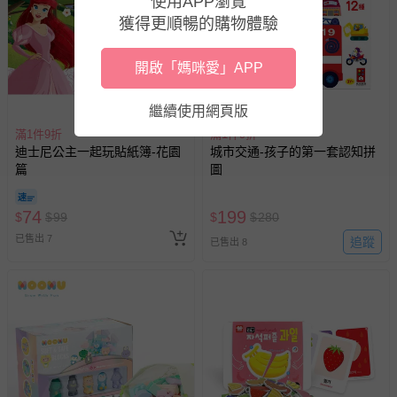
使用APP瀏覽
商品實際的配達日期，可於訂單個人資料內的查詢訂單內，
獲得更順暢的購物體驗
已出貨通知之訊息為主。
如您收到商品，請依正常流程檢查是否完好，若商品遇瑕疵
開啟「媽咪愛」APP
情形，您可申請更換新品或退貨，請見：
退貨的辦理流程
。
搶購一空
若您對於會員帳號、商品訂購與資訊、購物流程、付款方
繼續使用網頁版
式、折價券與購物金的使用、退貨及商品運送方式等有疑
滿1件9折
滿1件9折
問，你可詳見：
媽咪愛客服中心
。
迪士尼公主一起玩貼紙簿-花園
城市交通-孩子的第一套認知拼
預購商品：預購為海外同步代購，遇缺貨即會通知媽咪並協
篇
圖
助取消退款事宜。
商品如因「價格、組合」等錯誤原因，導致無法安排出貨，
74
199
$
$
99
$
$
280
會主動以簡訊及mail通知訂單取消事宜，並將提供適當補
已售出 7
追蹤
已售出 8
償。