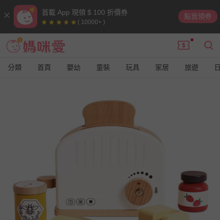
首載 App 現領 $ 100 折價券
點我領券
( 10000+ )
分類
首頁
嬰幼
童裝
玩具
家居
旅遊