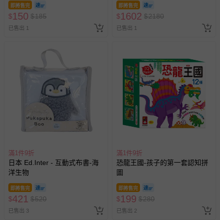
即將售完
即將售完
150
1602
$
$
185
$
$
2180
已售出 1
已售出 1
滿1件9折
滿1件9折
日本 Ed.Inter - 互動式布書-海
恐龍王國-孩子的第一套認知拼
洋生物
圖
即將售完
即將售完
421
199
$
$
520
$
$
280
已售出 3
已售出 2