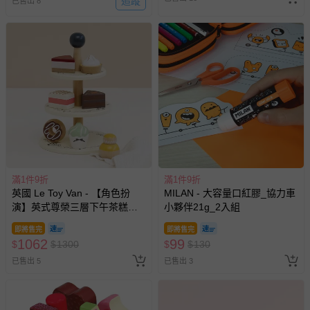
追蹤
已售出 8
滿1件9折
滿1件9折
英國 Le Toy Van - 【角色扮
MILAN - 大容量口紅膠_協力車
演】英式尊榮三層下午茶糕點
小夥伴21g_2入組
玩具組
即將售完
即將售完
1062
99
$
$
1300
$
$
130
已售出 5
已售出 3