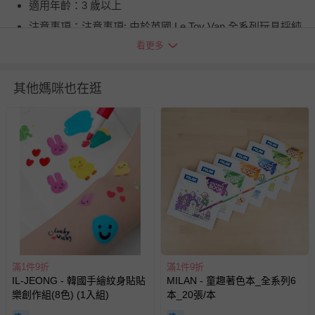
適用年齡：3 歲以上
注意事項：注意事項: 由於英國 Le Toy Van 全系列玩具採純
天然橡膠木實木所製，搭配純天然無毒漆，所以在商品上會
看更多
有木質天然不均勻紋路，以及天然漆上漆不均勻的現象，都
屬於正常的現象。 -----------------------------------------------------
其他媽咪也在逛
--- 由於商品材質為天然原木與天然色，為避免商品損壞褪
色，請勿使用酒精、泡水等方式清洗。 如欲清潔商品，建
議使用濕紙巾擦拭、晾乾即可。
BSMI商品檢驗標識字號：M38383
退換貨須知
您所購買的商品享有7天的鑑賞期／猶豫期權益，但此期間
並非試用期，您所退回的商品必須是未經使用的全新狀態，
包含完整包裝、配件、說明文件及贈品等。
如需退換貨，請於收到商品7天（含例假日內提出），如為
瑕疵退換貨所產生的運費，將由媽咪愛負責處理，若非瑕疵
滿1件9折
滿1件9折
退貨，您可至『查詢訂單』>『已出貨』中查詢該筆訂單，
IL-JEONG - 韓國手繪紋身貼貼
MILAN - 童趣著色本_全系列6
樂創作組(8色) (1入組)
並點選『我要退貨』即可進行申請。若有相關退貨問題，請
本_20張/本
至媽咪愛
LINE@客服ID: @mamilove
我們將依序為您處理