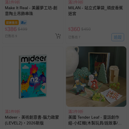
滿1件9折
滿1件9折
Make It Real - 美麗夢工坊-創
MILAN - 站立式筆袋_頑皮香蕉
意陶土吊飾串珠
迷宮
即將售完
386
360
$
$
499
$
$
450
已售出 9
追蹤
已售出 7
滿1件9折
滿1件9折
Mideer - 美術創意書-腦力啟蒙
美國 Tender Leaf - 童話創作
(LEVEL2)，2026新版
組-小紅帽(木製玩具/說故事/教
育益智)