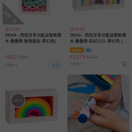
搶購一空
滿1件9折
滿1件9折
DENA - 西班牙多功能益智軟積
DENA - 西班牙多功能益智軟積
木.疊疊樂-動物朋友-夢幻色(有
木.疊疊樂-彩虹10入-夢幻色 (有
3色可選)
3色可選)
即將售完
882
1079
$
$
980
$
$
1199
已售出 5
追蹤
已售出 4