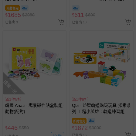
塊解密盒
即將售完
1685
611
$
$
2080
$
$
800
已售出 3
已售出 13
搶購一空
滿1件9折
滿1件9折
韓國 Ariati - 場景磁性貼盒裝組-
Qbi - 益智軌道磁吸玩具-探索系
動物(配對)
列-工程小英雄：軌道練習組
即將售完
446
1872
$
$
550
$
$
3000
已售出 16