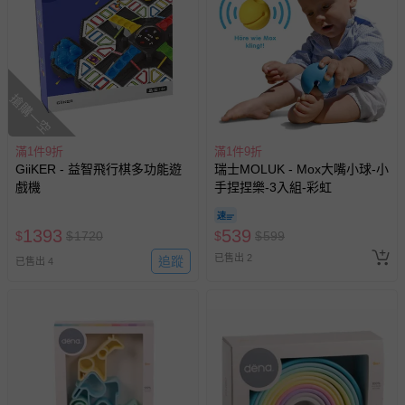
搶購一空
滿1件9折
滿1件9折
GiiKER - 益智飛行棋多功能遊
瑞士MOLUK - Mox大嘴小球-小
戲機
手捏捏樂-3入組-彩虹
1393
539
$
$
1720
$
$
599
已售出 2
追蹤
已售出 4