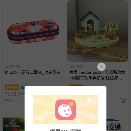
已拆封之以下類型商品：
-個人衛生用品（例如尿布、貼身衣物、泳裝、襪子、地
墊、寢具類等）。
-新生兒親膚衣物（嬰幼兒包巾與背巾、包屁衣、學習
褲、紗布衣等）。
-接觸性孕哺產品（奶嘴、奶瓶、擠乳器、哺乳衣、托腹
帶束縛衣、餐搖椅等）。
-其他原廠盒裝商品封口處已貼上「不可拆封」，或具警
示字句等說明貼紙、封條者。
國際航空、客運、訂房等服務。
滿1件9折
滿1件9折
MILAN - 硬殼式筆袋_功夫忍者
美國 Tender Leaf - 呱呱鴨池塘
(木製玩具/角色扮演/娃娃屋配
相關的退換貨辦理流程，可詳見：
退換貨 & 退款問題
件)
即將售完
即將售完
531
918
$
$
650
$
$
1280
其他常見問題：
已售出 7
已售出 2
運送服務：目前提供的運送僅限台灣本島。如您位於離島地
區，可能會無法配送，或須依據商品需加收離島運費。廠商
亦保留出貨與否的權利。離島、偏遠地區、樓層親送等加價
費用，可能會另需加收。