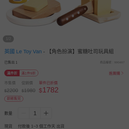
1/2
英國 Le Toy Van
-
【角色扮演】蜜糖吐司玩具組
已售出 1
商品編號：990467
進團購
滿件折
滿1件9折
市售價
促銷價
單件已折價
1782
$
2200
1980
$
$
即將售完
1
數量
現貨
付款後 1~3 個工作天 出貨