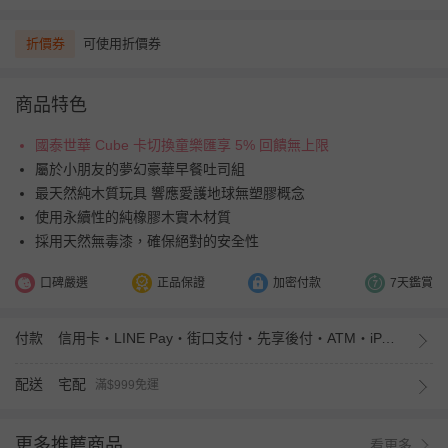
折價券
可使用折價券
商品特色
國泰世華 Cube 卡切換童樂匯享 5% 回饋無上限
屬於小朋友的夢幻豪華早餐吐司組
最天然純木質玩具 響應愛護地球無塑膠概念
使用永續性的純橡膠木實木材質
採用天然無毒漆，確保絕對的安全性
口碑嚴選
正品保證
加密付款
7天鑑賞
付款
信用卡・LINE Pay・街口支付・先享後付・ATM・iPASS MONEY
配送
宅配
滿$999免運
更多推薦商品
看更多