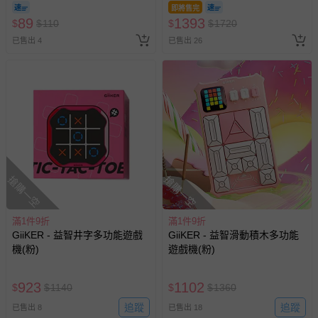
即將售完
89
1393
$
$
110
$
$
1720
已售出 4
已售出 26
搶購一空
搶購一空
滿1件9折
滿1件9折
GiiKER - 益智井字多功能遊戲
GiiKER - 益智滑動積木多功能
機(粉)
遊戲機(粉)
923
1102
$
$
1140
$
$
1360
追蹤
追蹤
已售出 8
已售出 18