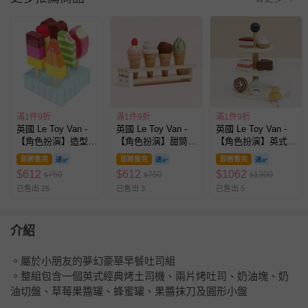
滿1件9折
滿1件9折
滿1件9折
英國 Le Toy Van -
英國 Le Toy Van -
英國 Le Toy Van -
【角色扮演】造型冰
【角色扮演】甜筒冰
【角色扮演】英式尊
棒玩具組
淇淋玩具組
榮三層下午茶糕點玩
即將售完
即將售完
即將售完
具組
$
612
$
612
$
1062
750
750
1300
$
$
$
已售出 26
已售出 3
已售出 5
介紹
。屬於小朋友的夢幻豪華早餐吐司組
。整組包含一個英式經典烤土司機、兩片烤吐司、奶油塊、奶
油切盤、草莓果醬罐、蜂蜜罐、果醬抹刀及圓形小盤