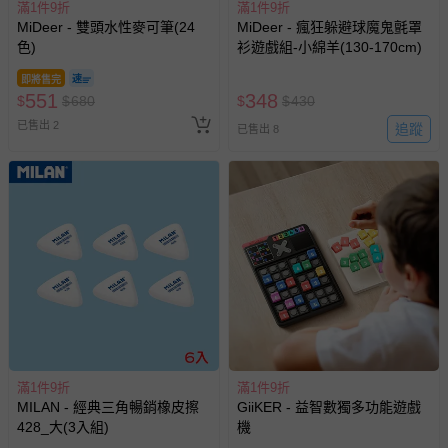
滿1件9折
滿1件9折
MiDeer - 雙頭水性麥可筆(24
MiDeer - 瘋狂躲避球魔鬼氈罩
色)
衫遊戲組-小綿羊(130-170cm)
即將售完
551
348
$
$
680
$
$
430
已售出 2
追蹤
已售出 8
滿1件9折
滿1件9折
MILAN - 經典三角暢銷橡皮擦
GiiKER - 益智數獨多功能遊戲
428_大(3入組)
機