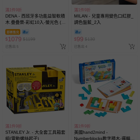
滿1件9折
滿1件9折
DENA - 西班牙多功能益智軟積
MILAN - 兒童專用變色口紅膠_
木.疊疊樂-彩虹10入-螢光色 (有
調色盤藍_2入
3色可選)
即將售完
1079
99
$
$
1199
$
$
130
已售出 5
已售出 4
滿1件9折
滿1件9折
STANLEY Jr. - 大全套工具箱套
美國hand2mind -
組(電動螺絲起子)
Numberblocks數字積木-邏輯拼