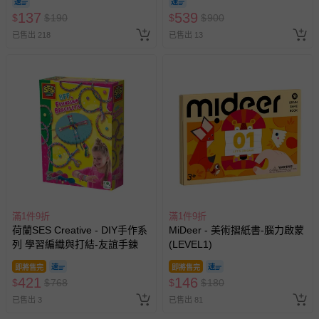
與服務，謝謝。
137
539
$
$
190
$
$
900
已售出 218
已售出 13
針對滿件折/滿額贈…等活動，如因部份退貨，而該訂單保
留商品未達活動門檻，將以原價計算，活動贈品亦需一併退
回。
部分商品依據消費者保護法的規定，不適用七天鑑賞期/猶
豫期範圍：
易於腐敗、保存期限較短或解約時即將逾期（例如生鮮
商品、食品等）。
客製化商品（例如客製生日書、姓名貼等）。
報紙、期刊或雜誌（惟書籍如經拆封、使用，則酌收整
滿1件9折
滿1件9折
新費用）。
荷蘭SES Creative - DIY手作系
MiDeer - 美術摺紙書-腦力啟蒙
經消費者拆封之影音商品或電腦軟體（例如 DVD、CD
列 學習編織與打結-友誼手鍊
(LEVEL1)
等）。
即將售完
即將售完
非以有形媒介提供之數位內容或一經提供即為完成之線
421
146
$
$
768
$
$
180
上服務，經消費者事先同意始提供（例如線上課程、遊
已售出 3
已售出 81
戲或活動點數等）。