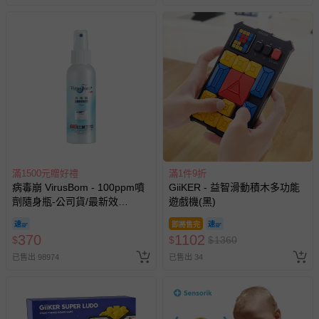
滿1500元贈好禮
滿1件9折
病毒崩 VirusBom - 100ppm噴
GiiKER - 益智滑動積木多功能
劑隨身瓶-公司貨/最新效
遊戲機(黑)
期-100ml
即將售完
370
1102
$
$
$
1360
已售出 98974
已售出 34