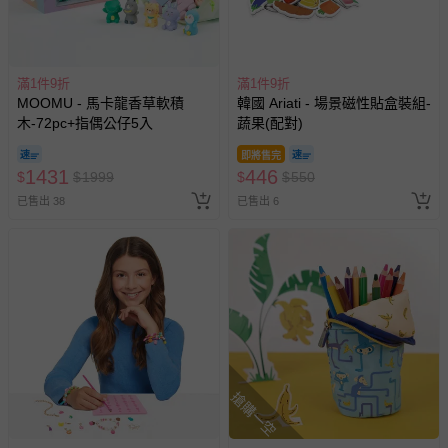
滿1件9折
滿1件9折
MOOMU - 馬卡龍香草軟積
韓國 Ariati - 場景磁性貼盒裝組-
木-72pc+指偶公仔5入
蔬果(配對)
即將售完
1431
446
$
$
1999
$
$
550
已售出 38
已售出 6
搶購一空