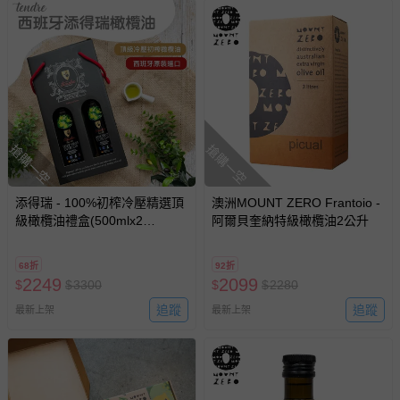
搶購一空
搶購一空
添得瑞 - 100%初榨冷壓精選頂
澳洲MOUNT ZERO Frantoio -
級橄欖油禮盒(500mlx2
阿爾貝奎納特級橄欖油2公升
入)-500mlx2入/盒
68折
92折
2249
2099
$
$
3300
$
$
2280
追蹤
追蹤
最新上架
最新上架