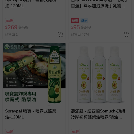
油-120ML
首選】無添加泡沫洗手乳補充
包-300ml
54折
破盤
269
95
$
$
499
$
$
240
已售出 1
已售出 4574
Spraypal 噴寶 - 噴霧式酪梨
壽滿趣 - 紐西蘭Somuch-頂級
油-120ML
冷壓初榨酪梨油噴霧/噴油
瓶-200mlx3
54折
94折