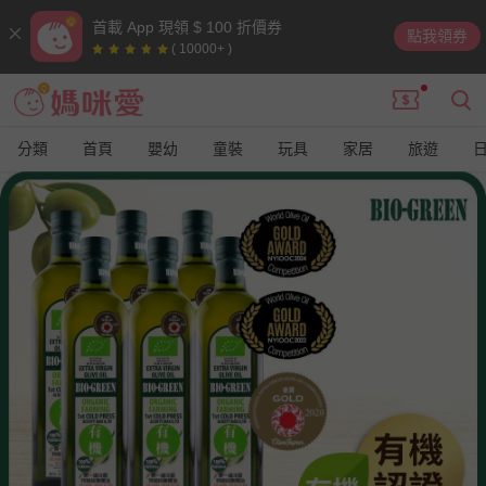
首載 App 現領 $ 100 折價券
點我領券
( 10000+ )
分類
首頁
嬰幼
童裝
玩具
家居
旅遊