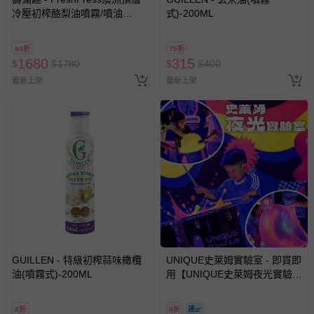
退換貨須知
冷壓初榨酪梨油噴霧/噴油
式)-200ML
瓶-200mlx3
您所購買的商品享有7天的鑑賞期／猶豫期權益，但此期間
並非試用期，您所退回的商品必須是未經使用的全新狀態，
94折
79折
1680
包含完整包裝、配件、說明文件及贈品等。
315
$
$
1780
$
$
400
最新上架
最新上架
如需退換貨，請於收到商品7天（含例假日內提出），如為
瑕疵退換貨所產生的運費，將由媽咪愛負責處理，若非瑕疵
退貨，您可至『查詢訂單』>『已出貨』中查詢該筆訂單，
並點選『我要退貨』即可進行申請。若有相關退貨問題，請
至媽咪愛
LINE@客服ID: @mamilove
我們將依序為您處理
與服務，謝謝。
針對滿件折/滿額贈…等活動，如因部份退貨，而該訂單保
留商品未達活動門檻，將以原價計算，活動贈品亦需一併退
回。
GUILLEN - 特級初榨蒜味橄欖
UNIQUE史萊姆實驗室 - 即買即
油(噴霧式)-200ML
用【UNIQUE史萊姆夜光實驗室
部分商品依據消費者保護法的規定，不適用七天鑑賞期/猶
@ 台北科教館 】2026/6/11-
豫期範圍：
8/30 (電子票券，於展期現場憑
易於腐敗、保存期限較短或解約時即將逾期（例如生鮮
8折
8折