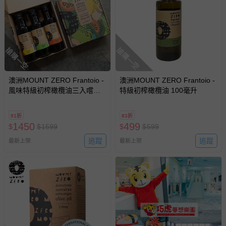
搶購一空
搶購一空
澳洲MOUNT ZERO Frantoio -
澳洲MOUNT ZERO Frantoio -
風味特級初榨橄欖油三入嚐鮮
特級初榨橄欖油 100毫升
組 (檸檬、青檸、柑橘）各100
毫升
91折
83折
1450
499
$
$
1599
$
$
599
追蹤
追蹤
最新上架
最新上架