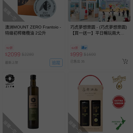
搶購一空
澳洲MOUNT ZERO Frantoio -
巧虎夢想樂園 - (巧虎夢想樂園)
特級初榨橄欖油 2公升
【買一送一】平日暢玩兩大一
小套票 (正券為電子票券現場兌
換，贈送券現場領取)-效期至
92折
62折
2026/10/16 正券逾期視同現金
2099
999
$
$
2280
$
$
1600
券使用
已售出 35
追蹤
最新上架
搶購一空
搶購一空