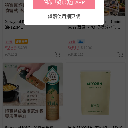
開啟「媽咪愛」APP
繼續使用網頁版
Spraypal 噴寶 - 噴霧式玄米
mini boss - 『展期票』【 mini
油-120ML
boss 職感 RPG 模擬城@信義
A11 】2026/7/10-8/30 (電子票
券，於展期現場憑訂單編號兌
54折
即將售完
58折
換，依現場梯次安排入場，逾
269
699
$
$
499
$
$
1200
期作廢) (兒童票(2歲以上)贈一
已售出 2
已售出 112
名陪伴成人)
Spraypal 噴寶 - 噴霧式橄欖
日本 MIYOSHI 無添加 - 【親子