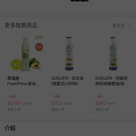
質真的不錯。希望網路上的價格能再
親民一點，就更完美了～」
更多推薦商品
看更多
壽滿趣 -
GUILLEN - 玄米油
GUILLEN - 特級初
FreshPress澳洲頂
(噴霧式)-200ML
榨蒜味橄欖油(噴霧
級冷壓初榨酪梨油噴
式)-200ML
霧/噴油瓶-200mlx3
94折
79折
8折
$
1680
$
315
$
360
1780
400
450
$
$
$
最新上架
最新上架
最新上架
介紹