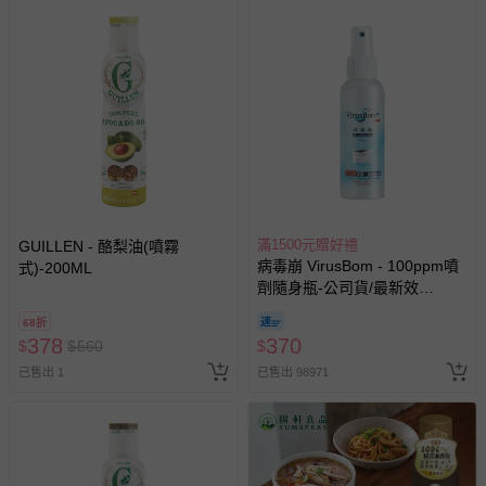
國際航空、客運、訂房等服務。
相關的退換貨辦理流程，可詳見：
退換貨 & 退款問題
其他常見問題：
運送服務：目前提供的運送僅限台灣本島。如您位於離島地
區，可能會無法配送，或須依據商品需加收離島運費。廠商
亦保留出貨與否的權利。離島、偏遠地區、樓層親送等加價
費用，可能會另需加收。
滿1500元贈好禮
GUILLEN - 酪梨油(噴霧
商品實際的配達日期，可於訂單個人資料內的查詢訂單內，
病毒崩 VirusBom - 100ppm噴
式)-200ML
劑隨身瓶-公司貨/最新效
已出貨通知之訊息為主。
期-100ml
如您收到商品，請依正常流程檢查是否完好，若商品遇瑕疵
68折
378
370
情形，您可申請更換新品或退貨，請見：
退貨的辦理流程
。
$
$
560
$
已售出 1
已售出 98971
若您對於會員帳號、商品訂購與資訊、購物流程、付款方
式、折價券與購物金的使用、退貨及商品運送方式等有疑
問，你可詳見：
媽咪愛客服中心
。
預購商品：預購為海外同步代購，遇缺貨即會通知媽咪並協
助取消退款事宜。