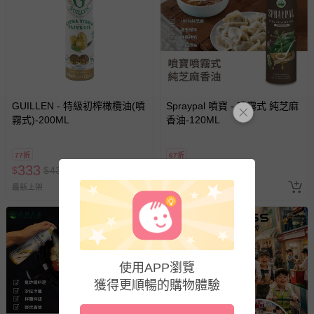
商品如因「價格、組合」等錯誤原因，導致無法安排出貨，
會主動以簡訊及mail通知訂單取消事宜，並將提供適當補
償。
GUILLEN - 特級初榨橄欖油(噴
Spraypal 噴寶 - 噴霧式 純芝麻
霧式)-200ML
香油-120ML
77折
67折
333
199
$
$
430
$
$
299
最新上架
最新上架
使用APP瀏覽
獲得更順暢的購物體驗