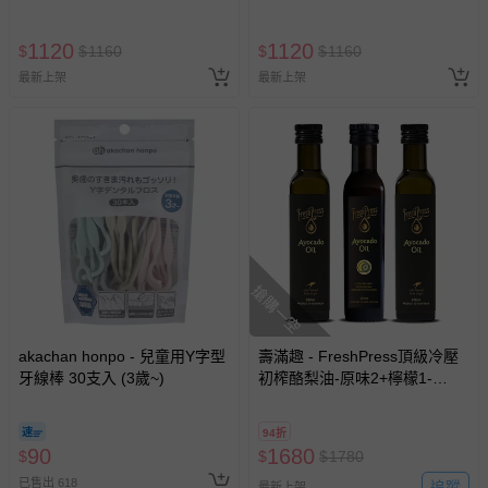
1120
1120
$
$
1160
$
$
1160
最新上架
最新上架
搶購一空
akachan honpo - 兒童用Y字型
壽滿趣 - FreshPress頂級冷壓
牙線棒 30支入 (3歲~)
初榨酪梨油-原味2+檸檬1-
250mlx3
94折
90
1680
$
$
$
1780
已售出 618
追蹤
最新上架