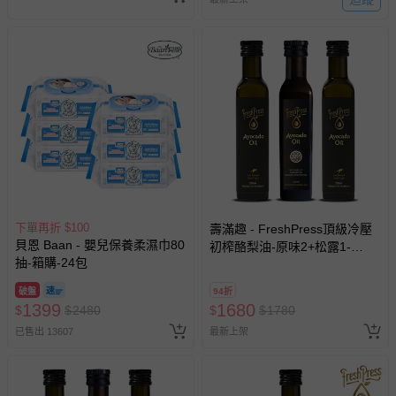
下單再折 $100
壽滿趣 - FreshPress頂級冷壓
貝恩 Baan - 嬰兒保養柔濕巾80
初榨酪梨油-原味2+松露1-
抽-箱購-24包
250mlx3
破盤
94折
1399
1680
$
$
2480
$
$
1780
已售出 13607
最新上架