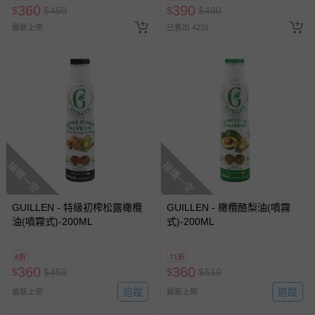
訂單編號兌換，逾期作廢) (大
360
390
商品、食品等）。
$
$
450
$
$
490
人小孩均一價(3歲以上需購票))
最新上架
已售出 4231
客製化商品（例如客製生日書、姓名貼等）。
報紙、期刊或雜誌（惟書籍如經拆封、使用，則酌收整
新費用）。
經消費者拆封之影音商品或電腦軟體（例如 DVD、CD
等）。
非以有形媒介提供之數位內容或一經提供即為完成之線
上服務，經消費者事先同意始提供（例如線上課程、遊
戲或活動點數等）。
搶購一空
搶購一空
已拆封之以下類型商品：
-個人衛生用品（例如尿布、貼身衣物、泳裝、襪子、地
GUILLEN - 特級初榨松露橄欖
墊、寢具類等）。
GUILLEN - 橄欖酪梨油(噴霧
油(噴霧式)-200ML
式)-200ML
-新生兒親膚衣物（嬰幼兒包巾與背巾、包屁衣、學習
褲、紗布衣等）。
-接觸性孕哺產品（奶嘴、奶瓶、擠乳器、哺乳衣、托腹
8折
71折
帶束縛衣、餐搖椅等）。
360
360
$
$
450
$
$
510
-其他原廠盒裝商品封口處已貼上「不可拆封」，或具警
追蹤
追蹤
最新上架
最新上架
示字句等說明貼紙、封條者。