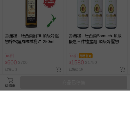
壽滿趣 - 紐西蘭廚神-頂級冷壓
壽滿趣 - 紐西蘭Somuch-頂級
初榨松露風味橄欖油-250ml-
優惠三件禮盒組-頂級冷壓初榨
250ml
酪梨油2+蒜香酪梨油1-250ml
86折
89折
即將售完
600
1580
$
$
700
$
$
1780
已售出 2
已售出 16
商品已停售
購物車