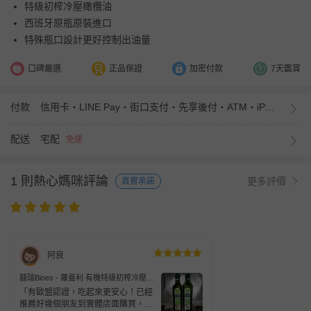
特級初榨冷壓橄欖油
西班牙原瓶原裝進口
特殊瓶口設計更好控制出油量
口碑嚴選
正品保證
加密付款
7天鑑賞
付款
信用卡・LINE Pay・街口支付・先享後付・ATM・iPASS MONEY
配送
宅配
免運
1 則熱心媽咪評論
更多評價
真實承諾
阿良
囍瑞Bioes - 蘿曼利 有機特級初榨冷壓橄
欖油(750ml)-750ml/瓶
「有歐盟認證，吃起來更安心！已經
推薦好幾個朋友到實體店面購買，品