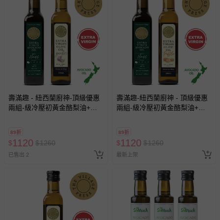
壽滿趣 - 紐西蘭廚神-頂級優惠
壽滿趣-紐西蘭廚神 - 頂級優惠
兩組-級冷壓初黃金酪梨油+蒜
兩組-級冷壓初黃金酪梨油+松
香風味橄欖油-250mlx2
露風味橄欖油-250mlｘ２
89折
89折
1120
1120
$
$
1260
$
$
1260
已售出 2
最新上架