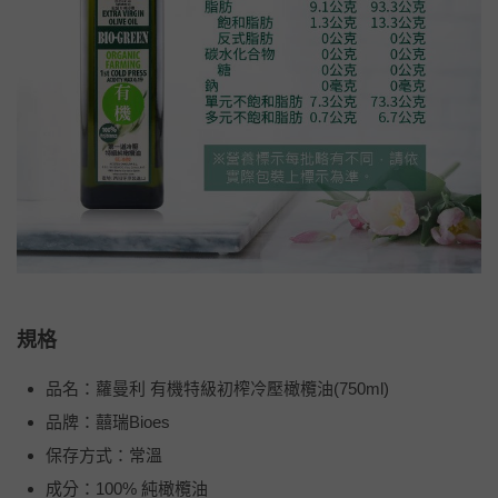
規格
品名：蘿曼利 有機特級初榨冷壓橄欖油(750ml)
品牌：囍瑞Bioes
保存方式：常溫
成分：100% 純橄欖油