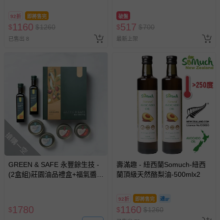
味橄欖油-250mlｘ２
92折
即將售完
破盤
1160
517
$
$
1260
$
$
700
已售出 8
最新上架
搶購一空
GREEN & SAFE 永豐餘生技 -
壽滿趣 - 紐西蘭Somuch-紐西
(2盒組)莊園油品禮盒+福氣醬料
蘭頂級天然酪梨油-500mlx2
禮盒-Extra virgin橄欖油250ml
x2、 橄欖油漬鮪魚150g x2、
92折
即將售完
橄欖油茄汁鯖魚230g x2/永豐
1780
1160
$
$
$
1260
寬麵 300g 、 永豐細麵 300g、