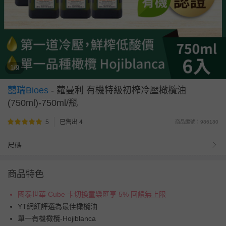
1/9
囍瑞Bioes
-
蘿曼利 有機特級初榨冷壓橄欖油
(750ml)-750ml/瓶
5
已售出 4
商品編號：986180
尺碼
商品特色
國泰世華 Cube 卡切換童樂匯享 5% 回饋無上限
YT網紅評選為最佳橄欖油
單一有機橄欖-Hojiblanca