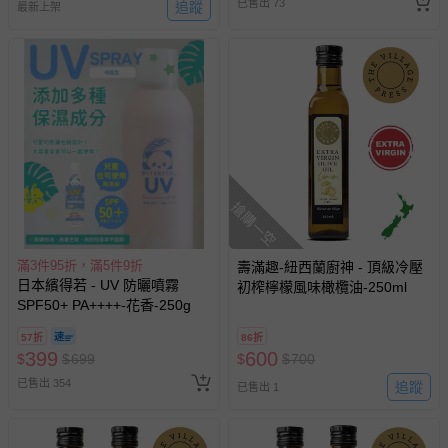
已售出 73
永豐高纖麵200g、 油蔥150g
追蹤
最新上架
、 猴頭菇素拌醬160g
搶購一空
滿3件95折，滿5件9折
壽滿趣-紐西蘭廚神 - 頂級冷壓
日本繽得若 - UV 防曬噴霧
初榨檸檬風味橄欖油-250ml
SPF50+ PA++++-花香-250g
57折
86折
399
600
$
$
699
$
$
700
已售出 354
追蹤
已售出 1