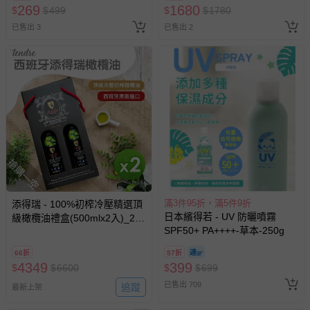
269
1680
$
$
499
$
$
1780
已售出 3
已售出 2
搶購一空
滿3件95折，滿5件9折
添得瑞 - 100%初榨冷壓精選頂
日本繽得若 - UV 防曬噴霧
級橄欖油禮盒(500mlx2入)_2
SPF50+ PA++++-草本-250g
盒-500mlx2入/盒
66折
57折
4349
399
$
$
6600
$
$
699
已售出 709
追蹤
最新上架