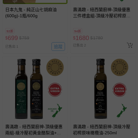
日本九鬼 - 純正山七胡麻油
壽滿趣 - 紐西蘭廚神-頂級優惠
(600g)-1瓶/600g
三件禮盒組-頂級冷壓初榨原味
橄欖油-250mlｘ3
92折
94折
699
1680
$
$
759
$
$
1780
已售出 2
追蹤
已售出 1
壽滿趣 - 紐西蘭廚神-頂級優惠
壽滿趣 - 紐西蘭廚神-頂級冷壓
兩組-級冷壓初黃金酪梨油+原
初榨原味橄欖油-250ml