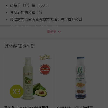
商品重（容）量：750ml
食品添加物名稱：無
製造廠商或國內負責廠商名稱：宏常有限公司
製造廠商或國內負責廠商電話：073413992
看更多
製造廠商或國內負責廠商地址：高雄市左營區文科街80號
食品業者登錄字號：A112374307-00000-5
其他媽咪也在逛
投保產品責任險字號：130013AKP0001273
健康食品字號/有機檢驗機構及證書字號：有機農產品驗證
字號AGGP-108-1094-020
商品產地（國）：西班牙
牛/豬肉產地（國）：不含豬/牛肉
過敏原：無
以消費者收受日起算，至少距有效日期前幾日以上：90天
使用方式：食用
商品運送限制：限台灣本島
壽滿趣 - FreshPress澳洲頂級
GUILLEN - 玄米油(噴霧