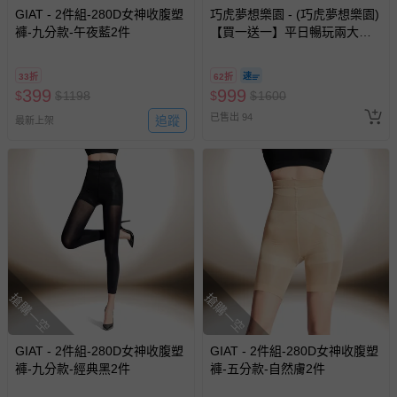
GIAT - 2件組-280D女神收腹塑
巧虎夢想樂園 - (巧虎夢想樂園)
褲-九分款-午夜藍2件
【買一送一】平日暢玩兩大一
小套票 (正券為電子票券現場兌
換，贈送券現場領取)-效期至
33折
62折
2026/10/16 正券逾期視同現金
399
999
$
$
1198
$
$
1600
券使用
已售出 94
追蹤
最新上架
搶購一空
搶購一空
GIAT - 2件組-280D女神收腹塑
GIAT - 2件組-280D女神收腹塑
褲-九分款-經典黑2件
褲-五分款-自然膚2件