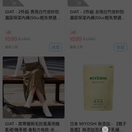
GIAT - 2件組-男用白竹炭紗防
GIAT - 2件組-女用白竹炭紗防
漏尿保潔內褲(50cc輕失禁適
漏尿保潔內褲(50cc輕失禁適
用)-深灰2件
用)-褲腳蕾絲/隨機出貨-深灰2
件
3折
3折
599
599
$
$
1980
$
$
1980
追蹤
追蹤
最新上架
最新上架
搶購一空
GIAT - 禦寒暖刷毛防風萬用機
日本 MIYOSHI 無添加 - 【親子
能裙/機車裙-後黏方格款-米茶
首選】無添加泡沫洗手乳補充