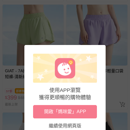
相關的退換貨辦理流程，可詳見：
退換貨 & 退款問題
其他常見問題：
運送服務：目前提供的運送僅限台灣本島。如您位於離島地
區，可能會無法配送，或須依據商品需加收離島運費。廠商
亦保留出貨與否的權利。離島、偏遠地區、樓層親送等加價
費用，可能會另需加收。
商品實際的配達日期，可於訂單個人資料內的查詢訂單內，
GIAT - 7A抑菌假兩件輕量口袋
GIAT - 7A抑菌假兩件輕量口袋
已出貨通知之訊息為主。
短褲-清新綠
短褲-羅蘭紫
如您收到商品，請依正常流程檢查是否完好，若商品遇瑕疵
情形，您可申請更換新品或退貨，請見：
退貨的辦理流程
。
使用APP瀏覽
57折
即將售完
57折
即將售完
399
若您對於會員帳號、商品訂購與資訊、購物流程、付款方
399
獲得更順暢的購物體驗
$
$
699
$
$
699
式、折價券與購物金的使用、退貨及商品運送方式等有疑
最新上架
最新上架
問，你可詳見：
媽咪愛客服中心
。
開啟「媽咪愛」APP
預購商品：預購為海外同步代購，遇缺貨即會通知媽咪並協
助取消退款事宜。
繼續使用網頁版