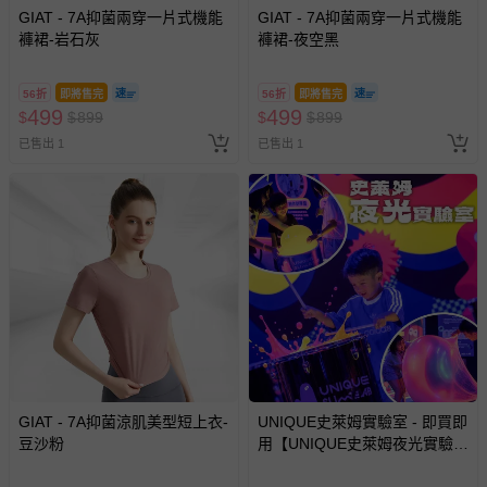
GIAT - 7A抑菌兩穿一片式機能
GIAT - 7A抑菌兩穿一片式機能
褲裙-岩石灰
褲裙-夜空黑
56折
即將售完
56折
即將售完
499
499
$
$
899
$
$
899
已售出 1
已售出 1
GIAT - 7A抑菌涼肌美型短上衣-
UNIQUE史萊姆實驗室 - 即買即
豆沙粉
用【UNIQUE史萊姆夜光實驗室
@ 台北科教館 】2026/6/11-