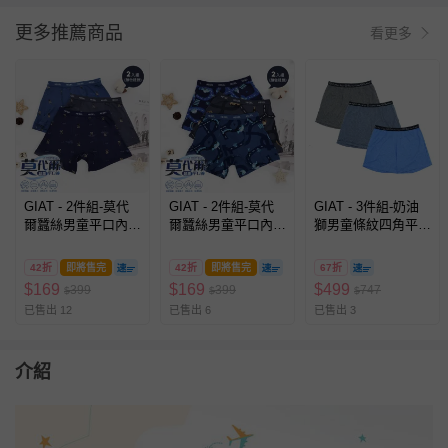
更多推薦商品
看更多
GIAT - 2件組-莫代
GIAT - 2件組-莫代
GIAT - 3件組-奶油
爾蠶絲男童平口內
爾蠶絲男童平口內
獅男童條紋四角平口
褲-工地小熊款-顏色
褲-車車探險款-顏色
褲-黑色+深藍+天藍
隨機2件
隨機2件
42折
即將售完
42折
即將售完
67折
$
169
$
169
$
499
399
399
747
$
$
$
已售出 12
已售出 6
已售出 3
介紹