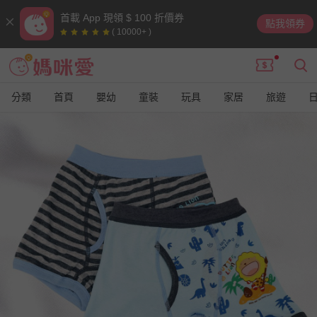
首載 App 現領 $ 100 折價券
點我領券
( 10000+ )
分類
首頁
嬰幼
童裝
玩具
家居
旅遊