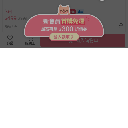
咖 (FREE)
包-300ml
5折
破盤
499
98
$
$
999
$
$
240
已售出 4575
追蹤
最新上架
加入購物車
追蹤
購物車
搶購一空
搶購一空
GIAT - 禦寒暖刷毛防風萬用機
GIAT - 禦寒暖刷毛防風萬用機
能裙/機車裙-後黏方格款-太空
能裙/機車裙-後黏方格款-星霧
灰 (FREE)
藍 (FREE)
5折
5折
499
499
$
$
999
$
$
999