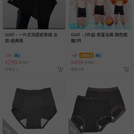
GIAT - 一片式涼感遮罩裙-女
GIAT - 2件組-男童泳褲-顏色隨
款-經典黑
機2件
5折
5折
即將售完
299
499
$
$
599
$
$
998
已售出 1
最新上架
搶購一空
搶購一空