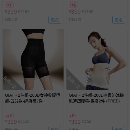
33折
33折
399
399
$
$
1198
$
$
1198
追蹤
追蹤
最新上架
最新上架
搶購一空
搶購一空
GIAT - 2件組-280D女神收腹塑
GIAT - 2件組-200D冷泉沁涼機
褲-五分款-經典黑2件
能薄塑腰帶-裸膚2件 (FREE)
33折
5折
399
399
$
$
1198
$
$
798