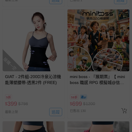
追蹤
追蹤
最新上架
已售出 1
搶購一空
GIAT - 2件組-200D冷泉沁涼機
mini boss - 『展期票』【 mini
能薄塑腰帶-透黑2件 (FREE)
boss 職感 RPG 模擬城@信義
A11 】2026/7/10-8/30 (電子票
券，於展期現場憑訂單編號兌
5折
58折
換，依現場梯次安排入場，逾
399
699
$
$
798
$
$
1200
期作廢) (兒童票(2歲以上)贈一
已售出 130
追蹤
名陪伴成人)
最新上架