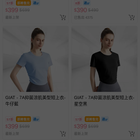
8/30 (電子票券，於展期現場憑
57折
即將售完
8折
訂單編號兌換，逾期作廢) (大
399
390
$
$
699
$
$
490
人小孩均一價(3歲以上需購票))
最新上架
已售出 4375
GIAT - 7A抑菌涼肌美型短上衣-
GIAT - 7A抑菌涼肌美型短上衣-
牛仔藍
星空黑
57折
即將售完
57折
即將售完
399
399
$
$
699
$
$
699
最新上架
最新上架