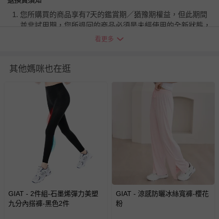
退換貨須知
您所購買的商品享有7天的鑑賞期／猶豫期權益，但此期間
並非試用期，您所退回的商品必須是未經使用的全新狀態，
包含完整包裝、配件、說明文件及贈品等。
看更多
如需退換貨，請於收到商品7天（含例假日內提出），如為
其他媽咪也在逛
瑕疵退換貨所產生的運費，將由媽咪愛負責處理，若非瑕疵
退貨，您可至『查詢訂單』>『已出貨』中查詢該筆訂單，
並點選『我要退貨』即可進行申請。若有相關退貨問題，請
至媽咪愛
LINE@客服ID: @mamilove
我們將依序為您處理
與服務，謝謝。
針對滿件折/滿額贈…等活動，如因部份退貨，而該訂單保
留商品未達活動門檻，將以原價計算，活動贈品亦需一併退
回。
部分商品依據消費者保護法的規定，不適用七天鑑賞期/猶
GIAT - 2件組-石墨烯彈力美塑
GIAT - 涼感防曬冰絲寬褲-櫻花
豫期範圍：
九分內搭褲-黑色2件
粉
易於腐敗、保存期限較短或解約時即將逾期（例如生鮮
商品、食品等）。