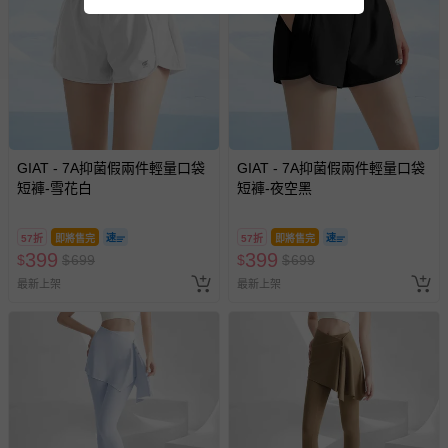
商品如因「價格、組合」等錯誤原因，導致無法安排出貨，
會主動以簡訊及mail通知訂單取消事宜，並將提供適當補
償。
GIAT - 7A抑菌假兩件輕量口袋
GIAT - 7A抑菌假兩件輕量口袋
短褲-雪花白
短褲-夜空黑
57折
即將售完
57折
即將售完
399
399
$
$
699
$
$
699
最新上架
最新上架