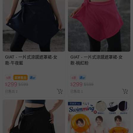
GIAT - 一片式涼感遮罩裙-女
GIAT - 一片式涼感遮罩裙-女
款-午夜藍
款-桃紅粉
5折
即將售完
5折
299
299
$
$
599
$
$
599
已售出 2
已售出 1