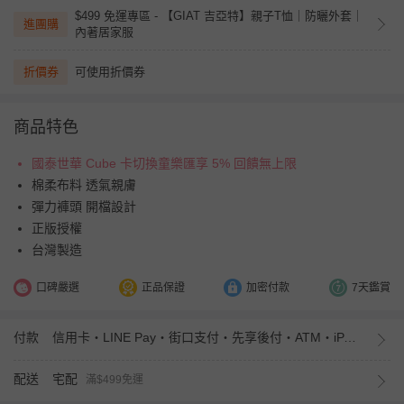
$499 免運專區 - 【GIAT 吉亞特】親子T恤｜防曬外套｜
進團購
內著居家服
折價券
可使用折價券
商品特色
國泰世華 Cube 卡切換童樂匯享 5% 回饋無上限
棉柔布料 透氣親膚
彈力褲頭 開檔設計
正版授權
台灣製造
口碑嚴選
正品保證
加密付款
7天鑑賞
付款
信用卡・LINE Pay・街口支付・先享後付・ATM・iPASS MONEY
配送
宅配
滿$499免運