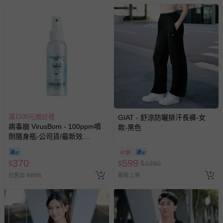
滿1500元贈好禮
GIAT - 舒涼防曬排汗長褲-女
病毒崩 VirusBom - 100ppm噴
款-黑色
劑隨身瓶-公司貨/最新效
期-100ml
47折
370
599
$
$
$
1280
已售出 98985
最新上架