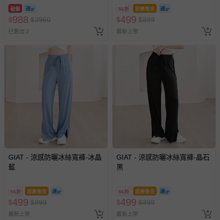
破盤
56折
即將售完
客製化商品（例如客製生日書、姓名貼等）。
988
499
$
$
3960
$
$
899
報紙、期刊或雜誌（惟書籍如經拆封、使用，則酌收整
已售出 2
最新上架
新費用）。
經消費者拆封之影音商品或電腦軟體（例如 DVD、CD
等）。
非以有形媒介提供之數位內容或一經提供即為完成之線
上服務，經消費者事先同意始提供（例如線上課程、遊
戲或活動點數等）。
已拆封之以下類型商品：
-個人衛生用品（例如尿布、貼身衣物、泳裝、襪子、地
墊、寢具類等）。
-新生兒親膚衣物（嬰幼兒包巾與背巾、包屁衣、學習
GIAT - 涼感防曬冰絲寬褲-冰晶
GIAT - 涼感防曬冰絲寬褲-晶石
褲、紗布衣等）。
藍
黑
-接觸性孕哺產品（奶嘴、奶瓶、擠乳器、哺乳衣、托腹
帶束縛衣、餐搖椅等）。
-其他原廠盒裝商品封口處已貼上「不可拆封」，或具警
56折
即將售完
56折
即將售完
499
499
$
$
示字句等說明貼紙、封條者。
899
$
$
899
最新上架
最新上架
國際航空、客運、訂房等服務。