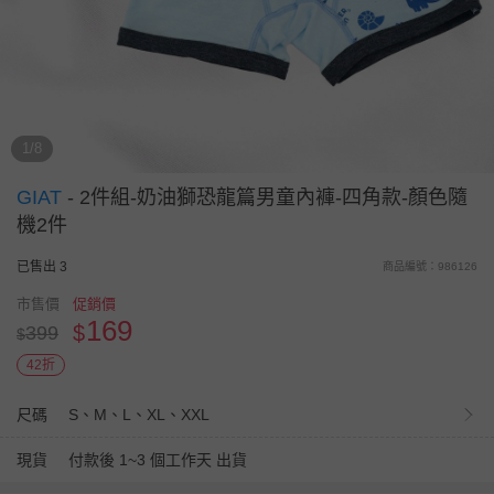
1/8
GIAT
-
2件組-奶油獅恐龍篇男童內褲-四角款-顏色隨
機2件
已售出 3
商品編號：986126
市售價
促銷價
169
$
399
$
42折
尺碼
S、M、L、XL、XXL
現貨
付款後 1~3 個工作天 出貨