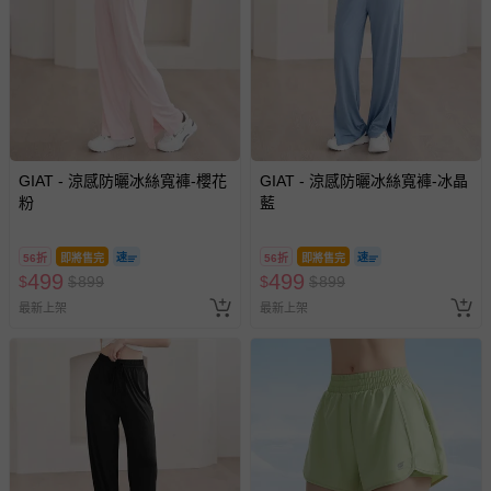
至媽咪愛
LINE@客服ID: @mamilove
我們將依序為您處理
與服務，謝謝。
針對滿件折/滿額贈…等活動，如因部份退貨，而該訂單保
留商品未達活動門檻，將以原價計算，活動贈品亦需一併退
回。
GIAT - 涼感防曬冰絲寬褲-櫻花
GIAT - 涼感防曬冰絲寬褲-冰晶
部分商品依據消費者保護法的規定，不適用七天鑑賞期/猶
粉
藍
豫期範圍：
易於腐敗、保存期限較短或解約時即將逾期（例如生鮮
商品、食品等）。
56折
即將售完
56折
即將售完
499
499
$
$
899
$
$
899
客製化商品（例如客製生日書、姓名貼等）。
最新上架
最新上架
報紙、期刊或雜誌（惟書籍如經拆封、使用，則酌收整
新費用）。
經消費者拆封之影音商品或電腦軟體（例如 DVD、CD
等）。
非以有形媒介提供之數位內容或一經提供即為完成之線
上服務，經消費者事先同意始提供（例如線上課程、遊
戲或活動點數等）。