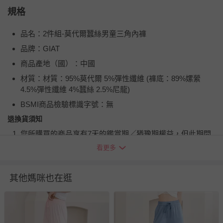
規格
品名：2件組-莫代爾蠶絲男童三角內褲
品牌：GIAT
商品產地（國）：中國
材質：材質：95%莫代爾 5%彈性纖維 (褲底：89%嫘縈
4.5%彈性纖維 4%蠶絲 2.5%尼龍)
BSMI商品檢驗標識字號：無
退換貨須知
您所購買的商品享有7天的鑑賞期／猶豫期權益，但此期間
並非試用期，您所退回的商品必須是未經使用的全新狀態，
看更多
包含完整包裝、配件、說明文件及贈品等。
其他媽咪也在逛
如需退換貨，請於收到商品7天（含例假日內提出），如為
瑕疵退換貨所產生的運費，將由媽咪愛負責處理，若非瑕疵
退貨，您可至『查詢訂單』>『已出貨』中查詢該筆訂單，
並點選『我要退貨』即可進行申請。若有相關退貨問題，請