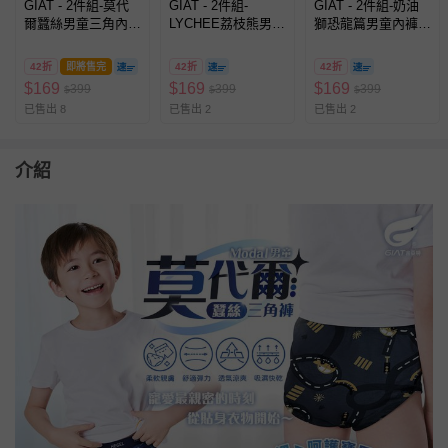
GIAT - 2件組-莫代
GIAT - 2件組-
GIAT - 2件組-奶油
爾蠶絲男童三角內
LYCHEE荔枝熊男童
獅恐龍篇男童內褲-
褲-工地小熊款-顏色
內褲-三角款-顏色隨
三角款-顏色隨機2件
隨機2件
機2件
42折
即將售完
42折
42折
$
169
$
169
$
169
399
399
399
$
$
$
已售出 8
已售出 2
已售出 2
介紹