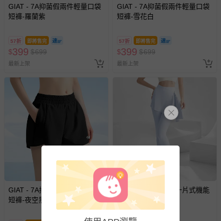
GIAT - 7A抑菌假兩件輕量口袋
GIAT - 7A抑菌假兩件輕量口袋
商品實際的配達日期，可於訂單個人資料內的查詢訂單內，
短褲-羅蘭紫
短褲-雪花白
已出貨通知之訊息為主。
如您收到商品，請依正常流程檢查是否完好，若商品遇瑕疵
57折
即將售完
57折
即將售完
情形，您可申請更換新品或退貨，請見：
退貨的辦理流程
。
399
399
$
$
699
$
$
699
若您對於會員帳號、商品訂購與資訊、購物流程、付款方
最新上架
最新上架
式、折價券與購物金的使用、退貨及商品運送方式等有疑
問，你可詳見：
媽咪愛客服中心
。
預購商品：預購為海外同步代購，遇缺貨即會通知媽咪並協
助取消退款事宜。
商品如因「價格、組合」等錯誤原因，導致無法安排出貨，
會主動以簡訊及mail通知訂單取消事宜，並將提供適當補
償。
GIAT - 7A抑菌假兩件輕量口袋
GIAT - 7A抑菌兩穿一片式機能
短褲-夜空黑
褲裙-水晶藍