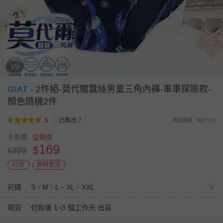
1/8
GIAT
-
2件組-莫代爾蠶絲男童三角內褲-車車探險款-
顏色隨機2件
5
已售出 7
商品編號：985574
市售價
促銷價
169
$
399
$
42折
即將售完
尺碼
S、M、L、XL、XXL
現貨
付款後 1~3 個工作天 出貨