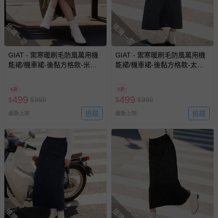
搶購一空
搶購一空
GIAT - 禦寒暖刷毛防風萬用機
GIAT - 禦寒暖刷毛防風萬用機
能裙/機車裙-後黏方格款-米茶
能裙/機車裙-後黏方格款-太空
咖 (FREE)
灰 (FREE)
5折
5折
499
499
$
$
999
$
$
999
追蹤
追蹤
最新上架
最新上架