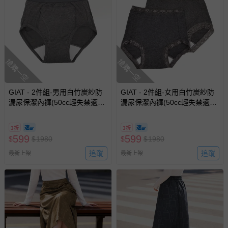
搶購一空
搶購一空
GIAT - 2件組-男用白竹炭紗防
GIAT - 2件組-女用白竹炭紗防
漏尿保潔內褲(50cc輕失禁適
漏尿保潔內褲(50cc輕失禁適
用)-深灰2件
用)-褲腳蕾絲/隨機出貨-深灰2
件
3折
3折
599
599
$
$
1980
$
$
1980
追蹤
追蹤
最新上架
最新上架