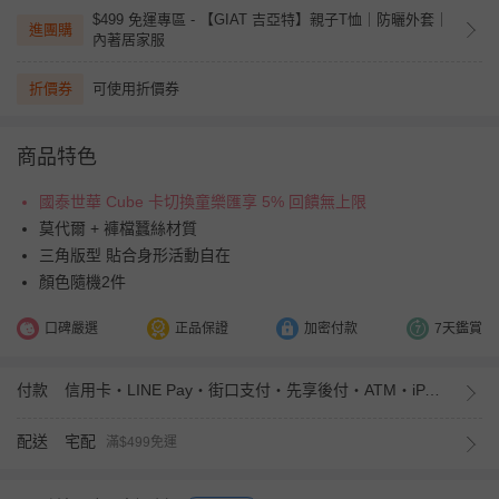
$499 免運專區 - 【GIAT 吉亞特】親子T恤｜防曬外套｜
進團購
內著居家服
折價券
可使用折價券
商品特色
國泰世華 Cube 卡切換童樂匯享 5% 回饋無上限
莫代爾 + 褲檔蠶絲材質
三角版型 貼合身形活動自在
顏色隨機2件
口碑嚴選
正品保證
加密付款
7天鑑賞
付款
信用卡・LINE Pay・街口支付・先享後付・ATM・iPASS MONEY
配送
宅配
滿$499免運