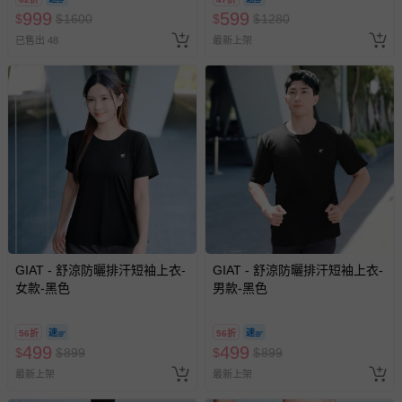
2026/10/16 正券逾期視同現金
999
599
$
$
1600
$
$
1280
券使用
已售出 48
最新上架
GIAT - 舒涼防曬排汗短袖上衣-
GIAT - 舒涼防曬排汗短袖上衣-
女款-黑色
男款-黑色
56折
56折
499
499
$
$
899
$
$
899
最新上架
最新上架