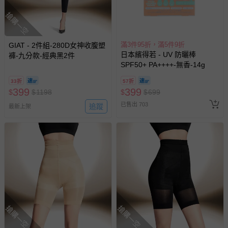
搶購一空
滿3件95折，滿5件9折
GIAT - 2件組-280D女神收腹塑
日本繽得若 - UV 防曬棒
褲-九分款-經典黑2件
SPF50+ PA++++-無香-14g
33折
57折
399
399
$
$
1198
$
$
699
已售出 703
追蹤
最新上架
搶購一空
搶購一空