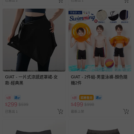
已售出 2
已售出 1
GIAT - 一片式涼感遮罩裙-女
GIAT - 2件組-男童泳褲-顏色隨
款-經典黑
機2件
5折
5折
即將售完
299
499
$
$
599
$
$
998
已售出 1
最新上架