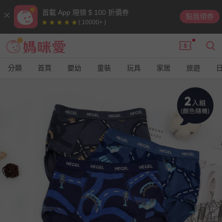
首載 App 現領 $ 100 折價券
點我領券
( 10000+ )
分類
首頁
嬰幼
童裝
玩具
家居
旅遊