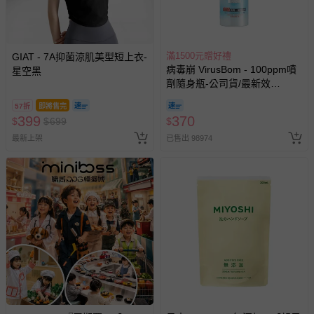
滿1500元贈好禮
GIAT - 7A抑菌涼肌美型短上衣-
病毒崩 VirusBom - 100ppm噴
星空黑
劑隨身瓶-公司貨/最新效
期-100ml
57折
即將售完
399
370
$
$
699
$
最新上架
已售出 98974