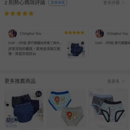
2 則熱心媽咪評論
更多評價
真實承諾
Chinghui You
Chinghui You
GIAT - 2件組-莫代爾蠶絲男童三角內褲-
GIAT - 2件組-莫代爾
車車探險款-顏色隨機2件
工地小熊款-顏色隨機2件
非常涼快的觸感，質地很滑順又輕
薄，質感非常好👍
更多推薦商品
看更多