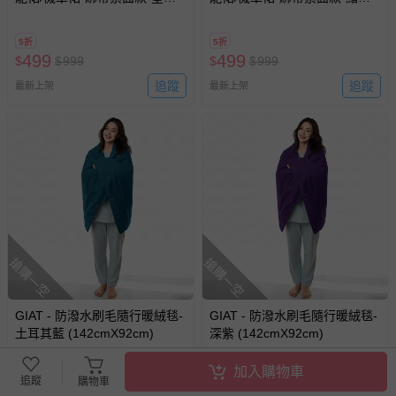
藍 (FREE)
黑 (FREE)
5折
5折
499
499
$
$
999
$
$
999
追蹤
追蹤
最新上架
最新上架
搶購一空
搶購一空
GIAT - 防潑水刷毛隨行暖絨毯-
GIAT - 防潑水刷毛隨行暖絨毯-
土耳其藍 (142cmX92cm)
深紫 (142cmX92cm)
加入購物車
5折
5折
追蹤
購物車