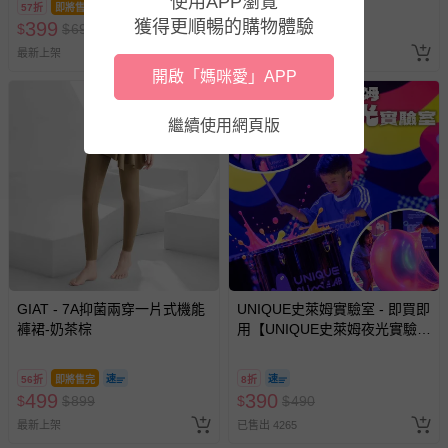
使用APP瀏覽
57折
即將售完
56折
即將售完
獲得更順暢的購物體驗
399
499
$
$
699
$
$
899
最新上架
已售出 1
開啟「媽咪愛」APP
繼續使用網頁版
GIAT - 7A抑菌兩穿一片式機能
UNIQUE史萊姆實驗室 - 即買即
褲裙-奶茶棕
用【UNIQUE史萊姆夜光實驗室
@ 台北科教館 】2026/6/11-
8/30 (電子票券，於展期現場憑
56折
即將售完
8折
訂單編號兌換，逾期作廢) (大
499
390
$
$
899
$
$
490
人小孩均一價(3歲以上需購票))
最新上架
已售出 4265