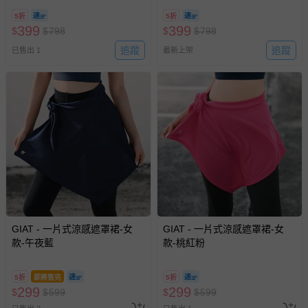
5折
5折
399
399
$
$
798
$
$
798
追蹤
追蹤
已售出 1
最新上架
GIAT - 一片式涼感遮罩裙-女
GIAT - 一片式涼感遮罩裙-女
款-午夜藍
款-桃紅粉
5折
即將售完
5折
299
299
$
$
599
$
$
599