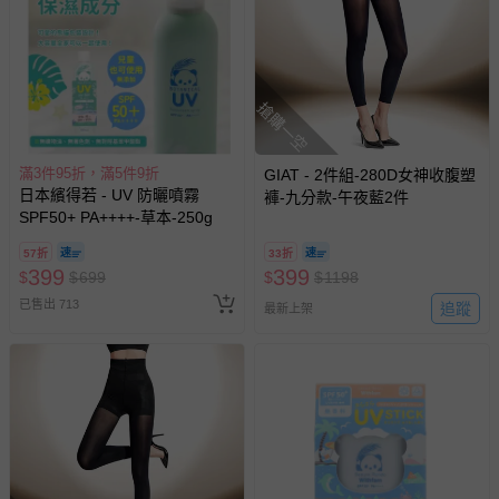
搶購一空
滿3件95折，滿5件9折
GIAT - 2件組-280D女神收腹塑
日本繽得若 - UV 防曬噴霧
褲-九分款-午夜藍2件
SPF50+ PA++++-草本-250g
57折
33折
399
399
$
$
699
$
$
1198
已售出 713
追蹤
最新上架