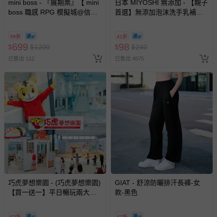
mini boss - 『展期票』【 mini
日本 MIYOSHI 無添加 - 【親子
boss 職感 RPG 模擬城@信義
首選】無添加泡沫洗手乳補充
A11 】2026/7/10-8/30 (電子票
包-300ml
券，於展期現場憑訂單編號兌
58折
41折
換，依現場梯次安排入場，逾
699
98
$
$
1200
$
$
240
期作廢) (兒童票(2歲以上)贈一
已售出 112
已售出 4575
名陪伴成人)
巧虎夢想樂園 - (巧虎夢想樂園)
GIAT - 舒涼防曬排汗長褲-女
【買一送一】平日暢玩兩大一
款-黑色
小套票 (正券為電子票券現場兌
換，贈送券現場領取)-效期至
62折
47折