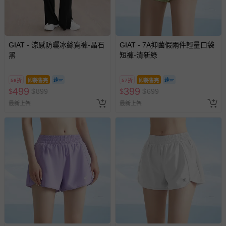
已拆封之以下類型商品：
-個人衛生用品（例如尿布、貼身衣物、泳裝、襪子、地
墊、寢具類等）。
GIAT - 涼感防曬冰絲寬褲-晶石
GIAT - 7A抑菌假兩件輕量口袋
-新生兒親膚衣物（嬰幼兒包巾與背巾、包屁衣、學習
黑
短褲-清新綠
褲、紗布衣等）。
-接觸性孕哺產品（奶嘴、奶瓶、擠乳器、哺乳衣、托腹
帶束縛衣、餐搖椅等）。
56折
即將售完
57折
即將售完
499
399
$
$
-其他原廠盒裝商品封口處已貼上「不可拆封」，或具警
899
$
$
699
示字句等說明貼紙、封條者。
最新上架
最新上架
國際航空、客運、訂房等服務。
相關的退換貨辦理流程，可詳見：
退換貨 & 退款問題
其他常見問題：
運送服務：目前提供的運送僅限台灣本島。如您位於離島地
區，可能會無法配送，或須依據商品需加收離島運費。廠商
亦保留出貨與否的權利。離島、偏遠地區、樓層親送等加價
費用，可能會另需加收。