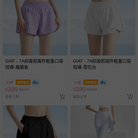
其他常見問題：
運送服務：目前提供的運送僅限台灣本島。如您位於離島地
區，可能會無法配送，或須依據商品需加收離島運費。廠商
亦保留出貨與否的權利。離島、偏遠地區、樓層親送等加價
費用，可能會另需加收。
商品實際的配達日期，可於訂單個人資料內的查詢訂單內，
已出貨通知之訊息為主。
GIAT - 7A抑菌假兩件輕量口袋
GIAT - 7A抑菌假兩件輕量口袋
如您收到商品，請依正常流程檢查是否完好，若商品遇瑕疵
短褲-羅蘭紫
短褲-雪花白
情形，您可申請更換新品或退貨，請見：
退貨的辦理流程
。
若您對於會員帳號、商品訂購與資訊、購物流程、付款方
57折
即將售完
57折
即將售完
式、折價券與購物金的使用、退貨及商品運送方式等有疑
399
399
$
$
699
$
$
699
問，你可詳見：
媽咪愛客服中心
。
最新上架
最新上架
預購商品：預購為海外同步代購，遇缺貨即會通知媽咪並協
助取消退款事宜。
商品如因「價格、組合」等錯誤原因，導致無法安排出貨，
會主動以簡訊及mail通知訂單取消事宜，並將提供適當補
償。