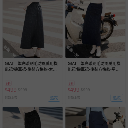
搶購一空
搶購一空
GIAT - 禦寒暖刷毛防風萬用機
GIAT - 禦寒暖刷毛防風萬用機
能裙/機車裙-後黏方格款-太空
能裙/機車裙-後黏方格款-星霧
灰 (FREE)
藍 (FREE)
5折
5折
499
499
$
$
999
$
$
999
追蹤
追蹤
最新上架
最新上架