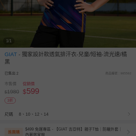
1/1
GIAT
-
獨家設計款透氣排汗衣-兒童/短袖-流光速/橘
黑
已售出 2
商品編號：985562
市售價
促銷價
599
$
1980
$
3折
尺碼
8、10、12、14
$499 免運專區 - 【GIAT 吉亞特】親子T恤｜防曬外套｜
進團購
內著居家服