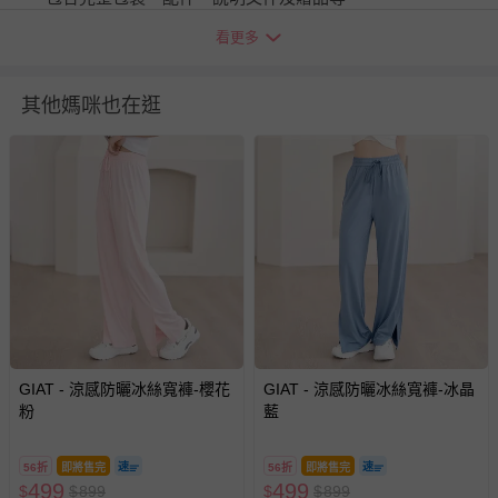
看更多
如需退換貨，請於收到商品7天（含例假日內提出），如為
瑕疵退換貨所產生的運費，將由媽咪愛負責處理，若非瑕疵
退貨，您可至『查詢訂單』>『已出貨』中查詢該筆訂單，
其他媽咪也在逛
並點選『我要退貨』即可進行申請。若有相關退貨問題，請
至媽咪愛
LINE@客服ID: @mamilove
我們將依序為您處理
與服務，謝謝。
針對滿件折/滿額贈…等活動，如因部份退貨，而該訂單保
留商品未達活動門檻，將以原價計算，活動贈品亦需一併退
回。
部分商品依據消費者保護法的規定，不適用七天鑑賞期/猶
豫期範圍：
易於腐敗、保存期限較短或解約時即將逾期（例如生鮮
GIAT - 涼感防曬冰絲寬褲-櫻花
GIAT - 涼感防曬冰絲寬褲-冰晶
粉
商品、食品等）。
藍
客製化商品（例如客製生日書、姓名貼等）。
56折
即將售完
56折
即將售完
報紙、期刊或雜誌（惟書籍如經拆封、使用，則酌收整
499
499
$
$
899
$
$
899