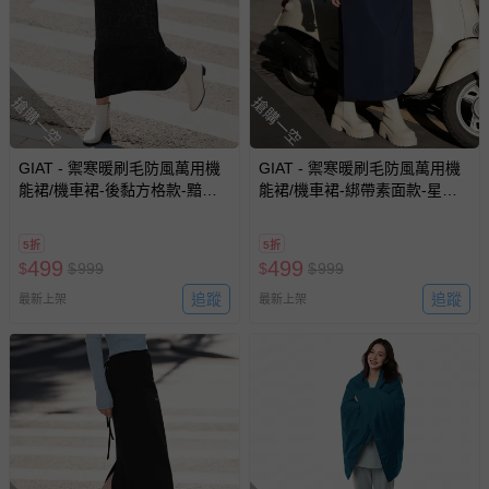
搶購一空
搶購一空
GIAT - 禦寒暖刷毛防風萬用機
GIAT - 禦寒暖刷毛防風萬用機
能裙/機車裙-後黏方格款-黯夜
能裙/機車裙-綁帶素面款-星霧
黑 (FREE)
藍 (FREE)
5折
5折
499
499
$
$
999
$
$
999
追蹤
追蹤
最新上架
最新上架