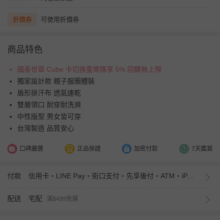
折價券
可使用折價券
商品特色
國泰世華 Cube 卡切換童樂匯享 5% 回饋無上限
獨家設計款 親子服團體裝
盾形排汗布 透氣速乾
雙層領口 耐穿耐洗滌
中性版型 男女皆可穿
台灣製造 品質安心
口碑嚴選
正品保證
加密付款
7天鑑賞
付款
信用卡・LINE Pay・街口支付・先享後付・ATM・iPASS MONEY
配送
宅配
滿$499免運