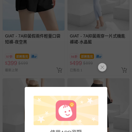
GIAT - 7A抑菌假兩件輕量口袋
GIAT - 7A抑菌兩穿一片式機能
短褲-夜空黑
褲裙-水晶藍
57折
即將售完
56折
即將售完
399
499
$
$
699
$
$
899
最新上架
已售出 1