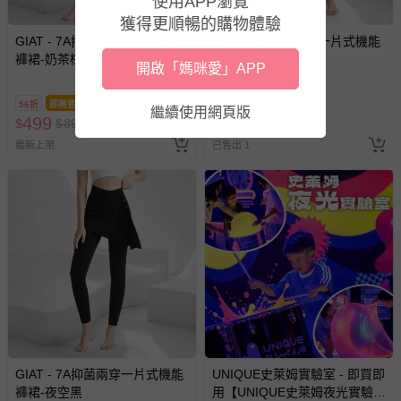
使用APP瀏覽
獲得更順暢的購物體驗
GIAT - 7A抑菌兩穿一片式機能
GIAT - 7A抑菌兩穿一片式機能
褲裙-奶茶棕
褲裙-岩石灰
開啟「媽咪愛」APP
56折
即將售完
56折
即將售完
繼續使用網頁版
499
499
$
$
899
$
$
899
最新上架
已售出 1
GIAT - 7A抑菌兩穿一片式機能
UNIQUE史萊姆實驗室 - 即買即
褲裙-夜空黑
用【UNIQUE史萊姆夜光實驗室