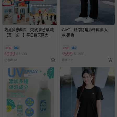
巧虎夢想樂園 - (巧虎夢想樂園)
GIAT - 舒涼防曬排汗長褲-女
【買一送一】平日暢玩兩大一
款-黑色
小套票 (正券為電子票券現場兌
換，贈送券現場領取)-效期至
62折
47折
2026/10/16 正券逾期視同現金
999
599
$
$
1600
$
$
1280
券使用
已售出 48
最新上架