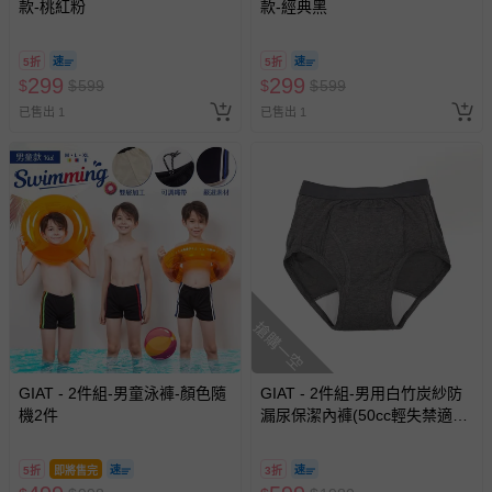
款-桃紅粉
款-經典黑
5折
5折
299
299
$
$
599
$
$
599
已售出 1
已售出 1
搶購一空
GIAT - 2件組-男童泳褲-顏色隨
GIAT - 2件組-男用白竹炭紗防
機2件
漏尿保潔內褲(50cc輕失禁適
用)-深灰2件
5折
即將售完
3折