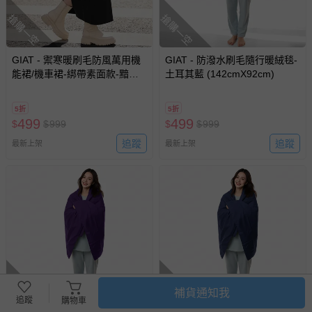
搶購一空
搶購一空
GIAT - 禦寒暖刷毛防風萬用機
GIAT - 防潑水刷毛隨行暖絨毯-
能裙/機車裙-綁帶素面款-黯夜
土耳其藍 (142cmX92cm)
黑 (FREE)
5折
5折
499
499
$
$
999
$
$
999
追蹤
追蹤
最新上架
最新上架
搶購一空
搶購一空
補貨通知我
追蹤
購物車