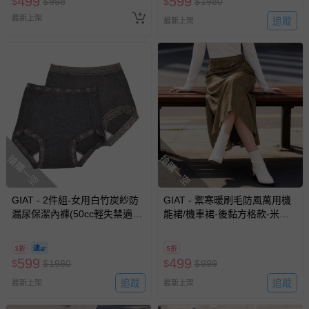
499
599
$
$
998
$
$
1980
最新上架
追蹤
最新上架
搶購一空
搶購一空
GIAT - 2件組-女用白竹炭紗防
GIAT - 禦寒暖刷毛防風萬用機
漏尿保潔內褲(50cc輕失禁適
能裙/機車裙-後黏方格款-米茶
用)-褲腳蕾絲/隨機出貨-深灰2
咖 (FREE)
件
3折
5折
599
499
$
$
1980
$
$
999
追蹤
追蹤
最新上架
最新上架