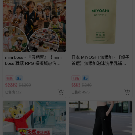
mini boss - 『展期票』【 mini
日本 MIYOSHI 無添加 - 【親子
boss 職感 RPG 模擬城@信義
首選】無添加泡沫洗手乳補充
A11 】2026/7/10-8/30 (電子票
包-300ml
券，於展期現場憑訂單編號兌
58折
41折
換，依現場梯次安排入場，逾
699
98
$
$
1200
$
$
240
期作廢) (兒童票(2歲以上)贈一
已售出 112
已售出 4575
名陪伴成人)