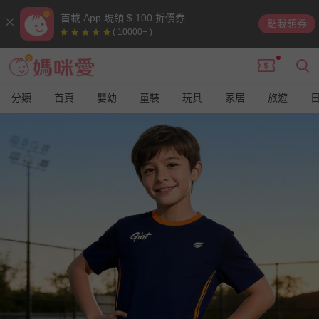
首載 App 現領 $ 100 折價券
點我領券
( 10000+ )
分類
首頁
嬰幼
童裝
玩具
家居
旅遊