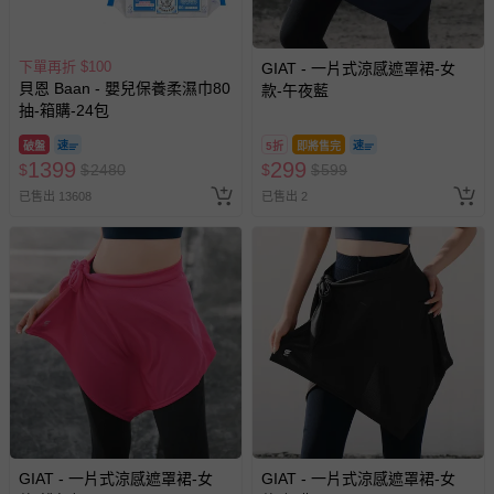
下單再折 $100
GIAT - 一片式涼感遮罩裙-女
貝恩 Baan - 嬰兒保養柔濕巾80
款-午夜藍
抽-箱購-24包
破盤
5折
即將售完
1399
299
$
$
2480
$
$
599
已售出 13608
已售出 2
GIAT - 一片式涼感遮罩裙-女
GIAT - 一片式涼感遮罩裙-女