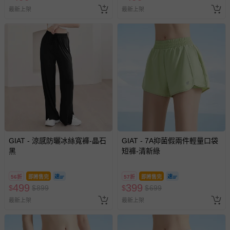
新費用）。
最新上架
最新上架
經消費者拆封之影音商品或電腦軟體（例如 DVD、CD
等）。
非以有形媒介提供之數位內容或一經提供即為完成之線
上服務，經消費者事先同意始提供（例如線上課程、遊
戲或活動點數等）。
已拆封之以下類型商品：
-個人衛生用品（例如尿布、貼身衣物、泳裝、襪子、地
墊、寢具類等）。
-新生兒親膚衣物（嬰幼兒包巾與背巾、包屁衣、學習
褲、紗布衣等）。
-接觸性孕哺產品（奶嘴、奶瓶、擠乳器、哺乳衣、托腹
GIAT - 涼感防曬冰絲寬褲-晶石
GIAT - 7A抑菌假兩件輕量口袋
帶束縛衣、餐搖椅等）。
黑
短褲-清新綠
-其他原廠盒裝商品封口處已貼上「不可拆封」，或具警
示字句等說明貼紙、封條者。
56折
即將售完
57折
即將售完
499
399
$
$
國際航空、客運、訂房等服務。
899
$
$
699
最新上架
最新上架
相關的退換貨辦理流程，可詳見：
退換貨 & 退款問題