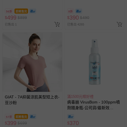
@ 台北科教館 】2026/6/11-
8/30 (電子票券，於展期現場憑
56折
即將售完
8折
訂單編號兌換，逾期作廢) (大
499
390
$
$
899
$
$
490
人小孩均一價(3歲以上需購票))
已售出 1
已售出 4265
滿1500元贈好禮
GIAT - 7A抑菌涼肌美型短上衣-
病毒崩 VirusBom - 100ppm噴
豆沙粉
劑隨身瓶-公司貨/最新效
期-100ml
57折
即將售完
399
370
$
$
699
$