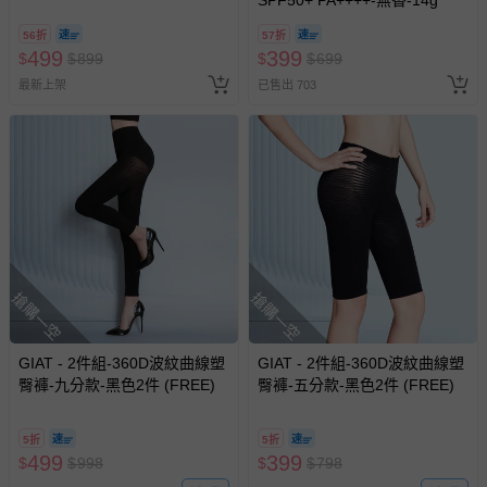
SPF50+ PA++++-無香-14g
56折
57折
499
399
$
$
899
$
$
699
最新上架
已售出 703
搶購一空
搶購一空
GIAT - 2件組-360D波紋曲線塑
GIAT - 2件組-360D波紋曲線塑
臀褲-九分款-黑色2件 (FREE)
臀褲-五分款-黑色2件 (FREE)
5折
5折
499
399
$
$
998
$
$
798