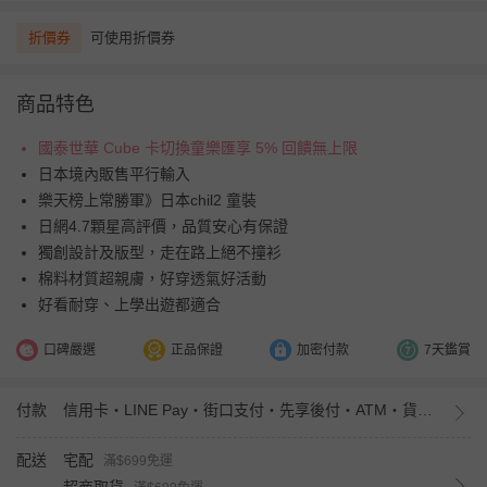
折價券
可使用折價券
商品特色
國泰世華 Cube 卡切換童樂匯享 5% 回饋無上限
日本境內販售平行輸入
樂天榜上常勝軍》日本chil2 童裝
日網4.7顆星高評價，品質安心有保證
獨創設計及版型，走在路上絕不撞衫
棉料材質超親膚，好穿透氣好活動
好看耐穿、上學出遊都適合
口碑嚴選
正品保證
加密付款
7天鑑賞
付款
信用卡・LINE Pay・街口支付・先享後付・ATM・貨到付款・iPASS MONEY
配送
宅配
滿$699免運