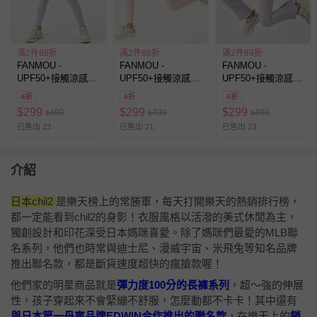
滿2件89折
滿2件89折
滿2件89折
FANMOU -
FANMOU -
FANMOU -
UPF50+接觸涼感內
UPF50+接觸涼感內
UPF50+接觸涼感內
搭褲裙-紫色
搭褲裙-粉色
搭喇叭褲裙-紫色
6折
6折
6折
$
299
$
299
$
299
499
499
499
$
$
$
已售出 23
已售出 21
已售出 23
介紹
日本chil2
是樂天榜上的常勝軍，每天打開樂天的熱銷排行榜，
都一定能看到chil2的身影！衣服風格以活潑的美式休閒為主，
獨創設計和印花深受日本媽咪喜愛。除了媽咪們最愛的MLB聯
名系列，他們也時常與迪士尼、漫威宇宙、米飛兔等知名品牌
推出聯名款，都是斷貨速度超快的瘋搶款喔！
他們家的明星商品就是
彈力度100分的長褲系列
，超～強的伸展
性，孩子穿起來不會緊繃不舒服，怎麼動都不卡卡！其中還有
與日本第一丹寧品牌EDWIN合作推出的聯名款
，在樂天上的
銷