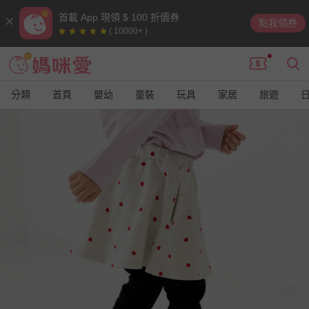
首載 App 現領 $ 100 折價券
點我領券
( 10000+ )
分類
首頁
嬰幼
童裝
玩具
家居
旅遊