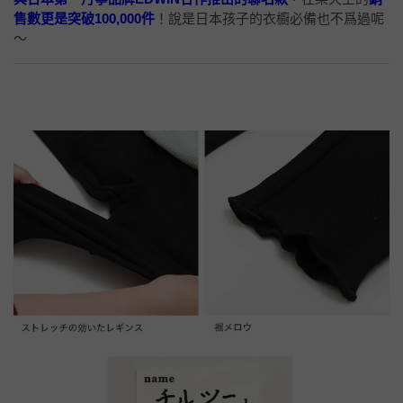
售數更是突破100,000件
！說是日本孩子的衣櫥必備也不爲過呢
～