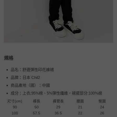
規格
品名：舒適彈性印花褲裙
品牌：日本 Chil2
商品產地（國）：中國
成分：上衣:95%棉、5%彈性纖維，裙擺部分:100%棉
尺寸(cm)
褲長
褲管長
腰圍
臀圍
90
50
29
21
24
100
57.5
36.5
22
26