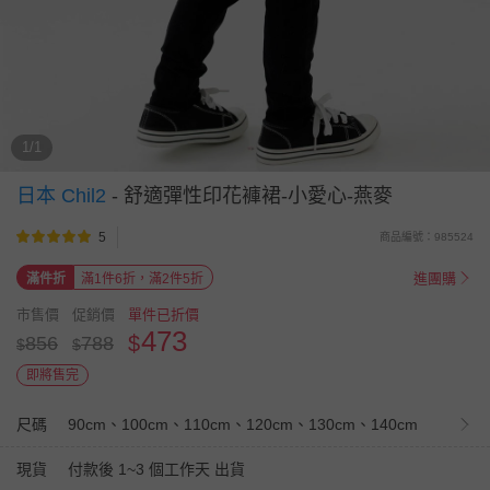
1/1
日本 Chil2
-
舒適彈性印花褲裙-小愛心-燕麥
5
商品編號：985524
進團購
滿件折
滿1件6折，滿2件5折
市售價
促銷價
單件已折價
473
$
856
788
$
$
即將售完
尺碼
90cm、100cm、110cm、120cm、130cm、140cm
現貨
付款後 1~3 個工作天 出貨