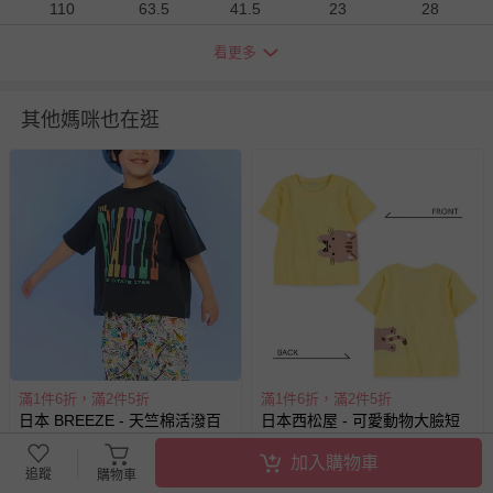
110
63.5
41.5
23
28
120
69.5
46.5
24
30
看更多
130
75.5
51.5
25
32
140
82
57
26.5
34
衣物洗滌、注意事項
其他媽咪也在逛
尺寸表單位皆為公分
(cm)
，會因布料彈性、水洗處理、測量
起訖點等因素，與實際商品尺寸略有誤差
深淺色請分開洗滌，以避免造成互相移染。請使用中性洗
劑；浸泡時間不宜過長
請勿使用漂白劑、螢光增白劑及衣物柔軟劑，以免破壞布料
針織、刺繡、立體造型等類服飾，建議套入洗衣袋再清潔
過分烘乾會導致衣物收縮，破壞織物纖維，不建議使用烘衣
機
每件商品在拍攝時力求忠實呈現，但因為每台電腦、手機或
滿1件6折，滿2件5折
滿1件6折，滿2件5折
平板會因為螢幕亮度及解析度不同，與實際成品還是會有些
日本 BREEZE - 天竺棉活潑百
日本西松屋 - 可愛動物大臉短
差異
搭短袖上衣-彩色英文字-炭灰
袖上衣-貓咪-黃
加入購物車
預購為海外同步代購，遇缺貨即會通知媽咪並協助取消退款
追蹤
購物車
即將售完
即將售完