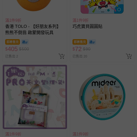
滿1件9折
滿1件9折
香港 TOLO - 【好朋友系列】
巧虎寶貝圓圓貼
熊熊不倒翁 啟蒙開發玩具
即將售完
即將售完
405
72
$
$
500
$
$
90
已售出 2
已售出 20
滿1件9折
滿1件9折