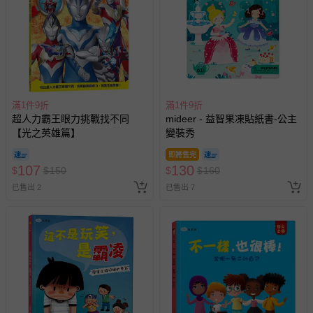
滿1件9折
滿1件9折
超人力霸王眼力挑戰找不同
mideer - 益智果凍貼紙書-公主
【光之英雄篇】
變裝秀
即將售完
107
130
$
$
150
$
$
160
已售出 2
已售出 7