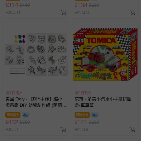
314
134
$
$
449
$
$
180
已售出 16
已售出 11
滿1件9折
滿1件9折
美國 Ooly - 【DIY手作】縮小
京甫 - 多美小汽車小手拼拼圖
燈吊飾 DIY 幼兒創作組 (萌萌好
盒-車車篇
朋友)
即將售完
即將售完
432
141
$
$
550
$
$
189
已售出 1
已售出 9