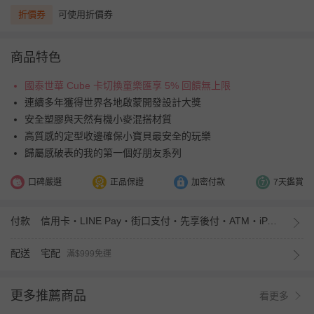
折價券
可使用折價券
商品特色
國泰世華 Cube 卡切換童樂匯享 5% 回饋無上限
連續多年獲得世界各地啟蒙開發設計大獎
安全塑膠與天然有機小麥混搭材質
高質感的定型收邊確保小寶貝最安全的玩樂
歸屬感破表的我的第一個好朋友系列
口碑嚴選
正品保證
加密付款
7天鑑賞
付款
信用卡・LINE Pay・街口支付・先享後付・ATM・iPASS MONEY
配送
宅配
滿$999免運
更多推薦商品
看更多