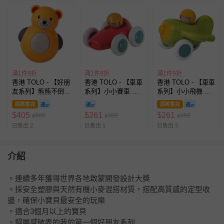
滿1件9折
滿1件9折
滿1件9折
香港 TOLO - 【好朋
香港 TOLO - 【車車
香港 TOLO - 【車車
友系列】熊熊不倒翁
系列】小小賽車 啟
系列】小小飛機 啟
啟蒙開發玩具
蒙開發玩具
蒙開發玩具
即將售完
即將售完
$
405
$
261
$
261
500
350
350
$
$
$
已售出 2
已售出 1
已售出 3
介紹
。連續多年獲得世界各地啟蒙開發設計大獎
。採安全塑膠與天然有機小麥混搭材質，搭配高質感的定型收
邊，確保小寶貝最安全的玩樂
。適合3個月以上的寶貝
。歸屬感破表的我的第一個好朋友系列