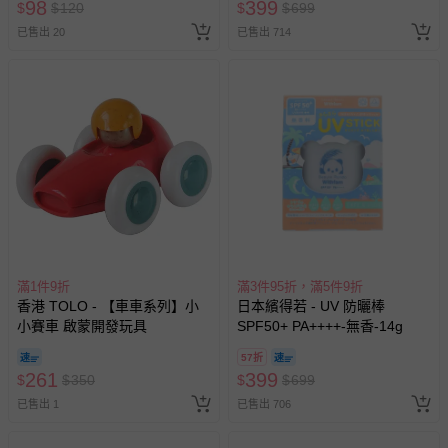
98
399
$
$
120
$
$
699
已售出 20
已售出 714
滿1件9折
滿3件95折，滿5件9折
香港 TOLO - 【車車系列】小
日本繽得若 - UV 防曬棒
小賽車 啟蒙開發玩具
SPF50+ PA++++-無香-14g
57折
261
399
$
$
350
$
$
699
已售出 1
已售出 706