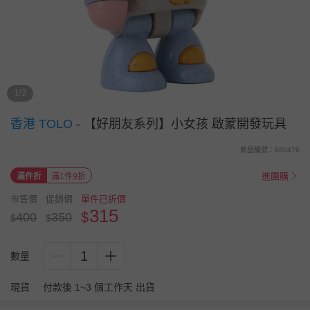
1/2
香港 TOLO
-
【好朋友系列】小女孩 啟蒙開發玩具
商品編號：980476
進團購
滿件折
滿1件9折
市售價
促銷價
單件已折價
315
$
400
350
$
$
1
數量
現貨
付款後 1~3 個工作天 出貨