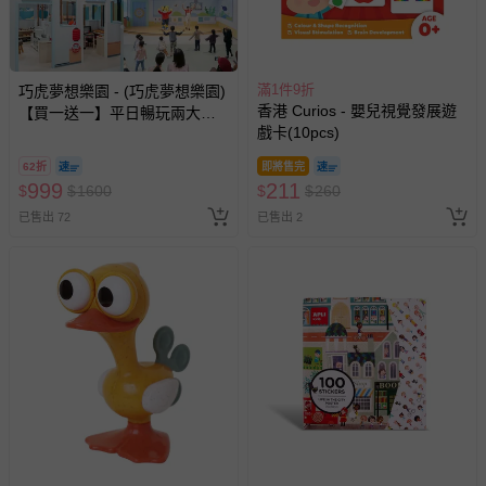
滿1件9折
巧虎夢想樂園 - (巧虎夢想樂園)
香港 Curios - 嬰兒視覺發展遊
【買一送一】平日暢玩兩大一
戲卡(10pcs)
小套票 (正券為電子票券現場兌
換，贈送券現場領取)-效期至
62折
即將售完
2026/10/16 正券逾期視同現金
999
211
$
$
1600
$
$
260
券使用
已售出 72
已售出 2