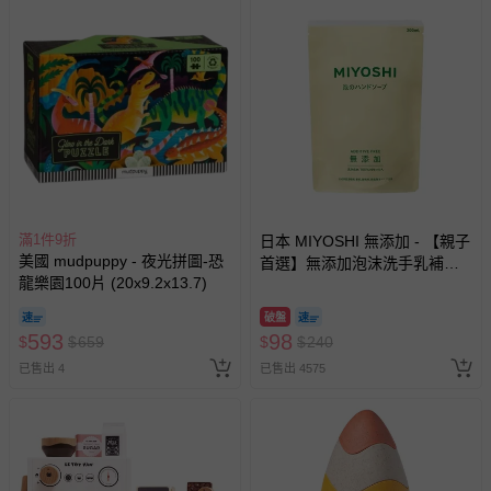
滿1件9折
日本 MIYOSHI 無添加 - 【親子
美國 mudpuppy - 夜光拼圖-恐
首選】無添加泡沫洗手乳補充
龍樂園100片 (20x9.2x13.7)
包-300ml
破盤
593
98
$
$
659
$
$
240
已售出 4
已售出 4575