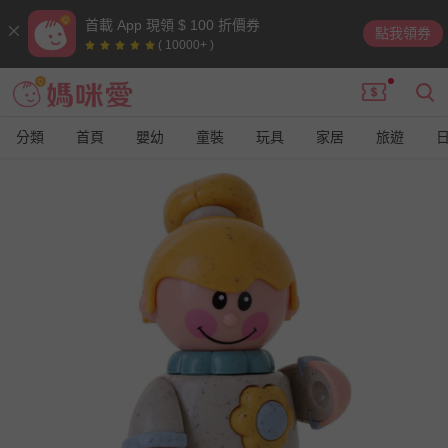
首載 App 現領 $ 100 折價券
點我領券
( 10000+ )
分類
首頁
嬰幼
童裝
玩具
家居
旅遊