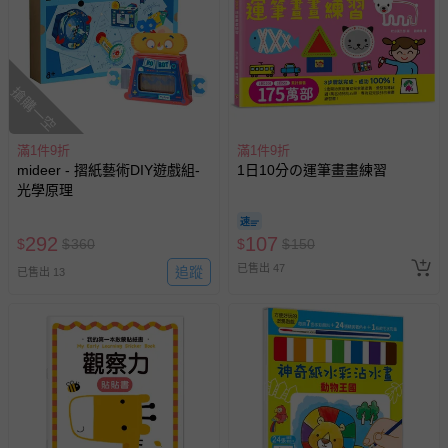
易於腐敗、保存期限較短或解約時即將逾期（例如生鮮
商品、食品等）。
客製化商品（例如客製生日書、姓名貼等）。
搶購一空
報紙、期刊或雜誌（惟書籍如經拆封、使用，則酌收整
新費用）。
經消費者拆封之影音商品或電腦軟體（例如 DVD、CD
滿1件9折
滿1件9折
mideer - 摺紙藝術DIY遊戲組-
1日10分の運筆畫畫練習
等）。
光學原理
非以有形媒介提供之數位內容或一經提供即為完成之線
上服務，經消費者事先同意始提供（例如線上課程、遊
292
107
$
$
360
$
$
150
戲或活動點數等）。
已售出 47
追蹤
已售出 13
已拆封之以下類型商品：
-個人衛生用品（例如尿布、貼身衣物、泳裝、襪子、地
墊、寢具類等）。
-新生兒親膚衣物（嬰幼兒包巾與背巾、包屁衣、學習
褲、紗布衣等）。
-接觸性孕哺產品（奶嘴、奶瓶、擠乳器、哺乳衣、托腹
帶束縛衣、餐搖椅等）。
-其他原廠盒裝商品封口處已貼上「不可拆封」，或具警