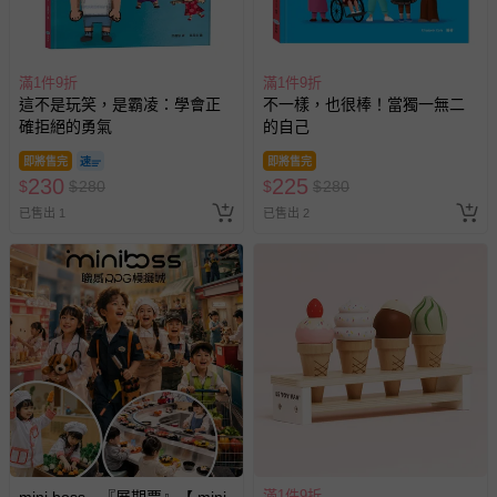
滿1件9折
滿1件9折
這不是玩笑，是霸凌：學會正
不一樣，也很棒！當獨一無二
確拒絕的勇氣
的自己
即將售完
即將售完
230
225
$
$
280
$
$
280
已售出 1
已售出 2
滿1件9折
mini boss - 『展期票』【 mini