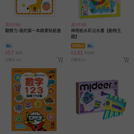
示字句等說明貼紙、封條者。
國際航空、客運、訂房等服務。
滿1件9折
滿1件9折
相關的退換貨辦理流程，可詳見：
退換貨 & 退款問題
觀察力-我的第一本啟蒙貼紙書
神奇紙水彩沾水畫【動物王
國】
其他常見問題：
即將售完
57
運送服務：目前提供的運送僅限台灣本島。如您位於離島地
141
$
$
80
$
$
199
區，可能會無法配送，或須依據商品需加收離島運費。廠商
已售出 151
已售出 21
亦保留出貨與否的權利。離島、偏遠地區、樓層親送等加價
費用，可能會另需加收。
商品實際的配達日期，可於訂單個人資料內的查詢訂單內，
已出貨通知之訊息為主。
如您收到商品，請依正常流程檢查是否完好，若商品遇瑕疵
情形，您可申請更換新品或退貨，請見：
退貨的辦理流程
。
若您對於會員帳號、商品訂購與資訊、購物流程、付款方
式、折價券與購物金的使用、退貨及商品運送方式等有疑
問，你可詳見：
媽咪愛客服中心
。
預購商品：預購為海外同步代購，遇缺貨即會通知媽咪並協