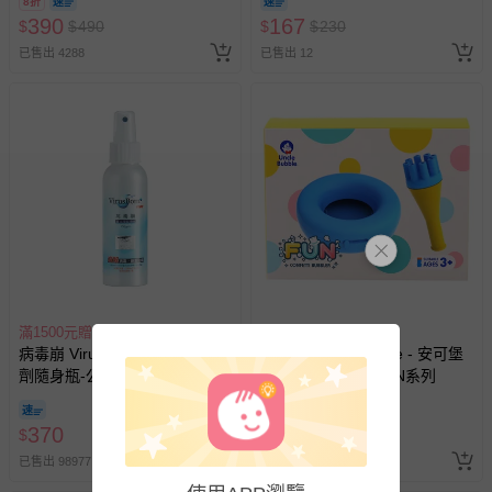
8折
訂單編號兌換，逾期作廢) (大
390
167
$
$
490
$
$
230
人小孩均一價(3歲以上需購票))
已售出 4288
已售出 12
滿1500元贈好禮
滿1件9折
病毒崩 VirusBom - 100ppm噴
安可堡 Uncle Bubble - 安可堡
劑隨身瓶-公司貨/最新效
不灑小小滿天星-FUN系列
期-100ml
即將售完
370
359
$
$
$
449
已售出 98977
已售出 21