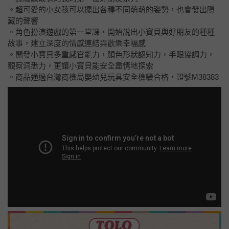
。超可愛的小女孩可以擺出各種不同萌萌的姿勢，也會發出隱
藏的聲響
。角色扮演遊戲的第一堂課，開始說出小寶貝與好朋友的種種
故事，建立深度的情感連結與歡樂幸福感
。開發小寶貝多重感官能力，顏色形狀認知力，手眼協調力，
觀察洞悉力，更讓小寶貝能安全盡情地探索
。商品通過台灣商檢局嬰幼兒玩具安全檢驗合格，證號M38383