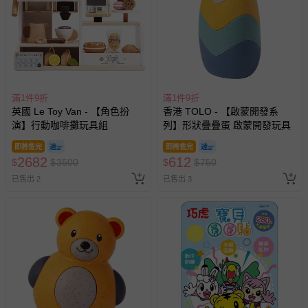
滿1件9折
滿1件9折
英國 Le Toy Van - 【角色扮
香港 TOLO - 【啟蒙開發系
演】行動咖啡攤玩具組
列】形狀疊疊蛋 啟蒙開發玩具
即將售完
即將售完
2682
612
$
$
3500
$
$
750
已售出 2
已售出 3