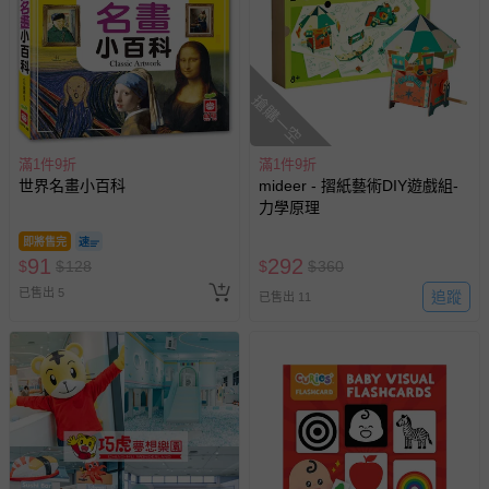
搶購一空
滿1件9折
滿1件9折
世界名畫小百科
mideer - 摺紙藝術DIY遊戲組-
力學原理
即將售完
91
292
$
$
128
$
$
360
已售出 5
追蹤
已售出 11