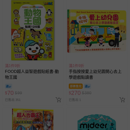
滿1件9折
滿1件9折
FOOD超人益智遊戲貼紙書-動
手指按按愛上幼兒園開心去上
物王國
學遊戲點讀書
即將售完
70
270
$
$
99
$
$
380
已售出 351
已售出 1