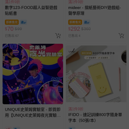
滿1件9折
滿1件9折
助取消退款事宜。
數字123-FOOD超人益智遊戲
mideer - 摺紙藝術DIY遊戲組-
貼紙書
聲學原理
商品如因「價格、組合」等錯誤原因，導致無法安排出貨，
會主動以簡訊及mail通知訂單取消事宜，並將提供適當補
即將售完
即將售完
償。
70
292
$
$
99
$
$
360
已售出 67
已售出 4
滿1件9折
UNIQUE史萊姆實驗室 - 即買即
IFIDO - 速記訓練800字隨身單
用【UNIQUE史萊姆夜光實驗室
字本（50張/本）
@ 台北科教館 】2026/6/11-
8/30 (電子票券，於展期現場憑