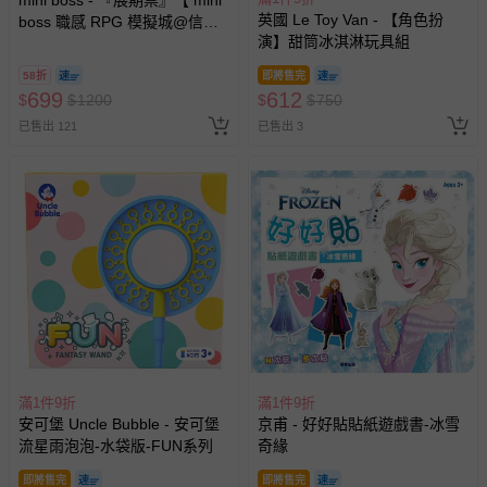
英國 Le Toy Van - 【角色扮
boss 職感 RPG 模擬城@信義
演】甜筒冰淇淋玩具組
A11 】2026/7/10-8/30 (電子票
券，於展期現場憑訂單編號兌
58折
即將售完
換，依現場梯次安排入場，逾
699
612
$
$
1200
$
$
750
期作廢) (兒童票(2歲以上)贈一
已售出 121
已售出 3
名陪伴成人)
滿1件9折
滿1件9折
安可堡 Uncle Bubble - 安可堡
京甫 - 好好貼貼紙遊戲書-冰雪
流星雨泡泡-水袋版-FUN系列
奇緣
即將售完
即將售完