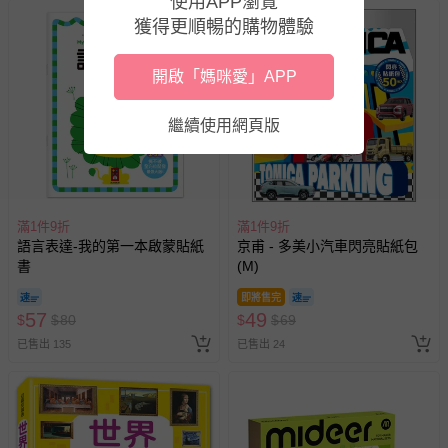
使用APP瀏覽
獲得更順暢的購物體驗
開啟「媽咪愛」APP
繼續使用網頁版
滿1件9折
滿1件9折
語言表達-我的第一本啟蒙貼紙
京甫 - 多美小汽車閃亮貼紙包
書
(M)
即將售完
57
49
$
$
80
$
$
69
已售出 135
已售出 24