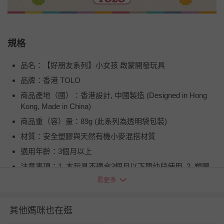
規格
品名：【好朋友系列】小女孩 啟蒙開發玩具
品牌：香港 TOLO
商品產地（國）：香港設計, 中國製造 (Designed in Hong
Kong, Made in China)
商品重（容）量：89g (此系列為透明袋包裝)
材質：安全塑膠與天然有機小麥混搭材質
適用年齡：3個月以上
注意事項：1. 本玩具不適合3個月以下嬰幼兒使用. 2. 塑膠
製品請遠離高溫與火燄, 所有零件請勿吞食. 3. 請將包裝盒丟
看更多
棄, 以避免嬰幼兒產生誤食之危險. 4. 嬰幼兒需在成人監督下
使用.
其他媽咪也在逛
BSMI商品檢驗標識字號：M38383