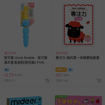
洗滌/清潔建議：乾淨濕布擦拭即可
退換貨須知
您所購買的商品享有7天的鑑賞期／猶豫期權益，但此期間
並非試用期，您所退回的商品必須是未經使用的全新狀態，
包含完整包裝、配件、說明文件及贈品等。
如需退換貨，請於收到商品7天（含例假日內提出），如為
瑕疵退換貨所產生的運費，將由媽咪愛負責處理，若非瑕疵
退貨，您可至『查詢訂單』>『已出貨』中查詢該筆訂單，
滿1件9折
滿1件9折
並點選『我要退貨』即可進行申請。若有相關退貨問題，請
安可堡 Uncle Bubble - 安可堡
專注力-我的第一本啟蒙貼紙書
至媽咪愛
LINE@客服ID: @mamilove
我們將依序為您處理
滿天星泡泡劍(新包裝)-FUN系
與服務，謝謝。
列
即將售完
179
57
$
$
299
$
$
80
針對滿件折/滿額贈…等活動，如因部份退貨，而該訂單保
已售出 71
已售出 189
留商品未達活動門檻，將以原價計算，活動贈品亦需一併退
回。
部分商品依據消費者保護法的規定，不適用七天鑑賞期/猶
豫期範圍：