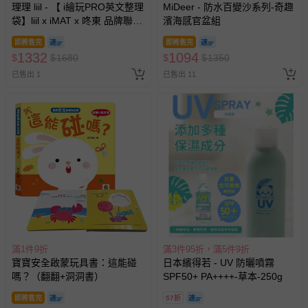
理理 liil - 【 i繪玩PRO英文整理
MiDeer - 防水百變沙系列-奇趣
袋】liil x iMAT x 咚東 品牌聯名
濱海感官盆組
商品 (一組)
即將售完
即將售完
1332
1094
$
$
1680
$
$
1350
已售出 1
已售出 11
滿1件9折
滿3件95折，滿5件9折
寶寶安全啟蒙玩具書：這能碰
日本繽得若 - UV 防曬噴霧
嗎？（翻翻+洞洞書）
SPF50+ PA++++-草本-250g
即將售完
57折