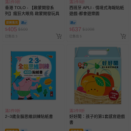
滿1件9折
滿1件9折
香港 TOLO - 【啟蒙開發系
西班牙 APLI - 情境式海報貼紙
列】瘋狂大眼鳥 啟蒙開發玩具
遊戲-都會遊樂園
即將售完
405
637
$
$
500
$
$
1008
已售出 3
已售出 5
滿1件9折
滿1件9折
2~3歲全腦思維訓練貼紙書
好好聞：孩子的第1套感官遊戲
書