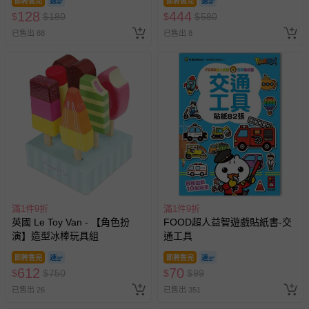
即將售完
即將售完
128
444
$
$
180
$
$
580
已售出 88
已售出 8
滿1件9折
滿1件9折
英國 Le Toy Van - 【角色扮
FOOD超人益智遊戲貼紙書-交
演】造型冰棒玩具組
通工具
即將售完
即將售完
612
70
$
$
750
$
$
99
已售出 26
已售出 351