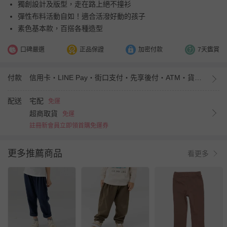
獨創設計及版型，走在路上絕不撞衫
彈性布料活動自如！適合活潑好動的孩子
素色基本款，百搭各種造型
口碑嚴選
正品保證
加密付款
7天鑑賞
付款
信用卡・LINE Pay・街口支付・先享後付・ATM・貨到付款・iPASS MONEY
配送
宅配
免運
超商取貨
免運
註冊新會員立即領首購免運券
更多推薦商品
看更多