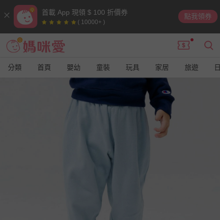
首載 App 現領 $ 100 折價券
點我領券
( 10000+ )
分類
首頁
嬰幼
童裝
玩具
家居
旅遊