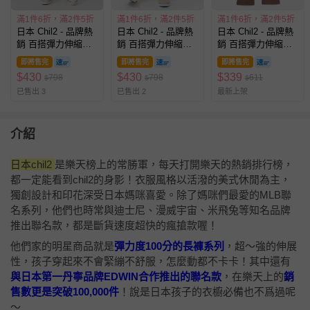
滿1件6折，滿2件5折
滿1件6折，滿2件5折
滿1件6折，滿2件5折
日本 Chil2 - 品牌熱
日本 Chil2 - 品牌熱
日本 Chil2 - 品牌熱
銷 百搭彈力伸縮燈
銷 百搭彈力伸縮燈
銷 百搭彈力伸縮長
籠長褲-海軍藍
籠長褲-軍綠
褲-淺摩卡棕
即將售完
即將售完
即將售完
$
430
$
430
$
339
798
798
611
$
$
$
已售出 3
已售出 2
最新上架
介紹
日本chil2
是樂天榜上的常勝軍，每天打開樂天的熱銷排行榜，
都一定能看到chil2的身影！衣服風格以活潑的美式休閒為主，
獨創設計和印花深受日本媽咪喜愛。除了媽咪們最愛的MLB聯
名系列，他們也時常與迪士尼、漫威宇宙、米飛兔等知名品牌
推出聯名款，都是斷貨速度超快的瘋搶款喔！
他們家的明星商品就是
彈力度100分的長褲系列
，超～強的伸展
性，孩子穿起來不會緊繃不舒服，怎麼動都不卡卡！其中還有
與日本第一丹寧品牌EDWIN合作推出的聯名款
，在樂天上的
銷
售數更是突破100,000件
！說是日本孩子的衣櫥必備也不爲過呢
～