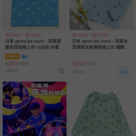
式、折價券與購物金的使用、退貨及商品運送方式等有疑
問，你可詳見：
媽咪愛客服中心
。
搶購一空
預購商品：預購為海外同步代購，遇缺貨即會通知媽咪並協
助取消退款事宜。
滿1件6折，滿2件5折
滿1件6折，滿2件5折
商品如因「價格、組合」等錯誤原因，導致無法安排出貨，
日本 apres les cours - 荷葉摺
日本 apres les cours - 荷葉木
會主動以簡訊及mail通知訂單取消事宜，並將提供適當補
邊女孩短袖上衣-小白花-水藍
耳領華夫格薄長袖上衣-蝴蝶結-
償。
藍
即將售完
353
290
$
$
669
$
$
512
已售出 5
追蹤
已售出 1