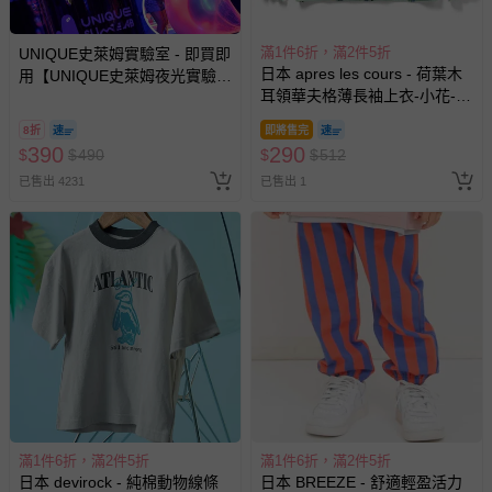
滿1件6折，滿2件5折
UNIQUE史萊姆實驗室 - 即買即
日本 apres les cours - 荷葉木
用【UNIQUE史萊姆夜光實驗室
耳領華夫格薄長袖上衣-小花-薄
@ 台北科教館 】2026/6/11-
荷綠
8/30 (電子票券，於展期現場憑
8折
即將售完
訂單編號兌換，逾期作廢) (大
390
290
$
$
490
$
$
512
人小孩均一價(3歲以上需購票))
已售出 4231
已售出 1
滿1件6折，滿2件5折
滿1件6折，滿2件5折
日本 devirock - 純棉動物線條
日本 BREEZE - 舒適輕盈活力