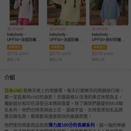
滿1件88折
滿1件88折
滿1件88折
babybody -
babybody -
babybody -
UPF50+涼感防曬連
UPF50+涼感防曬連
UPF50+原紗防曬外
帽外套-粉色
帽外套-黃色
套-藍色
即將售完
即將售完
即將售完
$
579
$
579
$
579
1099
1099
1099
$
$
$
最新上架
最新上架
最新上架
介紹
日本chil2
是樂天榜上的常勝軍，每天打開樂天的熱銷排行榜，
都一定能看到chil2的身影！衣服風格以活潑的美式休閒為主，
獨創設計和印花深受日本媽咪喜愛。除了媽咪們最愛的MLB聯
名系列，他們也時常與迪士尼、漫威宇宙、米飛兔等知名品牌
推出聯名款，都是斷貨速度超快的瘋搶款喔！
他們家的明星商品就是
彈力度100分的長褲系列
，超～強的伸展