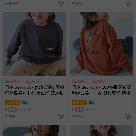
最新上架
已售出 1
滿1件6折，滿2件5折
滿1件6折，滿2件5折
日本 devirock - [快乾防皺] 簡約
日本 devirock - 100%棉 寬鬆版
運動風長袖上衣-大口袋-深灰紫
型縮口長袖上衣-背後薯條-磚橘
即將售完
即將售完
528
415
$
$
1026
$
$
821
已售出 1
已售出 6