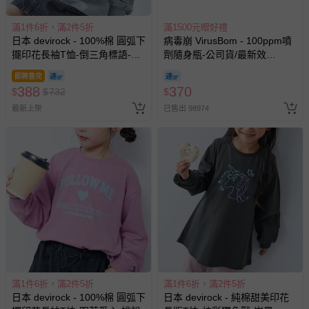
滿1件6折，滿2件5折
滿1500元贈好禮
日本 devirock - 100%棉 圓弧下
病毒崩 VirusBom - 100ppm噴
擺印花長袖T恤-倒三角標語-霧
劑隨身瓶-公司貨/最新效
藍
期-100ml
即將售完
388
370
$
$
732
$
最新上架
已售出 98974
滿1件6折，滿2件5折
滿1件6折，滿2件5折
日本 devirock - 100%棉 圓弧下
日本 devirock - 純棉甜美印花