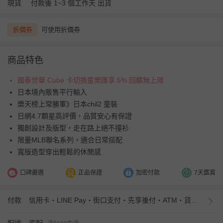
現貨
付款後 1~3 個工作天 出貨
折價券
可使用折價券
商品特色
國泰世華 Cube 卡切換童樂匯享 5% 回饋無上限
日本境內販售平行輸入
樂天榜上常勝軍》日本chil2 童裝
日網4.7顆星高評價，品質安心有保證
獨創設計及版型，走在路上絕不撞衫
限量MLB聯名系列，適合日常搭配
寬版造型穿出輕鬆的休閒感
口碑嚴選
正品保證
加密付款
7天鑑賞
付款
信用卡・LINE Pay・街口支付・先享後付・ATM・貨到付款・iPASS MONEY