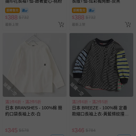
擺印花長袖T恤-跟著愛心-桃粉
長版T恤-炫彩獨角獸-炭黑
即將售完
即將售完
388
388
$
$
732
$
$
732
最新上架
最新上架
搶購一空
搶購一空
滿1件6折，滿2件5折
滿1件6折，滿2件5折
日本 BRANSHES - 100%棉 簡
日本 BREEZE - 100%棉 定番
約口袋長袖上衣-白
款縮口長袖上衣-黃藍條紋撞色-
黑粉紅
345
346
$
$
578
$
$
784