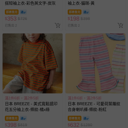
平板會因為螢幕亮度及解析度不同，與實際成品還是會有些
搭短袖上衣-彩色英文字-炭灰
袖上衣-貓咪-黃
差異
即將售完
即將售完
預購為海外同步代購，遇缺貨即會通知媽咪並協助取消退款
353
198
$
$
726
$
$
398
事宜
已售出 2
已售出 2
退換貨須知
您所購買的商品享有7天的鑑賞期／猶豫期權益，但此期間
並非試用期，您所退回的商品必須是未經使用的全新狀態，
包含完整包裝、配件、說明文件及贈品等。
如需退換貨，請於收到商品7天（含例假日內提出），如為
瑕疵退換貨所產生的運費，將由媽咪愛負責處理，若非瑕疵
退貨，您可至『查詢訂單』>『已出貨』中查詢該筆訂單，
並點選『我要退貨』即可進行申請。若有相關退貨問題，請
至媽咪愛
LINE@客服ID: @mamilove
我們將依序為您處理
滿1件6折，滿2件5折
滿1件6折，滿2件5折
與服務，謝謝。
日本 BREEZE - 美式寬鬆感印
日本 BREEZE - 可愛荷葉羅紋
花五分袖上衣-條紋-橘x綠
合身喇叭褲-條紋-粉紅
針對滿件折/滿額贈…等活動，如因部份退貨，而該訂單保
即將售完
即將售完
留商品未達活動門檻，將以原價計算，活動贈品亦需一併退
398
632
$
$
819
$
$
1280
回。