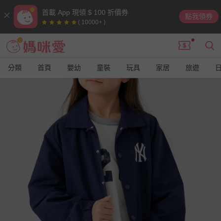
首載 App 現領 $ 100 折價券
點我領券
( 10000+ )
分類
首頁
嬰幼
童裝
玩具
家居
旅遊