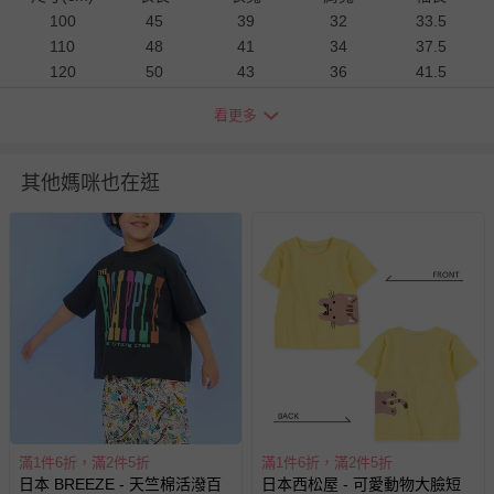
100
45
39
32
33.5
110
48
41
34
37.5
120
50
43
36
41.5
130
55
46
38
45.5
看更多
140
59
49
40
49.5
150
63
52
42
53.5
160
67
55
45
57
其他媽咪也在逛
衣物洗滌、注意事項
尺寸表單位皆為公分
(cm)
，會因布料彈性、水洗處理、測量
起訖點等因素，與實際商品尺寸略有誤差
深淺色請分開洗滌，以避免造成互相移染。請使用中性洗
劑；浸泡時間不宜過長
請勿使用漂白劑、螢光增白劑及衣物柔軟劑，以免破壞布料
針織、刺繡、立體造型等類服飾，建議套入洗衣袋再清潔
過分烘乾會導致衣物收縮，破壞織物纖維，不建議使用烘衣
機
滿1件6折，滿2件5折
滿1件6折，滿2件5折
每件商品在拍攝時力求忠實呈現，但因為每台電腦、手機或
日本 BREEZE - 天竺棉活潑百
日本西松屋 - 可愛動物大臉短