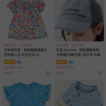
-接觸性孕哺產品（奶嘴、奶瓶、擠乳器、哺乳衣、托腹
帶束縛衣、餐搖椅等）。
-其他原廠盒裝商品封口處已貼上「不可拆封」，或具警
示字句等說明貼紙、封條者。
國際航空、客運、訂房等服務。
相關的退換貨辦理流程，可詳見：
退換貨 & 退款問題
滿1件6折，滿2件5折
滿1件6折，滿2件5折
日本西松屋 - 柔軟皺摺滿版印
日本 devirock - 透氣網眼休閒
其他常見問題：
花短袖上衣-彩色花朵-白
卡車帽(可親子裝)-英文字-灰藍
運送服務：目前提供的運送僅限台灣本島。如您位於離島地
即將售完
即將售完
區，可能會無法配送，或須依據商品需加收離島運費。廠商
198
487
$
$
392
$
$
822
亦保留出貨與否的權利。離島、偏遠地區、樓層親送等加價
費用，可能會另需加收。
已售出 17
已售出 1
商品實際的配達日期，可於訂單個人資料內的查詢訂單內，
已出貨通知之訊息為主。
如您收到商品，請依正常流程檢查是否完好，若商品遇瑕疵
情形，您可申請更換新品或退貨，請見：
退貨的辦理流程
。
若您對於會員帳號、商品訂購與資訊、購物流程、付款方