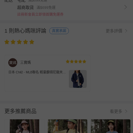
配送
宅配
滿$699免運
超商取貨
滿$699免運
註冊新會員立即領首購免運券
1 則熱心媽咪評論
更多評價
真實承諾
三寶媽
日本 Chil2 - MLB聯名 輕量翻領尼龍夾
克/外套-紐約洋基-深海軍藍
更多推薦商品
看更多