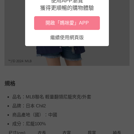
使用APP瀏覽
獲得更順暢的購物體驗
開啟「媽咪愛」APP
繼續使用網頁版
規格
品名：MLB聯名 輕量翻領尼龍夾克/外套
品牌：日本 Chil2
商品產地（國）：中國
成分：尼龍100%
尺寸(cm)
衣長
衣寬
肩寬
袖長