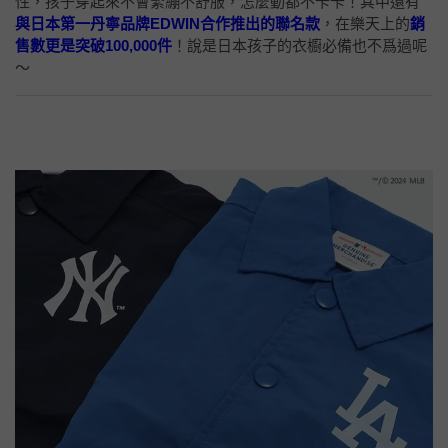
性，孩子穿起來不會緊繃不舒服，怎麼動都不卡卡！其中還有
與日本第一丹寧品牌EDWIN合作推出的聯名款
，在樂天上的
銷
售數更是突破100,000件
！說是日本孩子的衣櫥必備也不爲過呢
～