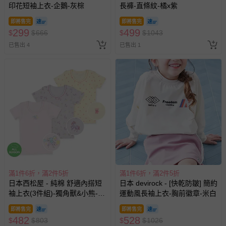
印花短袖上衣-企鵝-灰棕
長褲-直條紋-橘x紫
即將售完
即將售完
299
499
$
$
666
$
$
1043
已售出 4
已售出 1
滿1件6折，滿2件5折
滿1件6折，滿2件5折
日本西松屋 - 純棉 舒適內搭短
日本 devirock - [快乾防皺] 簡約
袖上衣(3件組)-獨角獸&小熊-粉
運動風長袖上衣-胸前徽章-米白
紫黃
即將售完
即將售完
482
528
$
$
803
$
$
1026