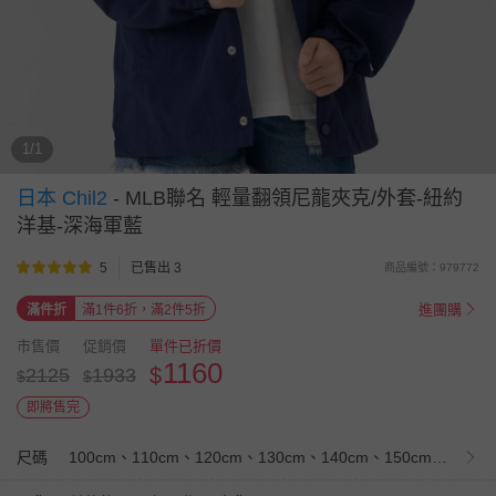
1/1
日本 Chil2
-
MLB聯名 輕量翻領尼龍夾克/外套-紐約
洋基-深海軍藍
5
已售出 3
商品編號：979772
進團購
滿件折
滿1件6折，滿2件5折
市售價
促銷價
單件已折價
1160
$
2125
1933
$
$
即將售完
尺碼
100cm、110cm、120cm、130cm、140cm、150cm、160cm