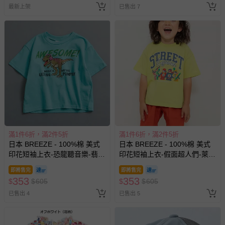
最新上架
已售出 7
部分商品依據消費者保護法的規定，不適用七天鑑賞期/猶
豫期範圍：
易於腐敗、保存期限較短或解約時即將逾期（例如生鮮
商品、食品等）。
客製化商品（例如客製生日書、姓名貼等）。
報紙、期刊或雜誌（惟書籍如經拆封、使用，則酌收整
新費用）。
經消費者拆封之影音商品或電腦軟體（例如 DVD、CD
等）。
滿1件6折，滿2件5折
滿1件6折，滿2件5折
非以有形媒介提供之數位內容或一經提供即為完成之線
日本 BREEZE - 100%棉 美式
日本 BREEZE - 100%棉 美式
上服務，經消費者事先同意始提供（例如線上課程、遊
印花短袖上衣-恐龍聽音樂-翡翠
印花短袖上衣-假面超人們-萊姆
戲或活動點數等）。
綠
黃
即將售完
即將售完
已拆封之以下類型商品：
353
353
$
$
605
$
$
605
-個人衛生用品（例如尿布、貼身衣物、泳裝、襪子、地
已售出 4
已售出 5
墊、寢具類等）。
-新生兒親膚衣物（嬰幼兒包巾與背巾、包屁衣、學習
褲、紗布衣等）。