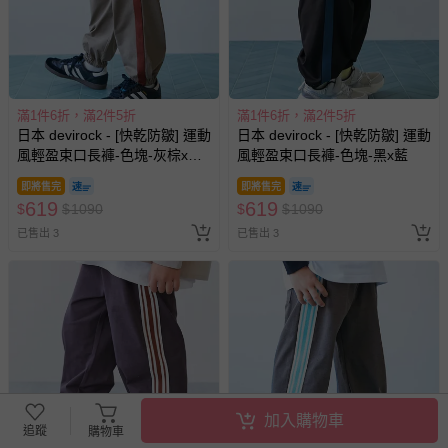
滿1件6折，滿2件5折
滿1件6折，滿2件5折
日本 devirock - [快乾防皺] 運動
日本 devirock - [快乾防皺] 運動
風輕盈束口長褲-色塊-灰棕x磚
風輕盈束口長褲-色塊-黑x藍
橘
即將售完
即將售完
619
619
$
$
1090
$
$
1090
已售出 3
已售出 3
加入購物車
追蹤
購物車