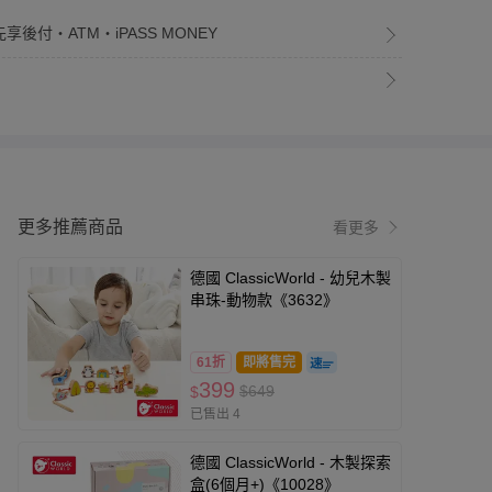
享後付・ATM・iPASS MONEY
更多推薦商品
看更多
德國 ClassicWorld - 幼兒木製
串珠-動物款《3632》
61折
即將售完
399
$649
$
已售出 4
德國 ClassicWorld - 木製探索
盒(6個月+)《10028》