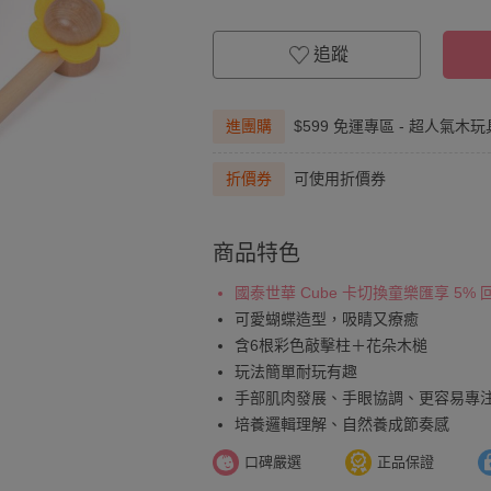
追蹤
進團購
$599 免運專區 - 超人氣木玩具
折價券
可使用折價券
商品特色
國泰世華 Cube 卡切換童樂匯享 5%
可愛蝴蝶造型，吸睛又療癒
含6根彩色敲擊柱＋花朵木槌
玩法簡單耐玩有趣
手部肌肉發展、手眼協調、更容易專
培養邏輯理解、自然養成節奏感
口碑嚴選
正品保證