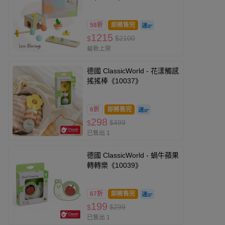
58折
即將售完
1215
$2100
$
最新上架
德國 ClassicWorld - 花漾觸感
搖搖棒《10037》
6折
即將售完
298
$499
$
已售出 1
德國 ClassicWorld - 蝸牛蘋果
轉轉樂《10039》
67折
即將售完
199
$299
$
已售出 1