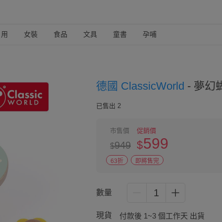
日用
女裝
食品
文具
童書
孕哺
德國 ClassicWorld
-
夢幻蝴
已售出 2
市售價
促銷價
599
$
949
$
63折
即將售完
1
數量
現貨
付款後 1~3 個工作天 出貨