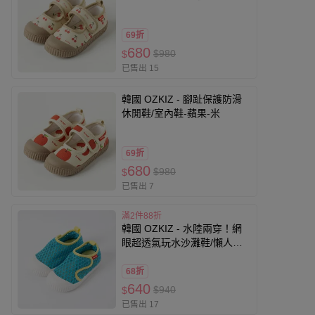
69折
680
$980
$
已售出 15
韓國 OZKIZ - 腳趾保護防滑
休閒鞋/室內鞋-蘋果-米
69折
680
$980
$
已售出 7
滿2件88折
韓國 OZKIZ - 水陸兩穿！網
眼超透氣玩水沙灘鞋/懶人休
閒鞋-藍綠
68折
640
$940
$
已售出 17