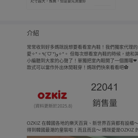
尺寸越大，推薦，但是要先測量好
介紹
常常收到好多媽咪說想要看看室內鞋！我們獨家代理的 
愛✧*。٩(ˊᗜˋ*)و✧*。 但每次想看室內鞋的時候，總和其他鞋子混在一起，實在不太好挑款式……沒錯！
小編聽到大家的心聲了！單獨把室內鞋開了一個團囉❤
款式可以當作外出休閒鞋穿！媽咪們快來看看吧✿
OZKIZ 在韓國各地的樂天百貨、新世界百貨都有設
得到韓國最潮的童裝啦！而且而且～ 媽咪愛是OZKIZ 