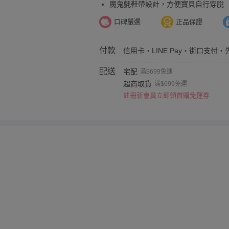
魔鬼氈鞋帶設計，方便寶貝自行穿脫
口碑嚴選
正品保證
付款
信用卡・LINE Pay・街口支付・
配送
宅配
滿$699免運
超商取貨
滿$699免運
註冊新會員立即領首購免運券