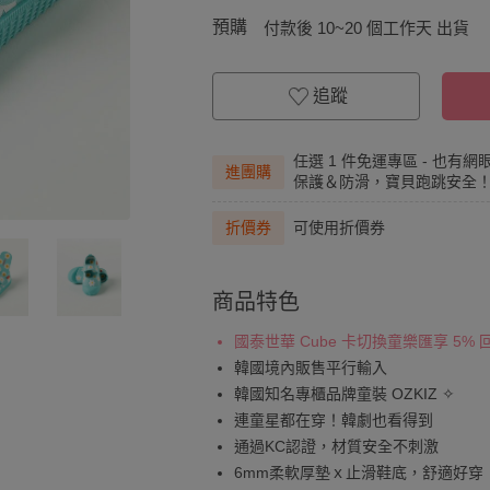
預購
付款後 10~20 個工作天 出貨
追蹤
任選 1 件免運專區 - 也有
進團購
保護＆防滑，寶貝跑跳安全
折價券
可使用折價券
商品特色
國泰世華 Cube 卡切換童樂匯享 5%
韓國境內販售平行輸入
韓國知名專櫃品牌童裝 OZKIZ ✧
連童星都在穿！韓劇也看得到
通過KC認證，材質安全不刺激
6mm柔軟厚墊ｘ止滑鞋底，舒適好穿