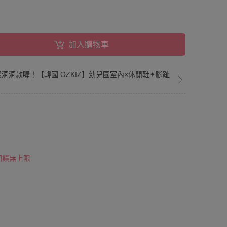
加入購物車
網眼洞洞款喔！【韓國 OZKIZ】幼兒園室內×休閒鞋✦腳趾
！
 回饋無上限