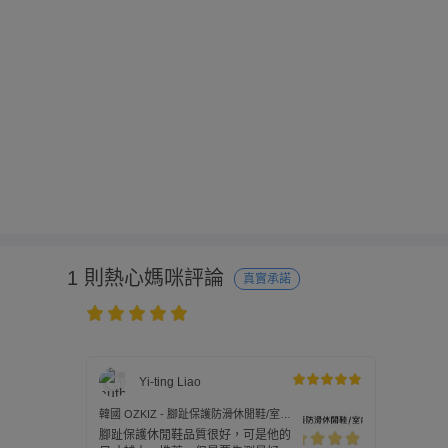
1 則熱心媽咪評論
真實承諾
Yi-ting Liao
韓國 OZKIZ - 腳趾保護防滑休閒鞋/室內
鞋-花朵-湖水綠
腳趾保護休閒鞋品質很好，可是他的