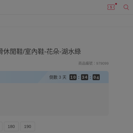
9
9
9
8
8
8
7
7
7
6
9
6
9
6
5
8
9
5
8
休閒鞋/室內鞋-花朵-湖水綠
5
4
7
8
4
7
4
3
6
7
3
6
商品編號：979099
3
2
5
6
2
5
2
1
4
5
1
4
倒數
3 天
1
0
:
3
4
:
0
3
0
2
3
2
1
2
1
0
1
0
0
180
190