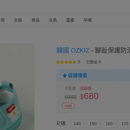
日用
女裝
食品
文具
童書
孕哺
韓國 OZKIZ
-
腳趾保護防滑
5
已售出 9
市售價
促銷價
680
$
980
$
69折
尺碼
140
150
160
170