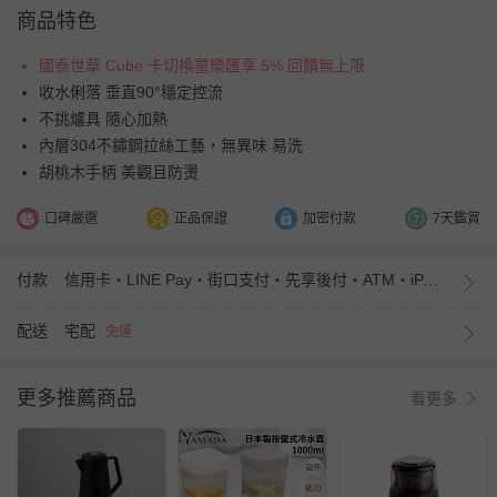
商品特色
國泰世華 Cube 卡切換童樂匯享 5% 回饋無上限
收水俐落 垂直90°穩定控流
不挑爐具 隨心加熱
內層304不鏽鋼拉絲工藝，無異味 易洗
胡桃木手柄 美觀且防燙
口碑嚴選
正品保證
加密付款
7天鑑賞
付款
信用卡・LINE Pay・街口支付・先享後付・ATM・iPASS MONEY
配送
宅配
免運
更多推薦商品
看更多