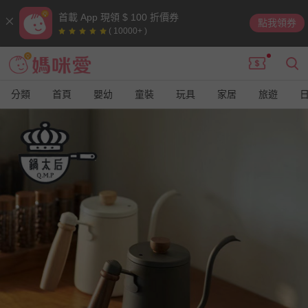
首載 App 現領 $ 100 折價券
點我領券
( 10000+ )
分類
首頁
嬰幼
童裝
玩具
家居
旅遊