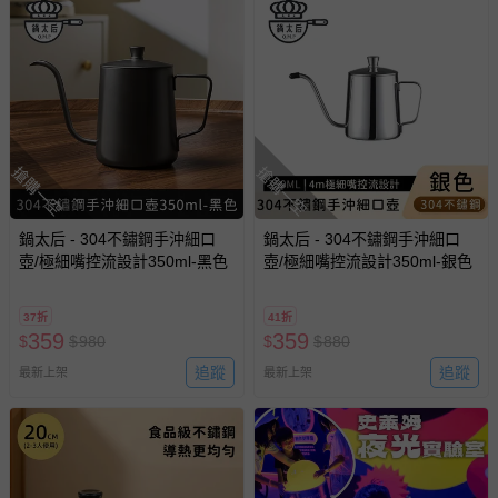
-個人衛生用品（例如尿布、貼身衣物、泳裝、襪子、地
墊、寢具類等）。
-新生兒親膚衣物（嬰幼兒包巾與背巾、包屁衣、學習
褲、紗布衣等）。
-接觸性孕哺產品（奶嘴、奶瓶、擠乳器、哺乳衣、托腹
帶束縛衣、餐搖椅等）。
-其他原廠盒裝商品封口處已貼上「不可拆封」，或具警
搶購一空
搶購一空
示字句等說明貼紙、封條者。
國際航空、客運、訂房等服務。
鍋太后 - 304不鏽鋼手沖細口
鍋太后 - 304不鏽鋼手沖細口
壺/極細嘴控流設計350ml-黑色
壺/極細嘴控流設計350ml-銀色
相關的退換貨辦理流程，可詳見：
退換貨 & 退款問題
37折
41折
其他常見問題：
359
359
$
$
980
$
$
880
運送服務：目前提供的運送僅限台灣本島。如您位於離島地
追蹤
追蹤
最新上架
最新上架
區，可能會無法配送，或須依據商品需加收離島運費。廠商
亦保留出貨與否的權利。離島、偏遠地區、樓層親送等加價
費用，可能會另需加收。
商品實際的配達日期，可於訂單個人資料內的查詢訂單內，
已出貨通知之訊息為主。