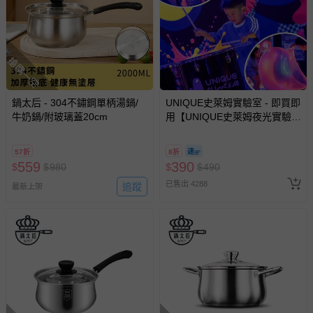
如您收到商品，請依正常流程檢查是否完好，若商品遇瑕疵
情形，您可申請更換新品或退貨，請見：
退貨的辦理流程
。
若您對於會員帳號、商品訂購與資訊、購物流程、付款方
搶購一空
式、折價券與購物金的使用、退貨及商品運送方式等有疑
問，你可詳見：
媽咪愛客服中心
。
鍋太后 - 304不鏽鋼單柄湯鍋/
UNIQUE史萊姆實驗室 - 即買即
預購商品：預購為海外同步代購，遇缺貨即會通知媽咪並協
牛奶鍋/附玻璃蓋20cm
用【UNIQUE史萊姆夜光實驗室
助取消退款事宜。
@ 台北科教館 】2026/6/11-
商品如因「價格、組合」等錯誤原因，導致無法安排出貨，
8/30 (電子票券，於展期現場憑
57折
8折
會主動以簡訊及mail通知訂單取消事宜，並將提供適當補
訂單編號兌換，逾期作廢) (大
559
390
$
$
980
$
$
490
償。
人小孩均一價(3歲以上需購票))
已售出 4288
追蹤
最新上架