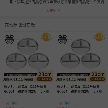
期，辦理退貨商品必須是全新狀態且紙箱及商品配件包裝須
完整。商品一經使用或組裝後,恕無法辦理退換貨。 2.商品
看更多
為人工丈量略有1~3公分內誤差，請以實品為主。 3.網頁商
品會因面板螢幕解析度不同，造成圖片顏色呈現略有不同，
請以實品顏色為準。 4.商品圖為情境示意圖,本商品內容不
其他媽咪也在逛
包含擺飾物品。 5.使用前用中性清潔劑及清水清洗即可。 6.
請放置於通風乾燥處，遠離過於潮濕地方 7. 請勿使用於微
波爐。
退換貨須知
您所購買的商品享有7天的鑑賞期／猶豫期權益，但此期間
並非試用期，您所退回的商品必須是未經使用的全新狀態，
包含完整包裝、配件、說明文件及贈品等。
如需退換貨，請於收到商品7天（含例假日內提出），如為
瑕疵退換貨所產生的運費，將由媽咪愛負責處理，若非瑕疵
鍋太后 - 減脂專用211分隔餐
退貨，您可至『查詢訂單』>『已出貨』中查詢該筆訂單，
鍋太后 - 減脂專用211分隔餐
盤/304不鏽鋼餐盤23cm 3入組
盤/304不鏽鋼餐盤20cm 3入組
並點選『我要退貨』即可進行申請。若有相關退貨問題，請
至媽咪愛
LINE@客服ID: @mamilove
我們將依序為您處理
與服務，謝謝。
3折
3折