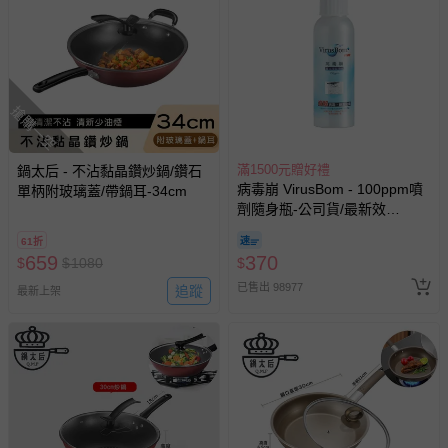
搶購一空
滿1500元贈好禮
鍋太后 - 不沾黏晶鑽炒鍋/鑽石
病毒崩 VirusBom - 100ppm噴
單柄附玻璃蓋/帶鍋耳-34cm
劑隨身瓶-公司貨/最新效
期-100ml
61折
659
370
$
$
1080
$
已售出 98977
追蹤
最新上架