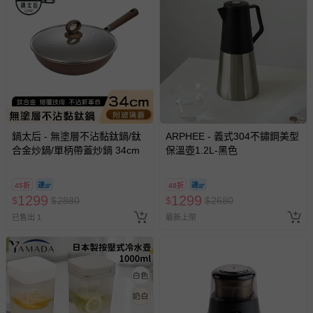
鍋太后 - 無塗層不沾黏鈦鍋/鈦
ARPHEE - 義式304不鏽鋼美型
合金炒鍋/單柄帶蓋炒鍋 34cm
保溫壺1.2L-黑色
45折
48折
1299
1299
$
$
2880
$
$
2680
已售出 1
最新上架