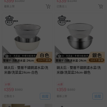
399
339
$
$
1350
$
$
1140
針對滿件折/滿額贈…等活動，如因部份退貨，而該訂單保
最新上架
已售出 1
留商品未達活動門檻，將以原價計算，活動贈品亦需一併退
回。
部分商品依據消費者保護法的規定，不適用七天鑑賞期/猶
豫期範圍：
易於腐敗、保存期限較短或解約時即將逾期（例如生鮮
商品、食品等）。
客製化商品（例如客製生日書、姓名貼等）。
搶購一空
搶購一空
報紙、期刊或雜誌（惟書籍如經拆封、使用，則酌收整
新費用）。
鍋太后 - 雙層不鏽鋼濾水盆/洗
鍋太后 - 雙層不鏽鋼濾水盆/洗
經消費者拆封之影音商品或電腦軟體（例如 DVD、CD
米器/洗菜盆24cm-白色
米器/洗菜盆24cm-銀色
等）。
非以有形媒介提供之數位內容或一經提供即為完成之線
37折
41折
359
359
$
$
上服務，經消費者事先同意始提供（例如線上課程、遊
980
$
$
880
戲或活動點數等）。
追蹤
追蹤
已售出 3
最新上架
已拆封之以下類型商品：