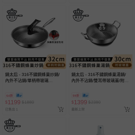
鍋太后 - 316不鏽鋼蜂巢炒鍋/
鍋太后 - 316不鏽鋼蜂巢湯鍋/
內外不沾鍋/單柄帶玻璃
內外不沾鍋/雙耳帶玻璃蓋/附雙
蓋-32cm
向導流口-30cm
64折
59折
1199
1399
$
$
1880
$
$
2380
已售出 1
最新上架