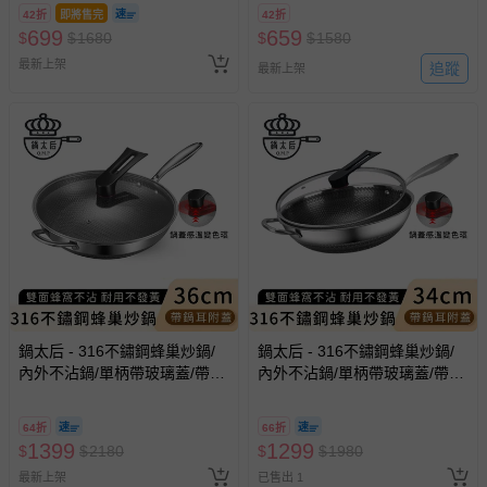
42折
即將售完
42折
699
659
$
$
1680
$
$
1580
最新上架
追蹤
最新上架
鍋太后 - 316不鏽鋼蜂巢炒鍋/
鍋太后 - 316不鏽鋼蜂巢炒鍋/
內外不沾鍋/單柄帶玻璃蓋/帶鍋
內外不沾鍋/單柄帶玻璃蓋/帶鍋
耳-36cm
耳-34cm
64折
66折
1399
1299
$
$
2180
$
$
1980
最新上架
已售出 1