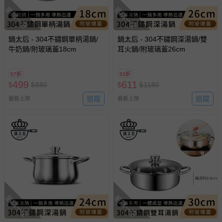
搶購一空
搶購一空
鍋太后 - 304不鏽鋼單柄湯鍋/
鍋太后 - 304不鏽鋼深湯鍋/雙
牛奶鍋/附玻璃蓋18cm
耳火鍋/附玻璃蓋26cm
57折
52折
499
611
$
$
880
$
$
1180
追蹤
追蹤
最新上架
最新上架
搶購一空
搶購一空