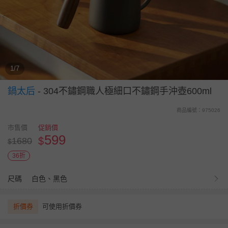
1/7
鍋太后
-
304不鏽鋼職人極細口不鏽鋼手沖壺600ml
商品編號：975026
市售價
促銷價
599
$
1680
$
36折
尺碼
白色、黑色
折價券
可使用折價券