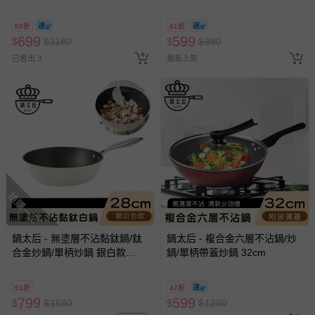
鍋-24cm
平鍋-20cm
59折
61折
699
599
$
$
1180
$
$
980
已售出 3
最新上架
搶購一空
鍋太后 - 無塗層不沾黏鈦鍋/鈦
鍋太后 - 複合金六層不沾鍋/炒
合金炒鍋/單柄炒鍋 銀白款
鍋/單柄帶蓋炒鍋 32cm
28cm
51折
47折
799
599
$
$
1580
$
$
1280