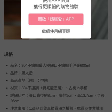
使用APP瀏覽
獲得更順暢的購物體驗
開啟「媽咪愛」APP
繼續使用網頁版
規格
品名：304不鏽鋼職人極細口不鏽鋼手沖壺600ml
品牌：鍋太后
商品產地（國）：中國
材質：304不鏽鋼（特氟龍塗層）、古桃木手柄
詳細尺寸：壺口直徑約8cm、底徑9cm、高13.7cm、全長
26cm
注意事項：1.商品到貨享鑑賞期之權益，鑑賞期並非試用