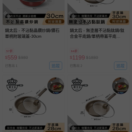
搶購一空
搶購一空
鍋太后 - 不沾黏晶鑽炒鍋/鑽石
鍋太后 - 無塗層不沾黏鈦鍋/鈦
單柄附玻璃蓋-30cm
合金平底鍋/單柄帶蓋平底
鍋-30cm
57折
64折
559
1199
$
$
980
$
$
1880
追蹤
追蹤
已售出 1
已售出 2
搶購一空