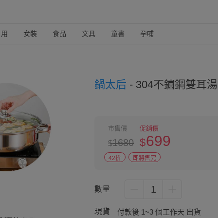
日用
女裝
食品
文具
童書
孕哺
鍋太后
-
304不鏽鋼雙耳湯
市售價
促銷價
699
$
1680
$
42折
即將售完
1
數量
現貨
付款後 1~3 個工作天 出貨