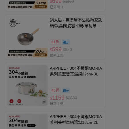
699
$1180
$
已售出 3
鍋太后 - 無塗層不沾黏陶瓷鈦
鍋/鈦晶陶瓷雪平鍋/單柄帶蓋
雪平鍋-20cm
61折
599
$980
$
最新上架
ARPHEE - 304不鏽鋼MORIA
系列美型雙耳湯鍋22cm-3L
45折
1159
$2580
$
最新上架
ARPHEE - 304不鏽鋼MORIA
系列美型單柄湯鍋18cm-2L