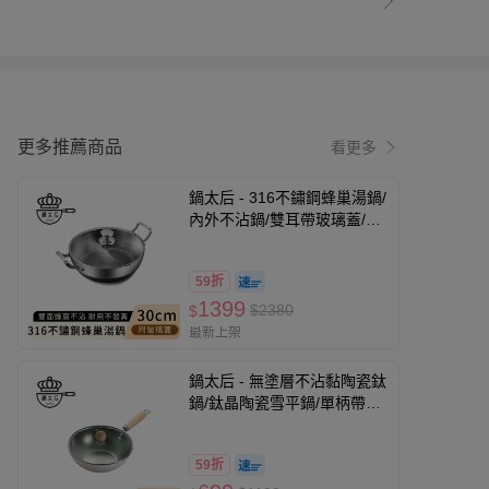
更多推薦商品
看更多
鍋太后 - 316不鏽鋼蜂巢湯鍋/
內外不沾鍋/雙耳帶玻璃蓋/附
雙向導流口-30cm
59折
1399
$2380
$
最新上架
鍋太后 - 無塗層不沾黏陶瓷鈦
鍋/鈦晶陶瓷雪平鍋/單柄帶蓋
炒鍋-24cm
59折