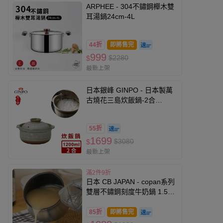
ARPHEE - 304不鏽鋼櫸木雙
耳湯鍋24cm-4L
44折
即將售完
999
$2280
$
最新上架
日本銀峰 GINPO - 日本製萬
古燒花三島炊飯鍋-2合
1200ml
55折
1699
$3080
$
最新上架
滿2件9折
日本 CB JAPAN - copan系列
雙層不鏽鋼刻度牛奶鍋 1.5L-
525g
85折
即將售完