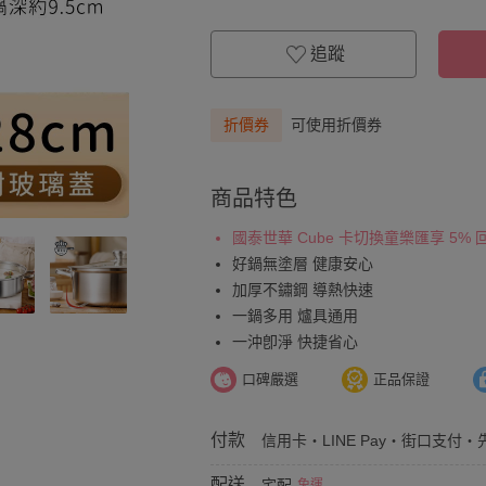
追蹤
折價券
可使用折價券
商品特色
國泰世華 Cube 卡切換童樂匯享 5%
好鍋無塗層 健康安心
加厚不鏽鋼 導熱快速
一鍋多用 爐具通用
一沖卽淨 快捷省心
口碑嚴選
正品保證
付款
信用卡・LINE Pay・街口支付・先
配送
宅配
免運