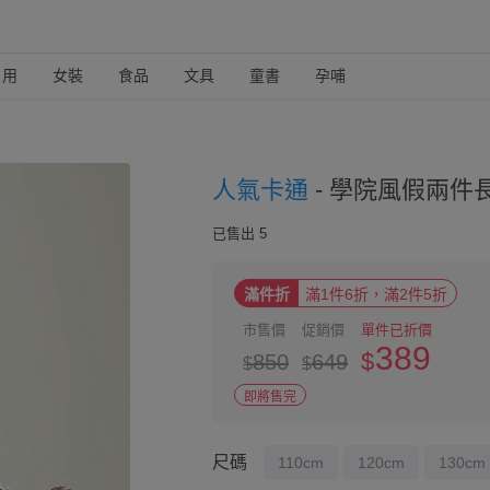
日用
女裝
食品
文具
童書
孕哺
人氣卡通
-
學院風假兩件長袖上
已售出 5
滿件折
滿1件6折，滿2件5折
市售價
促銷價
單件已折價
389
$
850
649
$
$
即將售完
尺碼
110cm
120cm
130cm