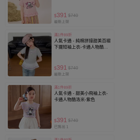
Kitty-粉色
391
$740
$
最新上架
滿1件89折
人氣卡通 - 純棉拼接甜美百褶
下擺短袖上衣-卡通人物酷洛
米-灰色
391
$740
$
最新上架
滿1件89折
人氣卡通 - 甜美小飛袖上衣-
卡通人物酷洛米-紫色
391
$740
$
已售出 1