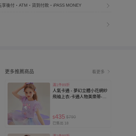
先享後付・ATM・貨到付款・iPASS MONEY
更多推薦商品
看更多
滿1件89折
人氣卡通 - 夢幻立體小花網紗
飛袖上衣-卡通人物美樂蒂-紫
色
435
$790
$
已售出 18