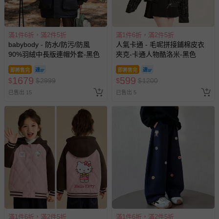
滿1件6折，滿2件5折
滿1件6折，滿2件5折
babybody - 防水/防污/防風
人氣卡通 - 毛呢拼接鋪棉皮衣
90%羽絨中長版連帽外套-黑色
夾克-卡通人物酷洛米-黑色
即將售完
即將售完
1679
599
$
$
2999
$
$
1200
已售出 15
已售出 5
滿1件6折，滿2件5折
滿1件6折，滿2件5折