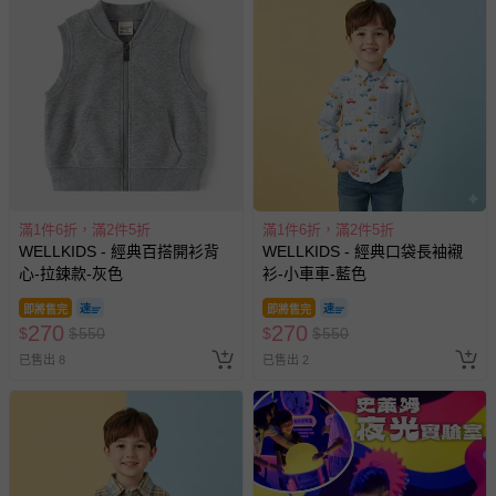
帶束縛衣、餐搖椅等）。
-其他原廠盒裝商品封口處已貼上「不可拆封」，或具警
示字句等說明貼紙、封條者。
國際航空、客運、訂房等服務。
相關的退換貨辦理流程，可詳見：
退換貨 & 退款問題
其他常見問題：
滿1件6折，滿2件5折
滿1件6折，滿2件5折
運送服務：目前提供的運送僅限台灣本島。如您位於離島地
WELLKIDS - 經典百搭開衫背
WELLKIDS - 經典口袋長袖襯
區，可能會無法配送，或須依據商品需加收離島運費。廠商
心-拉鍊款-灰色
衫-小車車-藍色
亦保留出貨與否的權利。離島、偏遠地區、樓層親送等加價
即將售完
即將售完
費用，可能會另需加收。
270
270
$
$
550
$
$
550
商品實際的配達日期，可於訂單個人資料內的查詢訂單內，
已售出 8
已售出 2
已出貨通知之訊息為主。
如您收到商品，請依正常流程檢查是否完好，若商品遇瑕疵
情形，您可申請更換新品或退貨，請見：
退貨的辦理流程
。
若您對於會員帳號、商品訂購與資訊、購物流程、付款方
式、折價券與購物金的使用、退貨及商品運送方式等有疑