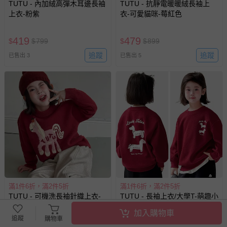
TUTU - 內加絨高彈木耳邊長袖
TUTU - 抗靜電暖暖絨長袖上
上衣-粉紫
衣-可愛貓咪-莓紅色
419
479
$
$
799
$
$
899
追蹤
追蹤
已售出 3
已售出 5
滿1件6折，滿2件5折
滿1件6折，滿2件5折
TUTU - 可機洗長袖針織上衣-
TUTU - 長袖上衣/大學T-萌趣小
粉紅小馬-紅色
馬-紅色
加入購物車
追蹤
購物車
即將售完
即將售完