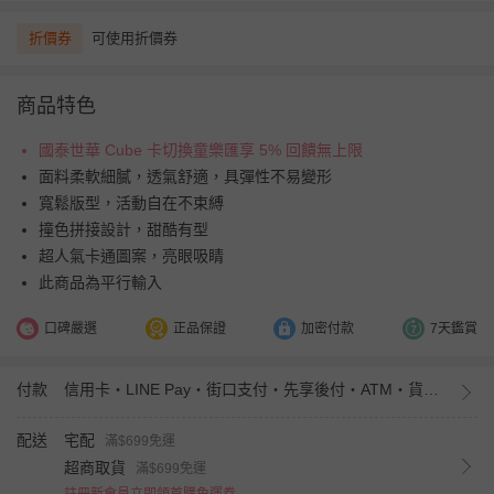
折價券
可使用折價券
商品特色
國泰世華 Cube 卡切換童樂匯享 5% 回饋無上限
面料柔軟細膩，透氣舒適，具彈性不易變形
寬鬆版型，活動自在不束縛
撞色拼接設計，甜酷有型
超人氣卡通圖案，亮眼吸睛
此商品為平行輸入
口碑嚴選
正品保證
加密付款
7天鑑賞
付款
信用卡・LINE Pay・街口支付・先享後付・ATM・貨到付款・iPASS MONEY
配送
宅配
滿$699免運
超商取貨
滿$699免運