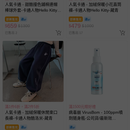
人氣卡通 - 甜酷撞色鋪棉連帽
人氣卡通 - 加絨保暖小花直筒
棒球外套-卡通人物Hello Kitty-
褲-卡通人物Hello Kitty-藏青
粉色
即將售完
即將售完
659
479
$
$
1300
$
$
1000
已售出 2
已售出 17
滿1件6折，滿2件5折
滿1500元贈好禮
人氣卡通 - 加絨保暖休閒束口
病毒崩 VirusBom - 100ppm噴
長褲-卡通人物酷洛米-藏青
劑隨身瓶-公司貨/最新效
期-100ml
即將售完