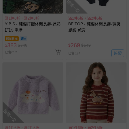
搶購一空
滿1件6折，滿2件5折
滿1件6折，滿2件5折
Y B S - 純棉打摺休閒長褲-迷彩
BE TOP - 純棉休閒長褲-微笑
拼接-軍綠
恐龍-藏青
即將售完
383
269
$
$
740
$
$
549
已售出 2
追蹤
已售出 4
搶購一空
滿1件6折，滿2件5折
滿1件6折，滿2件5折