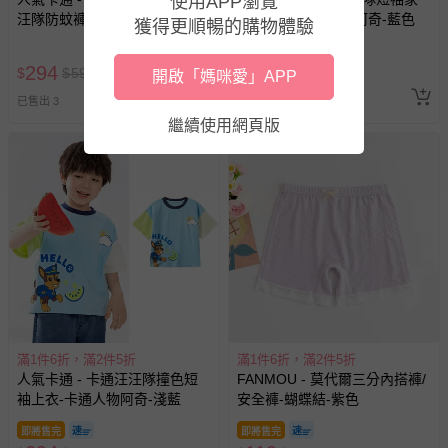
使用APP瀏覽
汪隊防蚊褲/空調褲-粉色
居服套裝-卡通人物阿奇-藍色
獲得更順暢的購物體驗
即將售完
294
414
$
$
590
$
$
790
開啟「媽咪愛」APP
退換貨須知
已售出 4
追蹤
已售出 3
您所購買的商品享有7天的鑑賞期／猶豫期權益，但此期間
繼續使用網頁版
並非試用期，您所退回的商品必須是未經使用的全新狀態，
包含完整包裝、配件、說明文件及贈品等。
如需退換貨，請於收到商品7天（含例假日內提出），如為
瑕疵退換貨所產生的運費，將由媽咪愛負責處理，若非瑕疵
退貨，您可至『查詢訂單』>『已出貨』中查詢該筆訂單，
並點選『我要退貨』即可進行申請。若有相關退貨問題，請
至媽咪愛
LINE@客服ID: @mamilove
我們將依序為您處理
與服務，謝謝。
滿1件6折，滿2件5折
滿1件6折，滿2件5折
針對滿件折/滿額贈…等活動，如因部份退貨，而該訂單保
人氣卡通 - 卡通汪汪隊撞色短
FANMOU - 莫代爾三分內搭褲/
留商品未達活動門檻，將以原價計算，活動贈品亦需一併退
袖上衣-卡通人物阿奇-淺藍
安全褲-蝴蝶結-紫色
回。
即將售完
即將售完