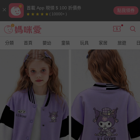
首載 App 現領 $ 100 折價券
點我領券
( 10000+ )
分類
首頁
嬰幼
童裝
玩具
家居
旅遊