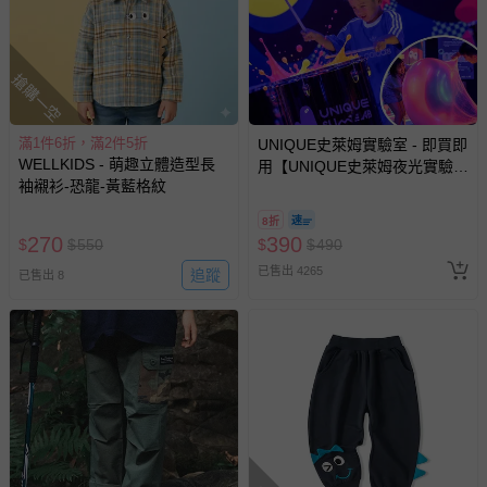
問，你可詳見：
媽咪愛客服中心
。
預購商品：預購為海外同步代購，遇缺貨即會通知媽咪並協
助取消退款事宜。
搶購一空
商品如因「價格、組合」等錯誤原因，導致無法安排出貨，
會主動以簡訊及mail通知訂單取消事宜，並將提供適當補
滿1件6折，滿2件5折
UNIQUE史萊姆實驗室 - 即買即
償。
WELLKIDS - 萌趣立體造型長
用【UNIQUE史萊姆夜光實驗室
袖襯衫-恐龍-黃藍格紋
@ 台北科教館 】2026/6/11-
8/30 (電子票券，於展期現場憑
8折
訂單編號兌換，逾期作廢) (大
270
390
$
$
550
$
$
490
人小孩均一價(3歲以上需購票))
已售出 4265
追蹤
已售出 8