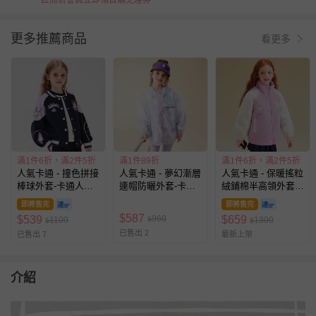
註冊新會員立即領首購免運券
更多推薦商品
看更多
滿1件6折，滿2件5折
滿1件89折
滿1件6折，滿2件5折
人氣卡通 - 撞色拼接
人氣卡通 - 夢幻漸層
人氣卡通 - 保暖搖粒
棒球外套-卡通人物
連帽防曬外套-卡通
絨鋪棉半高領外套-
酷洛米-藏青
人物Hello Kitty-紫色
卡通人物Hello Kitty-
即將售完
即將售完
拼色粉紫
$
587
960
$
539
$
659
1100
$
1300
$
$
已售出 2
已售出 7
最新上架
介紹