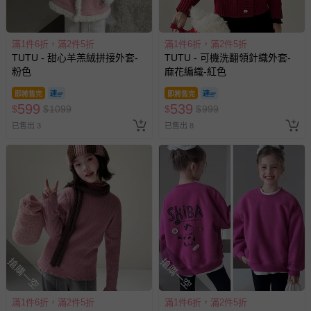
滿1件6折，滿2件5折
滿1件6折，滿2件5折
TUTU - 甜心羊羔絨拼接外套-
TUTU - 可機洗翻領針織外套-
粉色
麻花編織-紅色
即將售完
即將售完
599
539
$
$
1099
$
$
999
已售出 3
已售出 8
搶購一空
搶購一空
滿1件6折，滿2件5折
滿1件6折，滿2件5折