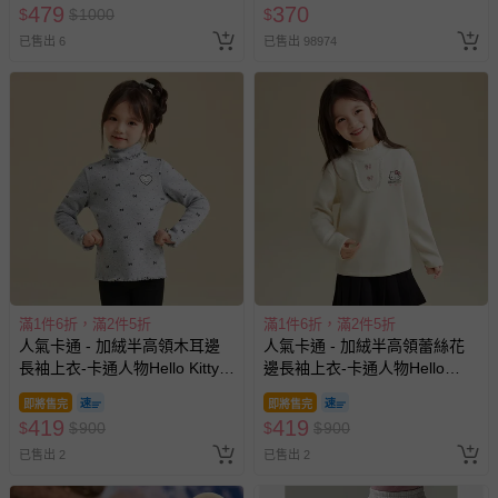
479
370
$
$
1000
$
已售出 6
已售出 98974
滿1件6折，滿2件5折
滿1件6折，滿2件5折
人氣卡通 - 加絨半高領木耳邊
人氣卡通 - 加絨半高領蕾絲花
長袖上衣-卡通人物Hello Kitty-
邊長袖上衣-卡通人物Hello
灰色
Kitty-米杏
即將售完
即將售完
419
419
$
$
900
$
$
900
已售出 2
已售出 2