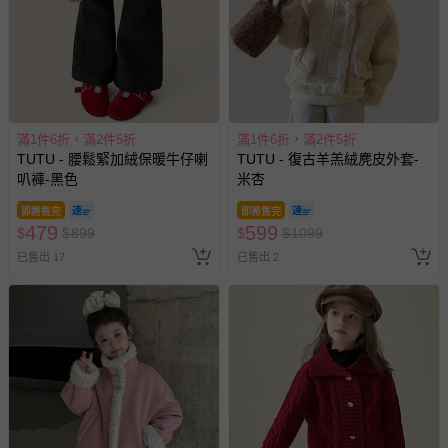
滿1件6折，滿2件5折
滿1件6折，滿2件5折
TUTU - 腰鬆緊加絨保暖牛仔喇
TUTU - 復古羊羔絨麂皮外套-
叭褲-黑色
米杏
即將售完
即將售完
479
599
$
$
899
$
$
1099
已售出 17
已售出 2