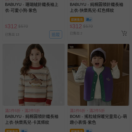
BABUYU - 珊瑚絨針織長袖上
BABUYU - 純棉圓領針織長袖
衣-可愛小狗-紫色
上衣-快樂馬兒-紅色條紋
即將售完
312
312
$
$
570
$
$
570
已售出 2
追蹤
已售出 13
滿1件6折，滿2件5折
滿1件6折，滿2件5折
BABUYU - 純棉圓領針織長袖
BOMI - 搖粒絨保暖兒童背心-萌
上衣-快樂馬兒-卡其條紋
趣小表情-紫色
即將售完
即將售完