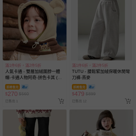
滿1件6折，滿2件5折
滿1件6折，滿2件5折
人氣卡通 - 雙層加絨圍脖一體
TUTU - 腰鬆緊加絨保暖休閒彎
帽-卡通人物阿奇-拼色卡其 (52-
刀褲-燕麥
56cm)
即將售完
即將售完
270
479
$
$
560
$
$
899
已售出 1
已售出 12