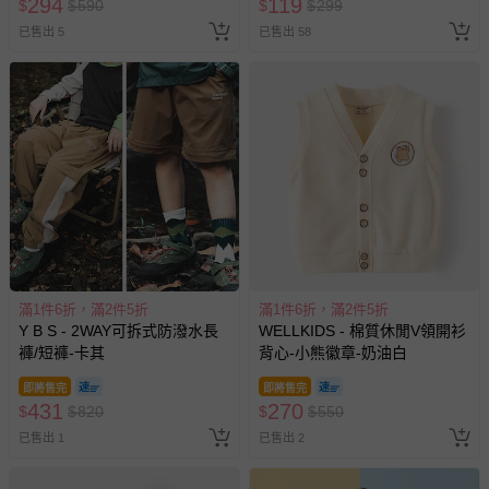
294
119
$
$
590
$
$
299
部分商品依據消費者保護法的規定，不適用七天鑑賞期/猶
已售出 5
已售出 58
豫期範圍：
易於腐敗、保存期限較短或解約時即將逾期（例如生鮮
商品、食品等）。
客製化商品（例如客製生日書、姓名貼等）。
報紙、期刊或雜誌（惟書籍如經拆封、使用，則酌收整
新費用）。
經消費者拆封之影音商品或電腦軟體（例如 DVD、CD
等）。
非以有形媒介提供之數位內容或一經提供即為完成之線
上服務，經消費者事先同意始提供（例如線上課程、遊
滿1件6折，滿2件5折
滿1件6折，滿2件5折
戲或活動點數等）。
Y B S - 2WAY可拆式防潑水長
WELLKIDS - 棉質休閒V領開衫
褲/短褲-卡其
背心-小熊徽章-奶油白
已拆封之以下類型商品：
-個人衛生用品（例如尿布、貼身衣物、泳裝、襪子、地
即將售完
即將售完
墊、寢具類等）。
431
270
$
$
820
$
$
550
-新生兒親膚衣物（嬰幼兒包巾與背巾、包屁衣、學習
已售出 1
已售出 2
褲、紗布衣等）。
-接觸性孕哺產品（奶嘴、奶瓶、擠乳器、哺乳衣、托腹