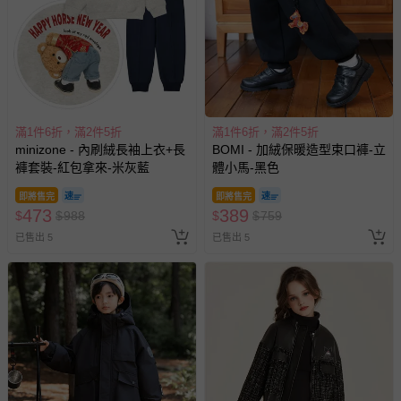
滿1件6折，滿2件5折
滿1件6折，滿2件5折
minizone - 內刷絨長袖上衣+長
BOMI - 加絨保暖造型束口褲-立
褲套裝-紅包拿來-米灰藍
體小馬-黑色
即將售完
即將售完
473
389
$
$
988
$
$
759
已售出 5
已售出 5