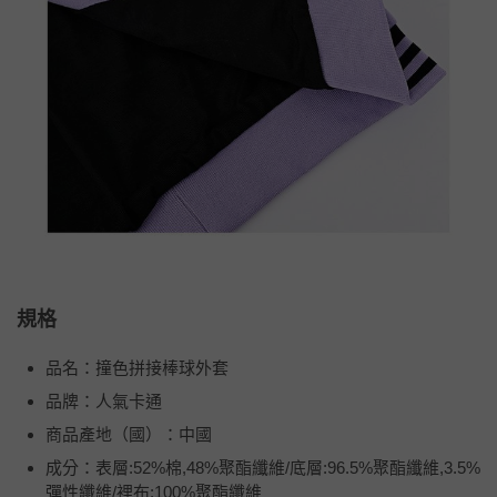
規格
品名：撞色拼接棒球外套
品牌：人氣卡通
商品產地（國）：中國
成分：表層:52%棉,48%聚酯纖維/底層:96.5%聚酯纖維,3.5%
彈性纖維/裡布:100%聚酯纖維