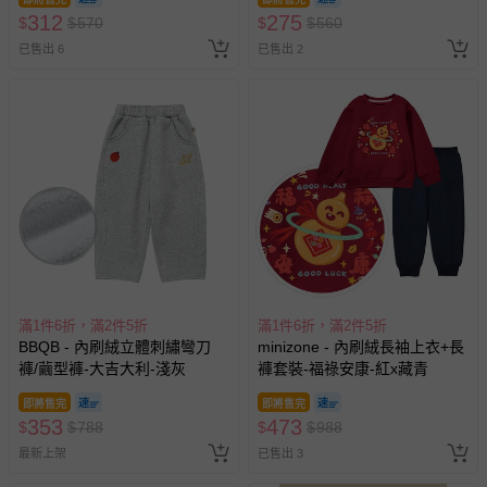
312
275
$
$
570
$
$
560
已售出 6
已售出 2
滿1件6折，滿2件5折
滿1件6折，滿2件5折
BBQB - 內刷絨立體刺繡彎刀
minizone - 內刷絨長袖上衣+長
褲/繭型褲-大吉大利-淺灰
褲套裝-福祿安康-紅x藏青
即將售完
即將售完
353
473
$
$
788
$
$
988
最新上架
已售出 3