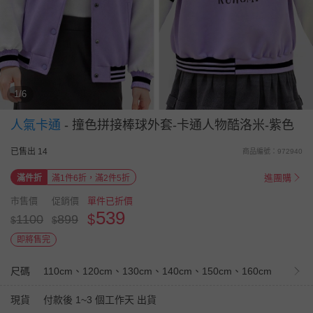
1/6
人氣卡通
-
撞色拼接棒球外套-卡通人物酷洛米-紫色
已售出 14
商品編號：972940
進團購
滿件折
滿1件6折，滿2件5折
市售價
促銷價
單件已折價
539
$
1100
899
$
$
即將售完
尺碼
110cm、120cm、130cm、140cm、150cm、160cm
現貨
付款後 1~3 個工作天 出貨