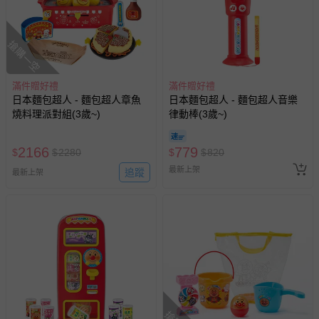
相關的退換貨辦理流程，可詳見：
退換貨 & 退款問題
搶購一空
其他常見問題：
滿件贈好禮
滿件贈好禮
運送服務：目前提供的運送僅限台灣本島。如您位於離島地
日本麵包超人 - 麵包超人章魚
日本麵包超人 - 麵包超人音樂
區，可能會無法配送，或須依據商品需加收離島運費。廠商
燒料理派對組(3歲~)
律動棒(3歲~)
亦保留出貨與否的權利。離島、偏遠地區、樓層親送等加價
費用，可能會另需加收。
2166
779
$
$
2280
$
$
820
商品實際的配達日期，可於訂單個人資料內的查詢訂單內，
最新上架
追蹤
最新上架
已出貨通知之訊息為主。
如您收到商品，請依正常流程檢查是否完好，若商品遇瑕疵
情形，您可申請更換新品或退貨，請見：
退貨的辦理流程
。
若您對於會員帳號、商品訂購與資訊、購物流程、付款方
式、折價券與購物金的使用、退貨及商品運送方式等有疑
問，你可詳見：
媽咪愛客服中心
。
預購商品：預購為海外同步代購，遇缺貨即會通知媽咪並協
助取消退款事宜。