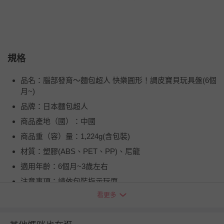
規格
品名：腦部發育～麵包超人 快樂圓形！調皮寶貝玩具盤(6個
月~)
品牌：日本麵包超人
商品產地（國）：中國
商品重（容）量：1,224g(含包裝)
材質：塑膠(ABS、PET、PP)、尼龍
適用年齡：6個月~3歲左右
注意事項：請依包裝指示玩耍
看更多
BSMI商品檢驗標識字號：M34981
供電資訊：※本產品使用3號電池2顆(另購)