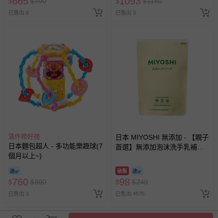
665
1093
$
$
700
$
$
1150
已售出 8
已售出 3
滿件贈好禮
日本 MIYOSHI 無添加 - 【親子
日本麵包超人 - 多功能樂趣球(7
首選】無添加泡沫洗手乳補充
個月以上~)
包-300ml
破盤
760
98
$
$
800
$
$
240
已售出 3
已售出 4575