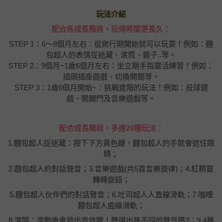
玩法介紹
配合各成長階段，玩得時間更長久：
STEP 1：6～8個月左右：從爬行期開始就可以玩耍！例如：麵
包超人的表情捉迷藏、滾筒、鏡子..等。
STEP 2：9個月~1歲6個月左右：坐立期手指靈活練習！例如：
插頭插座遊戲、切換開關等。
STEP 3：1歲6個月開始~：挑戰進階的玩法！例如：投球遊
戲、開關門及音樂遊戲等。
配合成長階段，多達20種玩法：
1.麵包超人捉迷藏：按下下方黃色鍵，麵包超人的手就會遮住眼
睛；
2.麵包超人的對話聲音；3.音樂遊戲(共5首音樂旋律)；4.紅精靈
轉轉旋鈕；
5.麵包超人伙伴們的對話聲音；6.吐司超人人直線滑軌；7.咖哩
麵包超人曲線滑軌；
8.滾筒：滾動後會發出音效喔！聽得出是不同的聲音嗎?；9.4種