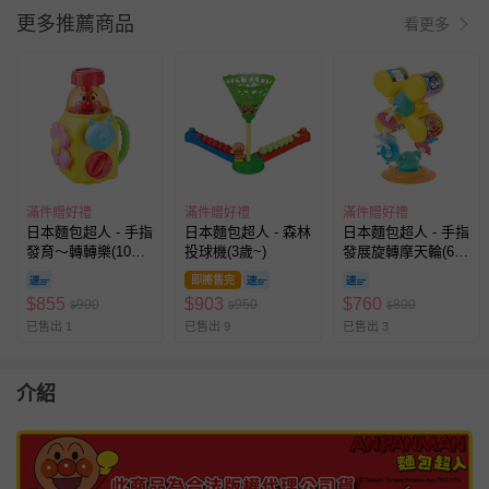
更多推薦商品
看更多
滿件贈好禮
滿件贈好禮
滿件贈好禮
日本麵包超人 - 手指
日本麵包超人 - 森林
日本麵包超人 - 手指
發育～轉轉樂(10個
投球機(3歲~)
發展旋轉摩天輪(6個
月~)
月以上~)
即將售完
$
855
$
903
$
760
900
950
800
$
$
$
已售出 1
已售出 9
已售出 3
介紹