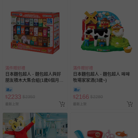
滿件贈好禮
滿件贈好禮
日本麵包超人 - 麵包超人與好
日本麵包超人 - 麵包超人 哞哞
朋友積木大集合組(1歲6個月以
牧場家家酒(3歲~)
上~)
2233
2166
$
$
2350
$
$
2280
最新上架
最新上架