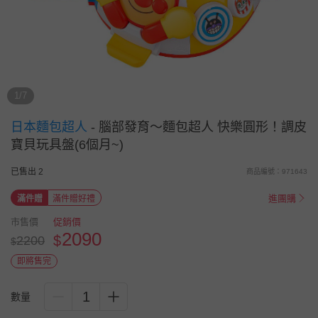
1/7
日本麵包超人
-
腦部發育～麵包超人 快樂圓形！調皮
寶貝玩具盤(6個月~)
已售出 2
商品編號：971643
進團購
滿件贈
滿件贈好禮
市售價
促銷價
2090
$
2200
$
即將售完
1
數量