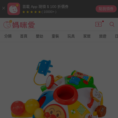
首載 App 現領 $ 100 折價券
點我領券
( 10000+ )
分類
首頁
嬰幼
童裝
玩具
家居
旅遊