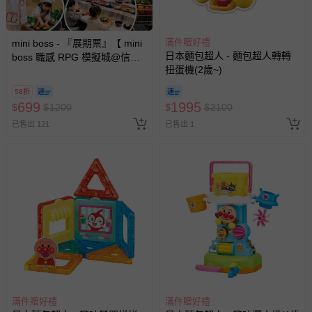
滿件贈好禮
mini boss - 『展期票』【 mini
日本麵包超人 - 麵包超人轉轉
boss 職感 RPG 模擬城@信義
扭蛋機(2歲~)
A11 】2026/7/10-8/30 (電子票
券，於展期現場憑訂單編號兌
58折
換，依現場梯次安排入場，逾
699
1995
$
$
1200
$
$
2100
期作廢) (兒童票(2歲以上)贈一
已售出 121
已售出 1
名陪伴成人)
滿件贈好禮
滿件贈好禮