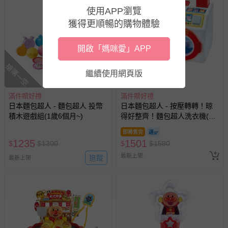
商品、食品等）。
使用APP瀏覽
客製化商品（例如客製生日書、姓名貼等）。
獲得更順暢的購物體驗
報紙、期刊或雜誌（惟書籍如經拆封、使用，則酌收整
新費用）。
開啟「媽咪愛」APP
經消費者拆封之影音商品或電腦軟體（例如 DVD、CD
搶購一空
等）。
繼續使用網頁版
非以有形媒介提供之數位內容或一經提供即為完成之線
上服務，經消費者事先同意始提供（例如線上課程、遊
滿件贈好禮
滿件贈好禮
日本麵包超人 - 麵包超人 投幣
日本麵包超人 - 按壓轉轉！晾
戲或活動點數等）。
積木遊戲組(1歲6個月~)
得好整齊！麵包超人洗衣機(3
已拆封之以下類型商品：
歲~)
-個人衛生用品（例如尿布、貼身衣物、泳裝、襪子、地
即將售完
1235
1501
$
$
1300
$
$
1580
墊、寢具類等）。
-新生兒親膚衣物（嬰幼兒包巾與背巾、包屁衣、學習
最新上架
追蹤
最新上架
褲、紗布衣等）。
-接觸性孕哺產品（奶嘴、奶瓶、擠乳器、哺乳衣、托腹
帶束縛衣、餐搖椅等）。
-其他原廠盒裝商品封口處已貼上「不可拆封」，或具警
示字句等說明貼紙、封條者。
國際航空、客運、訂房等服務。