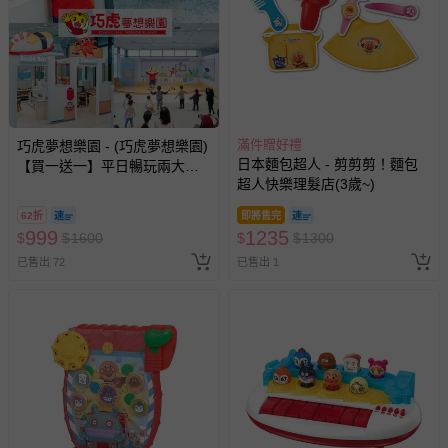
滿件贈好禮
巧虎夢想樂園 - (巧虎夢想樂園)
日本麵包超人 - 剪剪剪！麵包
【買一送一】平日暢玩兩大一
超人快樂理髮店(3歲~)
小套票 (正券為電子票券現場兌
換，贈送券現場領取)-效期至
62折
即將售完
2026/10/16 正券逾期視同現金
999
1235
$
$
1600
$
$
1300
券使用
已售出 72
已售出 1