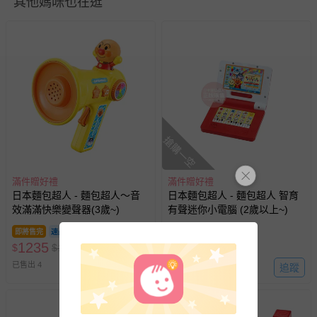
其他媽咪也在逛
退換貨須知
您所購買的商品享有7天的鑑賞期／猶豫期權益，但此期間
並非試用期，您所退回的商品必須是未經使用的全新狀態，
包含完整包裝、配件、說明文件及贈品等。
如需退換貨，請於收到商品7天（含例假日內提出），如為
瑕疵退換貨所產生的運費，將由媽咪愛負責處理，若非瑕疵
退貨，您可至『查詢訂單』>『已出貨』中查詢該筆訂單，
並點選『我要退貨』即可進行申請。若有相關退貨問題，請
搶購一空
至媽咪愛
LINE@客服ID: @mamilove
我們將依序為您處理
與服務，謝謝。
滿件贈好禮
滿件贈好禮
日本麵包超人 - 麵包超人～音
日本麵包超人 - 麵包超人 智育
針對滿件折/滿額贈…等活動，如因部份退貨，而該訂單保
效滿滿快樂變聲器(3歲~)
有聲迷你小電腦 (2歲以上~)
留商品未達活動門檻，將以原價計算，活動贈品亦需一併退
即將售完
回。
1235
836
$
$
1300
$
$
880
已售出 4
追蹤
已售出 6
部分商品依據消費者保護法的規定，不適用七天鑑賞期/猶
豫期範圍：
易於腐敗、保存期限較短或解約時即將逾期（例如生鮮