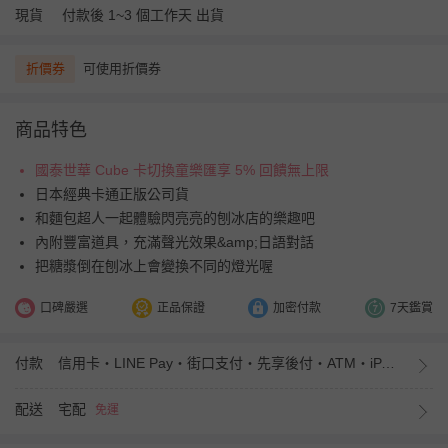
現貨
付款後 1~3 個工作天 出貨
折價券
可使用折價券
商品特色
國泰世華 Cube 卡切換童樂匯享 5% 回饋無上限
日本經典卡通正版公司貨
和麵包超人一起體驗閃亮亮的刨冰店的樂趣吧
內附豐富道具，充滿聲光效果&amp;日語對話
把糖漿倒在刨冰上會變換不同的燈光喔
口碑嚴選
正品保證
加密付款
7天鑑賞
付款
信用卡・LINE Pay・街口支付・先享後付・ATM・iPASS MONEY
配送
宅配
免運