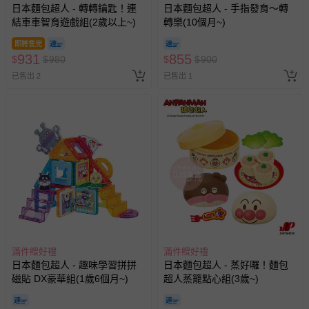
日本麵包超人 - 轉轉鑰匙！連
日本麵包超人 - 手指發育～轉
結車車智育遊戲組(2歲以上~)
轉樂(10個月~)
即將售完
931
855
$
$
980
$
$
900
已售出 2
已售出 1
滿件贈好禮
滿件贈好禮
日本麵包超人 - 趣味學習拼拼
日本麵包超人 - 蒸好囉！麵包
磁貼 DX豪華組(1歲6個月~)
超人蒸籠點心組(3歲~)