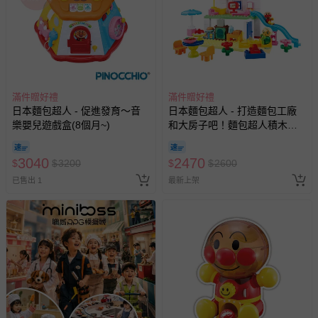
滿件贈好禮
滿件贈好禮
日本麵包超人 - 促進發育～音
日本麵包超人 - 打造麵包工廠
樂嬰兒遊戲盒(8個月~)
和大房子吧！麵包超人積木樂
趣桶(3歲~)
3040
2470
$
$
3200
$
$
2600
已售出 1
最新上架