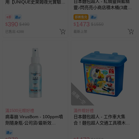
日本麵包超人 - 紅精靈與藍精
用【UNIQUE史萊姆夜光實驗室
靈♪閃亮亮小商店積木桶(3歲以
@ 台北科教館 】2026/6/11-
上~)
8/30 (電子票券，於展期現場憑
8折
即將售完
訂單編號兌換，逾期作廢) (大
390
1473
$
$
490
$
$
1550
人小孩均一價(3歲以上需購票))
已售出 4288
最新上架
搶購一空
滿1500元贈好禮
滿件贈好禮
病毒崩 VirusBom - 100ppm噴
日本麵包超人 - 工作車大集
劑隨身瓶-公司貨/最新效
合！麵包超人交通工具積木桶
期-100ml
(3歲以上~)