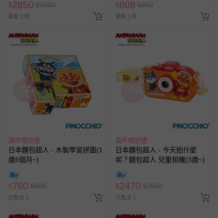
2850
808
$
$
3000
$
$
850
最新上架
最新上架
滿件贈好禮
滿件贈好禮
日本麵包超人 - 木製學習拼圖(1
日本麵包超人 - 今天拍什麼
歲6個月~)
呢？麵包超人 兒童相機(3歲~)
760
2470
$
$
800
$
$
2600
已售出 2
已售出 1