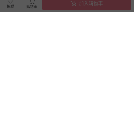
加入購物車
追蹤
購物車
滿件贈好禮
滿件贈好禮
日本麵包超人 - 麵包超人滾滾
日本麵包超人 - 細菌人與大噹
積木～趣味滿滿動物園DX(3歲
噹 刺激同樂麵包超人拳！(3歲
~)
~)
即將售完
即將售完
3230
855
$
$
3400
$
$
899
最新上架
已售出 2