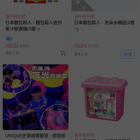
搶購一空
商品如因「價格、組合」等錯誤原因，導致無法安排出貨，
會主動以簡訊及mail通知訂單取消事宜，並將提供適當補
滿件贈好禮
滿件贈好禮
償。
日本麵包超人 - 麵包超人迷你
日本麵包超人 - 洗澡水桶組(3歲
果汁販賣機(3歲~)
~)
808
684
$
$
850
$
$
720
最新上架
追蹤
最新上架
滿件贈好禮
UNIQUE史萊姆實驗室 - 即買即