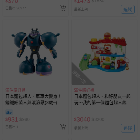
370
1473
$
$
$
1550
已售出 98977
追蹤
最新上架
搶購一空
滿件贈好禮
滿件贈好禮
日本麵包超人 - 車車大變身！
日本麵包超人 - 和好朋友一起
鋼鐵細菌人與滾滾獸(3歲~)
玩～我的第一個麵包超人趣味
小屋DX(2歲~)
931
3040
$
$
980
$
$
3200
已售出 1
追蹤
最新上架