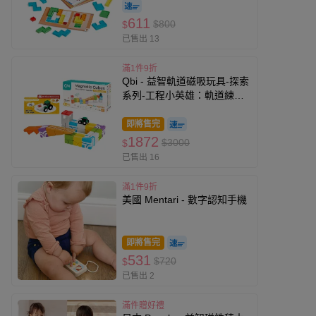
611
$800
$
已售出 13
滿1件9折
Qbi - 益智軌道磁吸玩具-探索
系列-工程小英雄：軌道練習
組
即將售完
1872
$3000
$
已售出 16
滿1件9折
美國 Mentari - 數字認知手機
即將售完
531
$720
$
已售出 2
滿件贈好禮