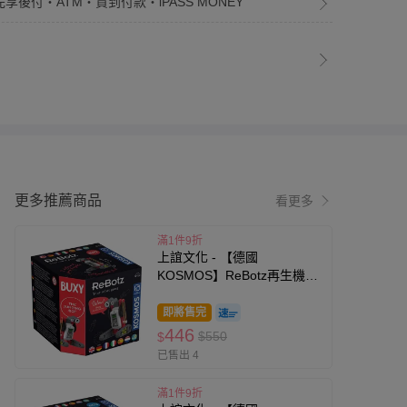
先享後付・ATM・貨到付款・iPASS MONEY
更多推薦商品
看更多
滿1件9折
上誼文化 - 【德國
KOSMOS】ReBotz再生機器
人-柴犬-8歲以上
即將售完
446
$550
$
已售出 4
滿1件9折