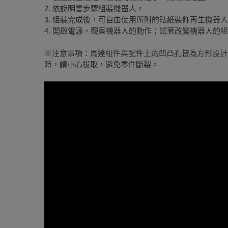
2. 依說明書步驟組裝機器人。
3. 組裝完成後，可自由使用所附的貼紙裝飾再生機器
4. 開啟電源，觀察機器人的動作；試著改變機器人的
※注意事項：馬達組件與配件上的凹凸孔皆為方形設計
時，請小心拔取，避免零件斷裂。