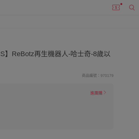
S】ReBotz再生機器人-哈士奇-8歲以
商品編號：970179
進團購