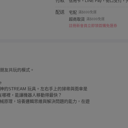
付款
信用卡・LINE Pay・街口支付・
配送
宅配
滿$699免運
超商取貨
滿$699免運
註冊新會員立即領首購免運券
、朋友共玩的模式。
e
的STREAM 玩具。左右手上的掃帚與雨傘是
在哪裡，能讓機器人移動得最快？
械原理，培養邏輯思維與解決問題的能力，在遊