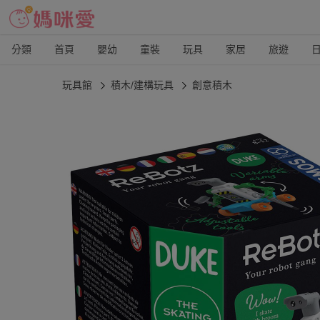
分類
首頁
嬰幼
童裝
玩具
家居
旅遊
玩具館
積木/建構玩具
創意積木