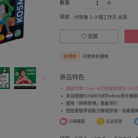
1
數量
現貨
付款後 1~3 個工作天 出貨
追蹤
折價券
可使用折價券
商品特色
國泰世華 Cube 卡切換童樂匯享 5%
來自德國KOSMOS的ReBotz再生機
運用「槓桿原理」推動滑行
透過實驗學習動力機械原理，培養邏
口碑嚴選
正品保證