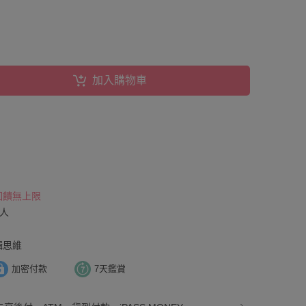
加入購物車
 回饋無上限
器人
輯思維
加密付款
7天鑑賞