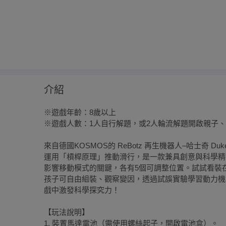
介紹
※遊戲年齡：8歲以上
※遊戲人數：1人自行解題，或2人輪流解題開啟親子
來自德國KOSMOS的 ReBotz 再生機器人–哈士奇 Duk
運用「槓桿原理」推動滑行，是一款兼具創意與科學精神
影響移動模式的關鍵，各有5個可調整位置。試試看裝
孩子可自由組裝、觀察變因，透過試誤實驗學習動力機
戲中激發科學探究力！
【玩法說明】
1. 裝置馬達電池（需使用螺絲起子，開啟電池盒）。