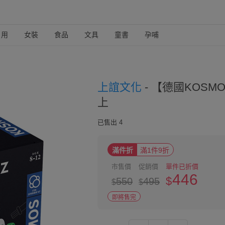
日用
女裝
食品
文具
童書
孕哺
上誼文化
-
【德國KOSMO
上
已售出 4
滿件折
滿1件9折
市售價
促銷價
單件已折價
446
$
550
495
$
$
即將售完