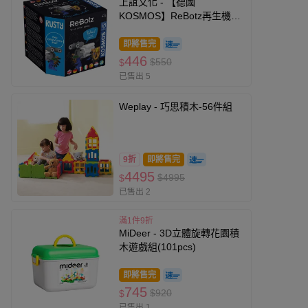
上誼文化 - 【德國
KOSMOS】ReBotz再生機器
人-柯基-8歲以上
即將售完
446
$550
$
已售出 5
Weplay - 巧思積木-56件組
9折
即將售完
4495
$4995
$
已售出 2
滿1件9折
MiDeer - 3D立體旋轉花園積
木遊戲組(101pcs)
即將售完
745
$920
$
已售出 1