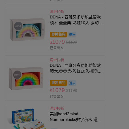
滿1件9折
DENA - 西班牙多功能益智軟
積木.疊疊樂-彩虹10入-夢幻色
(有3色可選)
即將售完
1079
$1199
$
已售出 5
滿1件9折
DENA - 西班牙多功能益智軟
積木.疊疊樂-彩虹10入-螢光色
(有3色可選)
即將售完
1079
$1199
$
已售出 5
滿1件9折
美國hand2mind -
Numberblocks數字積木-邏輯
拼塊解密盒