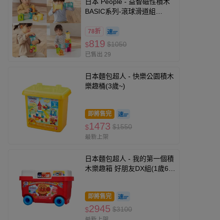
日本 People - 益智磁性積木
BASIC系列-滾球滑道組
(2023)
78折
819
$1050
$
已售出 29
日本麵包超人 - 快樂公園積木
樂趣桶(3歲~)
即將售完
1473
$1550
$
最新上架
日本麵包超人 - 我的第一個積
木樂趣箱 好朋友DX組(1歲6個
月以上~)
即將售完
2945
$3100
$
最新上架