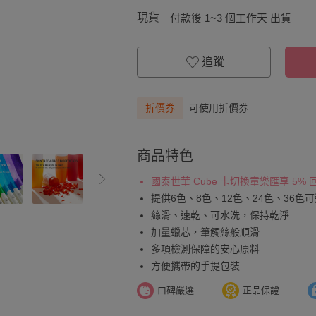
現貨
付款後 1~3 個工作天 出貨
追蹤
折價券
可使用折價券
商品特色
國泰世華 Cube 卡切換童樂匯享 5%
提供6色、8色、12色、24色、36色
絲滑、速乾、可水洗，保持乾淨
加量蠟芯，筆觸絲般順滑
多項檢測保障的安心原料
方便攜帶的手提包裝
口碑嚴選
正品保證