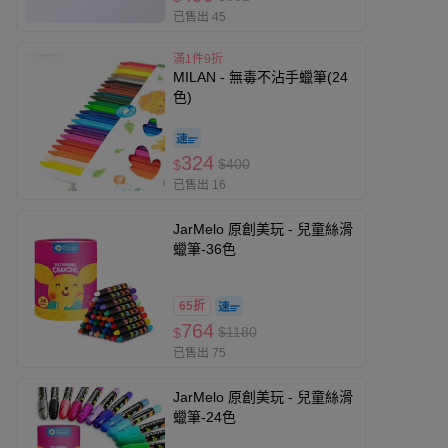
已售出 45
滿1件9折
MILAN - 無毒不沾手蠟筆(24
色)
324
$400
$
已售出 16
JarMelo 原創美玩 - 兒童絲滑
蠟筆-36色
65折
764
$1180
$
已售出 75
JarMelo 原創美玩 - 兒童絲滑
蠟筆-24色