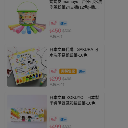
媽媽友 mamayo - 戶外可水洗
塗鴉粉筆24支桶(12色)-桶裝-
白、黃、紅、草綠、藍、紫、
象牙色、粉紅、橘色、水藍、
9折
紅棕、重棕色
450
$500
$
已售出 7
日本文具代購 - SAKURA 可
水洗不易斷蠟筆-16色
6折
即將售完
299
$498
$
已售出 97
日本文具 KOKUYO - 日本製
半透明質感彩繪蠟筆-10色
6折
499
$832
$