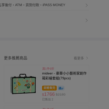
先享後付・ATM・貨到付款・iPASS MONEY
更多推薦商品
看更多
滿1件9折
mideer - 豪華小小藝術家創作
箱彩繪套組(79pcs)
即將售完
1766
$2180
$
已售出 2