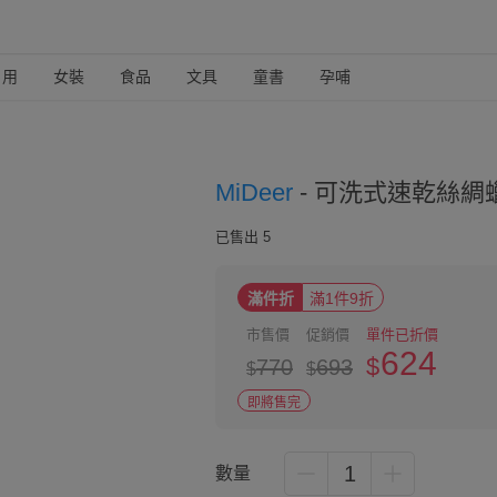
日用
女裝
食品
文具
童書
孕哺
MiDeer
-
可洗式速乾絲綢蠟筆(
已售出 5
滿件折
滿1件9折
市售價
促銷價
單件已折價
624
$
770
693
$
$
即將售完
1
數量