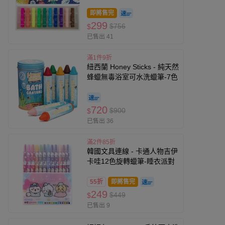
即將售完
299
$756
$
已售出 41
滿1件9折
紐西蘭 Honey Sticks - 純天然
蜂蠟無毒浴室可水洗蠟筆-7色
720
$900
$
已售出 36
滿2件85折
韓國文具連線 - 卡通人物吉伊
卡哇12色旋轉蠟筆-睡衣派對
55折
即將售完
249
$449
$
已售出 9