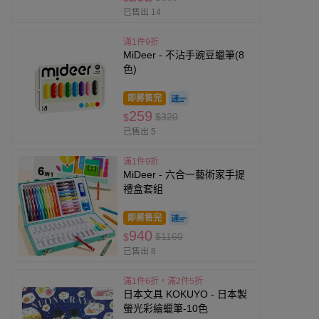
已售出 14
滿1件9折
MiDeer - 不沾手豌豆蠟筆(8
色)
即將售完
259
$320
$
已售出 5
滿1件9折
MiDeer - 六合一藝術家手提
禮盒套組
即將售完
940
$1160
$
已售出 8
滿1件6折，滿2件5折
日本文具 KOKUYO - 日本製
螢光彩繪蠟筆-10色