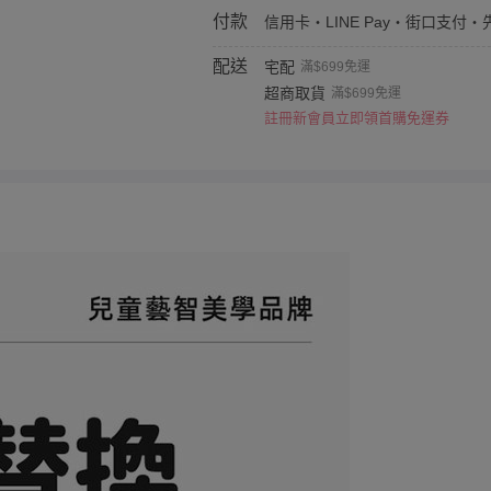
付款
信用卡・LINE Pay・街口支付・
配送
宅配
滿$699免運
超商取貨
滿$699免運
註冊新會員立即領首購免運券