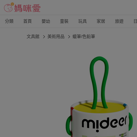
分類
首頁
嬰幼
童裝
玩具
家居
旅遊
文具館
美術用品
蠟筆/色鉛筆