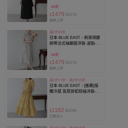
68折
1479
$2171
$
最新上架
滿2件95折
日本 BLUE EAST - 俐落領腰
綁帶法式袖顯瘦洋裝-波點-灰
白
68折
1479
$2171
$
最新上架
滿1件77折，滿2件55折
日本 BLUE EAST - [推薦]接
觸冷感 氣質排釦短袖洋裝-素
面-黃
1182
$2256
$
已售出 2