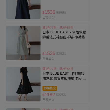
1536
$2931
$
已售出 14
滿1件77折，滿2件55折
日本 BLUE EAST - 俐落領腰
綁帶法式袖顯瘦洋裝-薄荷綠
1536
$2931
$
已售出 1
滿1件77折，滿2件55折
日本 BLUE EAST - [推薦]接
觸冷感 氣質排釦短袖洋裝-小
花朵-黑
即將售完
1182
$2256
$
已售出 3