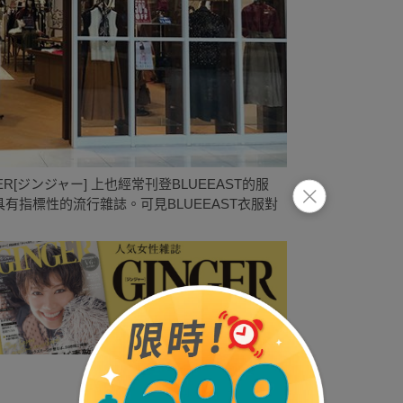
[ジンジャー] 上也經常刊登BLUEEAST的服
具有指標性的流行雜誌。可見BLUEEAST衣服對