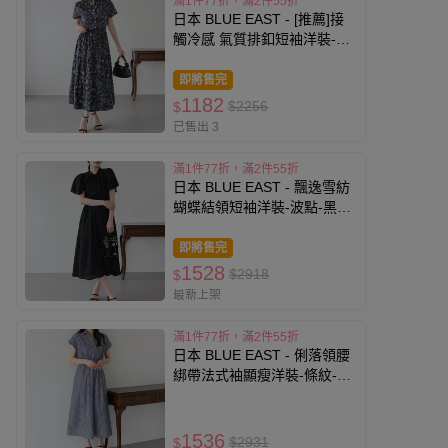
滿1件77折，滿2件55折
日本 BLUE EAST - [推薦]接
觸冷感 氣質排釦短袖洋裝-藝
術花卉-咖啡x藍
即將售完
1182
$2256
$
已售出 3
滿1件77折，滿2件55折
日本 BLUE EAST - 飄逸雪紡
蝴蝶結領短袖洋裝-波點-黑
(M)
即將售完
1528
$2918
$
最新上架
滿1件77折，滿2件55折
日本 BLUE EAST - 俐落領腰
綁帶法式袖顯瘦洋裝-條紋-海
軍藍
1536
$2931
$