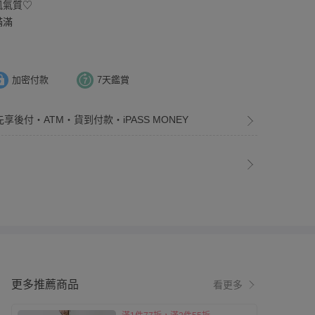
風氣質♡
滿滿
加密付款
7天鑑賞
先享後付・ATM・貨到付款・iPASS MONEY
更多推薦商品
看更多