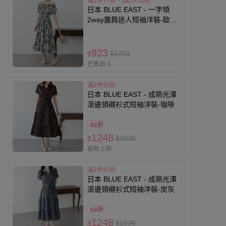
滿1件77折，滿2件55折
日本 BLUE EAST - 一字領
2way露肩迷人短袖洋裝-歐風
花卉-海軍藍
923
$1763
$
已售出 4
滿2件95折
日本 BLUE EAST - 成熟光澤
滾邊領襯衫式短袖洋裝-咖啡
68折
1248
$1836
$
最新上架
滿2件95折
日本 BLUE EAST - 成熟光澤
滾邊領襯衫式短袖洋裝-炭灰
68折
1248
$1836
$