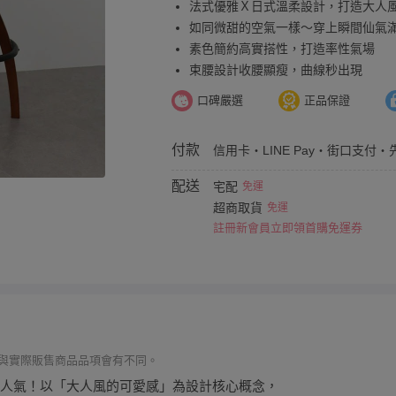
法式優雅Ｘ日式溫柔設計，打造大人
如同微甜的空氣一樣～穿上瞬間仙氣
素色簡約高實搭性，打造率性氣場
束腰設計收腰顯瘦，曲線秒出現
口碑嚴選
正品保證
付款
信用卡・LINE Pay・街口支付・
配送
宅配
免運
超商取貨
免運
註冊新會員立即領首購免運券
與實際販售商品品項會有不同。
默地超人氣！以「大人風的可愛感」為設計核心概念，