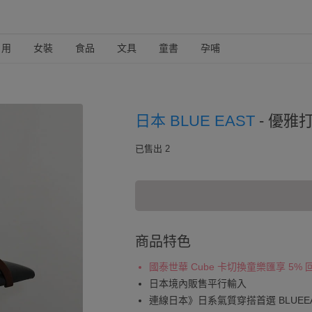
日用
女裝
食品
文具
童書
孕哺
日本 BLUE EAST
-
優雅打
已售出 2
商品特色
國泰世華 Cube 卡切換童樂匯享 5%
日本境內販售平行輸入
連線日本》日系氣質穿搭首選 BLUEE