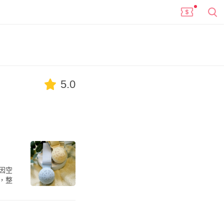
5.0
因空
，整