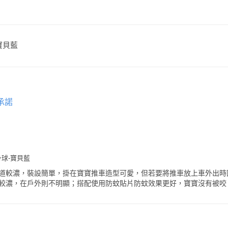
-寶貝藍
承諾
球-寶貝藍
道較濃，裝設簡單，掛在寶寶推車造型可愛，但若要將推車放上車外出時
較濃，在戶外則不明顯；搭配使用防蚊貼片防蚊效果更好，寶寶沒有被咬