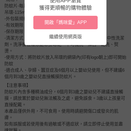
使用APP瀏覽
防蚊片-每片3.2克，內含2片裝
獲得更順暢的購物體驗
吊環-115mm，重量 20g
-外包裝規格：100x43x170mm，重量53g
開啟「媽咪愛」APP
-有效期限：詳見包裝上標示
-保存期限：5年
繼續使用網頁版
-清潔方式：將防蚊片取出後，建議用冷水手洗並搭配中性洗潔
劑。洗淨後在陰涼處懸掛晾乾。不可機洗、漂白、乾洗、熨
燙。
-使用方式：將防蚊片放入吊環的網袋內(印有logo朝上)即可開始
防蚊
-適合成人、孕婦、蠶豆症及6個月以上嬰幼兒使用，但不建議6
個月到3歲之嬰幼兒直接觸摸防蚊片。
【注意事項】
防蚊片內含多種精油成分，6個月到3歲之嬰幼兒不建議直接觸
摸，請放置於嬰幼兒無法觸及之處，避免誤食。3歲以上孩童可
直接配戴。
本產品僅供外用，不可食用。使用時請避開傷口或發炎的肌
膚。
如有誤服或若使用後有過敏或不適症狀，請立即停止使用並盡
速就醫。