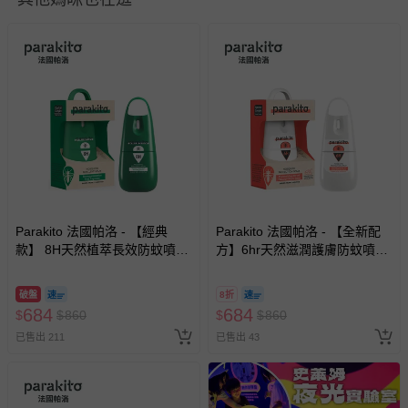
至媽咪愛
LINE@客服ID: @mamilove
我們將依序為您處理
與服務，謝謝。
針對滿件折/滿額贈…等活動，如因部份退貨，而該訂單保
留商品未達活動門檻，將以原價計算，活動贈品亦需一併退
回。
部分商品依據消費者保護法的規定，不適用七天鑑賞期/猶
豫期範圍：
易於腐敗、保存期限較短或解約時即將逾期（例如生鮮
商品、食品等）。
Parakito 法國帕洛 - 【經典
Parakito 法國帕洛 - 【全新配
款】 8H天然植萃長效防蚊噴霧
客製化商品（例如客製生日書、姓名貼等）。
方】6hr天然滋潤護膚防蚊噴霧
防蚊液 長效 防水 強效-75ml
防蚊液 長效 防水 強效-75ml
報紙、期刊或雜誌（惟書籍如經拆封、使用，則酌收整
新費用）。
破盤
8折
684
684
$
$
860
$
$
860
經消費者拆封之影音商品或電腦軟體（例如 DVD、CD
已售出 211
已售出 43
等）。
非以有形媒介提供之數位內容或一經提供即為完成之線
上服務，經消費者事先同意始提供（例如線上課程、遊