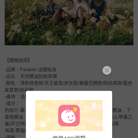
【規格說明】
-品牌：Parakito 法國帕洛
-品名：天然精油防蚊吊環
-顏色：清新綠意款/天王星款/炭灰款/春暖花開款/時尚黑款/藍色
星星款/迷彩款
-產地：法國
-成分：
防蚊片-薰衣草精油﹑香茅精油﹑天竺葵精油﹑松節油精油﹑丁
香苞精油﹑薄荷精油﹑廣藿香精油﹑N-乙基-5-甲基-2-(1-甲基乙
基)环己甲酰胺﹑香草醛﹑乙烯-醋酸乙烯共聚物﹑聚丙烯
吊環-聚脂纖維﹑鋁合金
-規格：