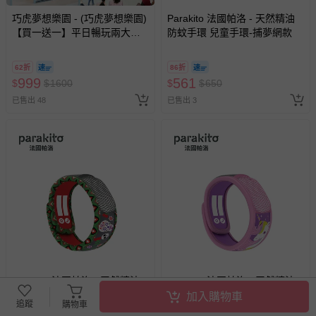
巧虎夢想樂園 - (巧虎夢想樂園)
Parakito 法國帕洛 - 天然精油
【買一送一】平日暢玩兩大一
防蚊手環 兒童手環-捕夢網款
小套票 (正券為電子票券現場兌
換，贈送券現場領取)-效期至
62折
86折
2026/10/16 正券逾期視同現金
999
561
$
$
1600
$
$
650
券使用
已售出 48
已售出 3
Parakito 法國帕洛 - 天然精油
Parakito 法國帕洛 - 天然精油
防蚊手環 兒童手環-骷髏夜總會
防蚊手環 兒童手環-獨角獸款
加入購物車
追蹤
購物車
款