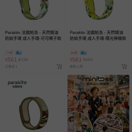
Parakito 法國帕洛 - 天然精油
Parakito 法國帕洛 - 天然精油
防蚊手環 成人手環-可可椰子款
防蚊手環 成人手環-陽光檸檬款
77折
86折
561
561
$
$
730
$
$
650
已售出 1
最新上架