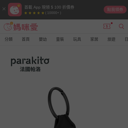
首載 App 現領 $ 100 折價券
點我領券
( 10000+ )
分類
首頁
嬰幼
童裝
玩具
家居
旅遊
9