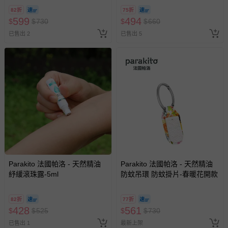
82折
75折
599
494
$
$
730
$
$
660
已售出 2
已售出 5
Parakito 法國帕洛 - 天然精油
Parakito 法國帕洛 - 天然精油
紓緩滾珠露-5ml
防蚊吊環 防蚊掛片-春暖花開款
82折
77折
428
561
$
$
525
$
$
730
已售出 1
最新上架