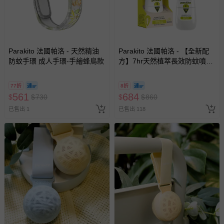
商品實際的配達日期，可於訂單個人資料內的查詢訂單內，
已出貨通知之訊息為主。
如您收到商品，請依正常流程檢查是否完好，若商品遇瑕疵
情形，您可申請更換新品或退貨，請見：
退貨的辦理流程
。
Parakito 法國帕洛 - 天然精油
Parakito 法國帕洛 - 【全新配
防蚊手環 成人手環-手繪蜂鳥款
方】7hr天然植萃長效防蚊噴霧
若您對於會員帳號、商品訂購與資訊、購物流程、付款方
防蚊液 長效 防水 強效-75ml
式、折價券與購物金的使用、退貨及商品運送方式等有疑
77折
8折
問，你可詳見：
媽咪愛客服中心
。
561
684
$
$
730
$
$
860
預購商品：預購為海外同步代購，遇缺貨即會通知媽咪並協
已售出 1
已售出 118
助取消退款事宜。
商品如因「價格、組合」等錯誤原因，導致無法安排出貨，
會主動以簡訊及mail通知訂單取消事宜，並將提供適當補
償。