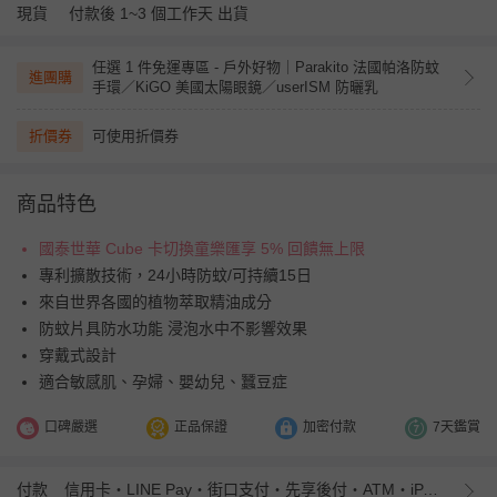
現貨
付款後 1~3 個工作天 出貨
任選 1 件免運專區 - 戶外好物｜Parakito 法國帕洛防蚊
進團購
手環／KiGO 美國太陽眼鏡／userISM 防曬乳
折價券
可使用折價券
商品特色
國泰世華 Cube 卡切換童樂匯享 5% 回饋無上限
專利擴散技術，24小時防蚊/可持續15日
來自世界各國的植物萃取精油成分
防蚊片具防水功能 浸泡水中不影響效果
穿戴式設計
適合敏感肌、孕婦、嬰幼兒、蠶豆症
口碑嚴選
正品保證
加密付款
7天鑑賞
付款
信用卡・LINE Pay・街口支付・先享後付・ATM・iPASS MONEY