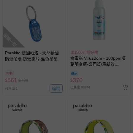
搶購一空
滿1500元贈好禮
Parakito 法國帕洛 - 天然精油
病毒崩 VirusBom - 100ppm噴
防蚊吊環 防蚊掛片-藍色星星
劑隨身瓶-公司貨/最新效
期-100ml
77折
561
370
$
$
730
$
已售出 98974
追蹤
已售出 1