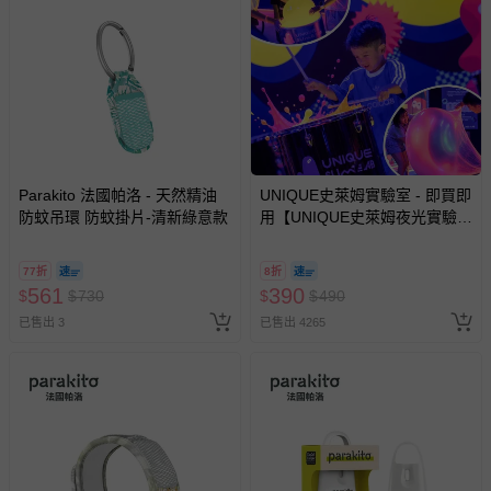
戲或活動點數等）。
已拆封之以下類型商品：
-個人衛生用品（例如尿布、貼身衣物、泳裝、襪子、地
墊、寢具類等）。
-新生兒親膚衣物（嬰幼兒包巾與背巾、包屁衣、學習
褲、紗布衣等）。
-接觸性孕哺產品（奶嘴、奶瓶、擠乳器、哺乳衣、托腹
帶束縛衣、餐搖椅等）。
Parakito 法國帕洛 - 天然精油
UNIQUE史萊姆實驗室 - 即買即
-其他原廠盒裝商品封口處已貼上「不可拆封」，或具警
防蚊吊環 防蚊掛片-清新綠意款
用【UNIQUE史萊姆夜光實驗室
示字句等說明貼紙、封條者。
@ 台北科教館 】2026/6/11-
8/30 (電子票券，於展期現場憑
國際航空、客運、訂房等服務。
77折
8折
訂單編號兌換，逾期作廢) (大
561
390
$
$
730
$
$
490
人小孩均一價(3歲以上需購票))
相關的退換貨辦理流程，可詳見：
退換貨 & 退款問題
已售出 3
已售出 4265
其他常見問題：
運送服務：目前提供的運送僅限台灣本島。如您位於離島地
區，可能會無法配送，或須依據商品需加收離島運費。廠商
亦保留出貨與否的權利。離島、偏遠地區、樓層親送等加價
費用，可能會另需加收。