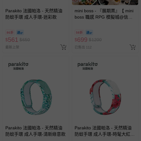
Parakito 法國帕洛 - 天然精油
mini boss - 『展期票』【 mini
防蚊手環 成人手環-迷彩款
boss 職感 RPG 模擬城@信義
A11 】2026/7/10-8/30 (電子票
券，於展期現場憑訂單編號兌
86折
58折
換，依現場梯次安排入場，逾
561
699
$
$
650
$
$
1200
期作廢) (兒童票(2歲以上)贈一
最新上架
已售出 112
名陪伴成人)
Parakito 法國帕洛 - 天然精油
Parakito 法國帕洛 - 天然精油
防蚊手環 成人手環-清新綠意款
防蚊手環 成人手環-時髦大紅花
款