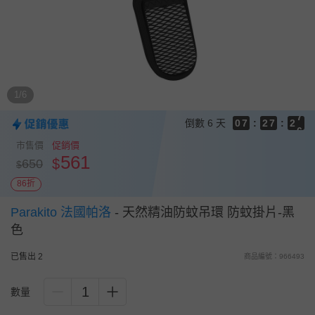
8
7
9
9
6
8
8
5
7
7
4
6
6
9
3
5
5
8
1/6
2
9
4
9
4
7
1
8
3
8
3
6
倒數
6 天
0
7
:
2
7
:
2
5
6
1
6
1
4
市售價
促銷價
5
0
5
0
3
561
$
650
$
4
4
2
3
3
1
86折
2
2
0
1
1
Parakito 法國帕洛
-
天然精油防蚊吊環 防蚊掛片-黑
0
0
色
已售出 2
商品編號：966493
1
數量