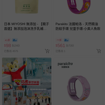
日本 MIYOSHI 無添加 - 【親子
Parakito 法國帕洛 - 天然精油
首選】無添加泡沫洗手乳補充
防蚊手環 兒童手環-小美人魚款
包-300ml
41折
77折
98
561
$
$
240
$
$
730
已售出 4575
已售出 1