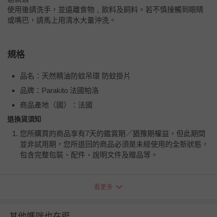
使用後請洗手，並遠離食物﹑飲料及飼料。若不慎接觸到眼睛
或嘴巴，請馬上用清水大量沖洗。
規格
品名：天然精油防蚊吊環 防蚊掛片
品牌：Parakito 法國帕洛
商品產地（國）：法國
退換貨須知
您所購買的商品享有7天的鑑賞期／猶豫期權益，但此期間
並非試用期，您所退回的商品必須是未經使用的全新狀態，
包含完整包裝、配件、說明文件及贈品等。
如需退換貨，請於收到商品7天（含例假日內提出），如為
看更多
瑕疵退換貨所產生的運費，將由媽咪愛負責處理，若非瑕疵
退貨，您可至『查詢訂單』>『已出貨』中查詢該筆訂單，
並點選『我要退貨』即可進行申請。若有相關退貨問題，請
其他媽咪也在逛