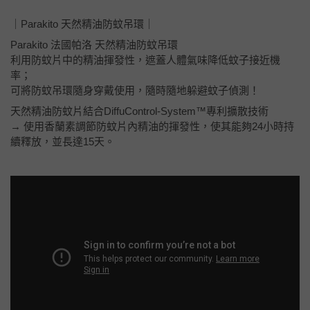
｜Parakito 天然精油防蚊吊環｜
Parakito 法國帕洛 天然精油防蚊吊環
利用防蚊片中的精油揮發性，遮蓋人體氣味降低蚊子接近機
率；
可將防蚊吊環隨身穿戴使用，隨時隨地躲避蚊子偵測！
天然精油防蚊片結合DiffuControl-System™專利擴散技術
→ 使用香蘭素調節防蚊片內精油的揮發性，使其能夠24小時持
續釋放，並長達15天。