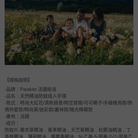
【規格說明】
-品牌：Parakito 法國帕洛
-品名：天然精油防蚊成人手環
-款式：時尚大紅花/清新綠意/時空冒險/可可椰子/手繪蜂鳥款/熱
情仲夏款/時尚黑/迷彩款/叢林款/陽光檸檬款
-產地：法國
-成分：
防蚊片-薰衣草精油﹑香茅精油﹑天竺葵精油﹑松節油精油﹑丁
香苞精油﹑薄荷精油﹑廣藿香精油﹑N-乙基-5-甲基-2-(1-甲基乙