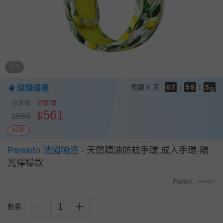
8
7
6
5
9
4
9
8
3
8
7
1/1
2
9
7
6
1
8
6
5
9
倒數
6 天
0
7
:
5
9
:
4
8
6
4
8
3
7
市售價
促銷價
5
3
7
2
6
561
$
650
$
4
2
6
1
5
3
1
5
0
4
86折
2
0
4
3
1
3
Parakito 法國帕洛
-
天然精油防蚊手環 成人手環-陽
2
0
2
1
光檸檬款
1
0
0
商品編號：966491
1
數量