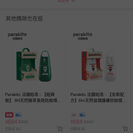
看更多
瑕疵退換貨所產生的運費，將由媽咪愛負責處理，若非瑕疵
退貨，您可至『查詢訂單』>『已出貨』中查詢該筆訂單，
並點選『我要退貨』即可進行申請。若有相關退貨問題，請
其他媽咪也在逛
至媽咪愛
LINE@客服ID: @mamilove
我們將依序為您處理
與服務，謝謝。
針對滿件折/滿額贈…等活動，如因部份退貨，而該訂單保
留商品未達活動門檻，將以原價計算，活動贈品亦需一併退
回。
部分商品依據消費者保護法的規定，不適用七天鑑賞期/猶
豫期範圍：
易於腐敗、保存期限較短或解約時即將逾期（例如生鮮
商品、食品等）。
Parakito 法國帕洛 - 【經典
Parakito 法國帕洛 - 【全新配
款】 8H天然植萃長效防蚊噴霧
客製化商品（例如客製生日書、姓名貼等）。
方】6hr天然滋潤護膚防蚊噴霧
防蚊液 長效 防水 強效-75ml
防蚊液 長效 防水 強效-75ml
報紙、期刊或雜誌（惟書籍如經拆封、使用，則酌收整
新費用）。
破盤
8折
684
684
$
$
860
$
$
860
經消費者拆封之影音商品或電腦軟體（例如 DVD、CD
已售出 211
已售出 43
等）。