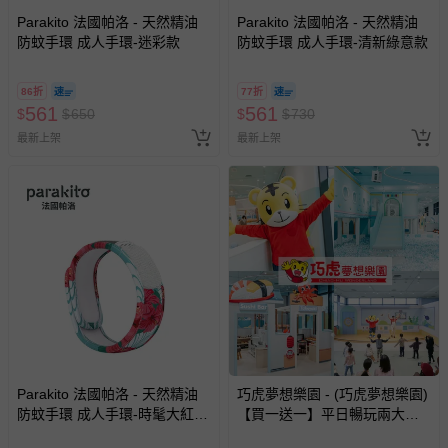
Parakito 法國帕洛 - 天然精油
Parakito 法國帕洛 - 天然精油
防蚊手環 成人手環-迷彩款
防蚊手環 成人手環-清新綠意款
86折
77折
561
561
$
$
650
$
$
730
最新上架
最新上架
Parakito 法國帕洛 - 天然精油
巧虎夢想樂園 - (巧虎夢想樂園)
防蚊手環 成人手環-時髦大紅花
【買一送一】平日暢玩兩大一
款
小套票 (正券為電子票券現場兌