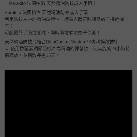
｜Parakito 法國帕洛 天然精油防蚊成人手環｜
Parakito 法國帕洛 天然精油防蚊成人手環
利用防蚊片中的精油揮發性，遮蓋人體氣味降低蚊子接近機
率；
可配戴於手腕或腳踝，隨時隨地躲避蚊子偵測！
天然精油防蚊片結合DiffuControl-System™專利擴散技術
→ 使用香蘭素調節防蚊片內精油的揮發性，使其能夠24小時持
續釋放，並擴散長達15天。