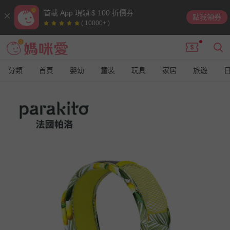
首載 App 現領 $ 100 折價券
點我領券
( 10000+ )
分類
首頁
嬰幼
童裝
玩具
家居
旅遊
9