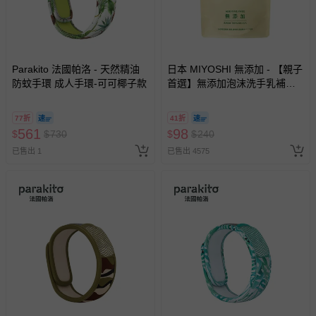
Parakito 法國帕洛 - 天然精油
日本 MIYOSHI 無添加 - 【親子
防蚊手環 成人手環-可可椰子款
首選】無添加泡沫洗手乳補充
包-300ml
77折
41折
561
98
$
$
730
$
$
240
已售出 1
已售出 4575