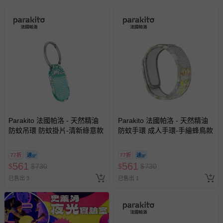
非以有形媒介提供之數位內容或一經提供即為完成之線
上服務，經消費者事先同意始提供（例如線上課程、遊
戲或活動點數等）。
已拆封之以下類型商品：
-個人衛生用品（例如尿布、貼身衣物、泳裝、襪子、地
墊、寢具類等）。
-新生兒親膚衣物（嬰幼兒包巾與背巾、包屁衣、學習
褲、紗布衣等）。
-接觸性孕哺產品（奶嘴、奶瓶、擠乳器、哺乳衣、托腹
帶束縛衣、餐搖椅等）。
Parakito 法國帕洛 - 天然精油
Parakito 法國帕洛 - 天然精油
-其他原廠盒裝商品封口處已貼上「不可拆封」，或具警
防蚊吊環 防蚊掛片-清新綠意款
防蚊手環 成人手環-手繪蜂鳥款
示字句等說明貼紙、封條者。
國際航空、客運、訂房等服務。
77折
77折
561
561
$
$
730
$
$
730
相關的退換貨辦理流程，可詳見：
退換貨 & 退款問題
已售出 3
已售出 1
其他常見問題：
運送服務：目前提供的運送僅限台灣本島。如您位於離島地