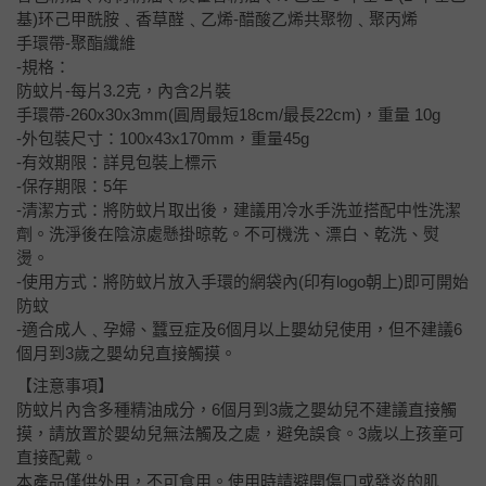
基)环己甲酰胺﹑香草醛﹑乙烯-醋酸乙烯共聚物﹑聚丙烯
手環帶-聚酯纖維
-規格：
防蚊片-每片3.2克，內含2片裝
手環帶-260x30x3mm(圓周最短18cm/最長22cm)，重量 10g
-外包裝尺寸：100x43x170mm，重量45g
-有效期限：詳見包裝上標示
-保存期限：5年
-清潔方式：將防蚊片取出後，建議用冷水手洗並搭配中性洗潔
劑。洗淨後在陰涼處懸掛晾乾。不可機洗、漂白、乾洗、熨
燙。
-使用方式：將防蚊片放入手環的網袋內(印有logo朝上)即可開始
防蚊
-適合成人﹑孕婦、蠶豆症及6個月以上嬰幼兒使用，但不建議6
個月到3歲之嬰幼兒直接觸摸。
【注意事項】
防蚊片內含多種精油成分，6個月到3歲之嬰幼兒不建議直接觸
摸，請放置於嬰幼兒無法觸及之處，避免誤食。3歲以上孩童可
直接配戴。
本產品僅供外用，不可食用。使用時請避開傷口或發炎的肌