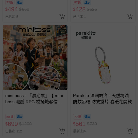
75折
82折
494
428
$
$
660
$
$
525
已售出 5
已售出 1
mini boss - 『展期票』【 mini
Parakito 法國帕洛 - 天然精油
boss 職感 RPG 模擬城@信義
防蚊吊環 防蚊掛片-春暖花開款
A11 】2026/7/10-8/30 (電子票
券，於展期現場憑訂單編號兌
58折
77折
換，依現場梯次安排入場，逾
699
561
$
$
1200
$
$
730
期作廢) (兒童票(2歲以上)贈一
已售出 112
最新上架
名陪伴成人)