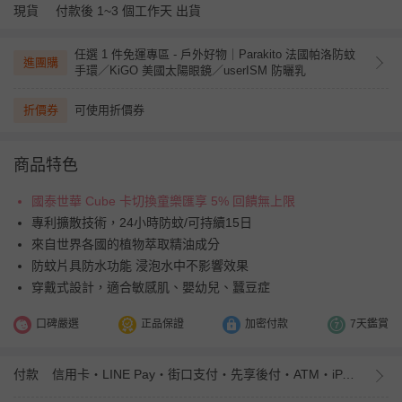
現貨
付款後 1~3 個工作天 出貨
任選 1 件免運專區 - 戶外好物｜Parakito 法國帕洛防蚊
進團購
手環／KiGO 美國太陽眼鏡／userISM 防曬乳
折價券
可使用折價券
商品特色
國泰世華 Cube 卡切換童樂匯享 5% 回饋無上限
專利擴散技術，24小時防蚊/可持續15日
來自世界各國的植物萃取精油成分
防蚊片具防水功能 浸泡水中不影響效果
穿戴式設計，適合敏感肌、嬰幼兒、蠶豆症
口碑嚴選
正品保證
加密付款
7天鑑賞
付款
信用卡・LINE Pay・街口支付・先享後付・ATM・iPASS MONEY