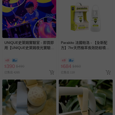
區，可能會無法配送，或須依據商品需加收離島運費。廠商
亦保留出貨與否的權利。離島、偏遠地區、樓層親送等加價
費用，可能會另需加收。
商品實際的配達日期，可於訂單個人資料內的查詢訂單內，
已出貨通知之訊息為主。
如您收到商品，請依正常流程檢查是否完好，若商品遇瑕疵
情形，您可申請更換新品或退貨，請見：
退貨的辦理流程
。
UNIQUE史萊姆實驗室 - 即買即
Parakito 法國帕洛 - 【全新配
用【UNIQUE史萊姆夜光實驗室
方】7hr天然植萃長效防蚊噴霧
若您對於會員帳號、商品訂購與資訊、購物流程、付款方
@ 台北科教館 】2026/6/11-
防蚊液 長效 防水 強效-75ml
式、折價券與購物金的使用、退貨及商品運送方式等有疑
8/30 (電子票券，於展期現場憑
8折
8折
問，你可詳見：
媽咪愛客服中心
。
訂單編號兌換，逾期作廢) (大
390
684
$
$
490
$
$
860
人小孩均一價(3歲以上需購票))
預購商品：預購為海外同步代購，遇缺貨即會通知媽咪並協
已售出 4265
已售出 118
助取消退款事宜。
商品如因「價格、組合」等錯誤原因，導致無法安排出貨，
會主動以簡訊及mail通知訂單取消事宜，並將提供適當補
償。