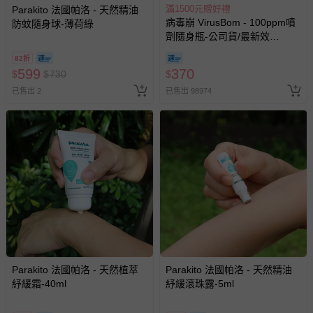
滿1500元贈好禮
Parakito 法國帕洛 - 天然精油
病毒崩 VirusBom - 100ppm噴
防蚊隨身球-薄荷綠
劑隨身瓶-公司貨/最新效
期-100ml
82折
599
370
$
$
730
$
已售出 2
已售出 98974
Parakito 法國帕洛 - 天然植萃
Parakito 法國帕洛 - 天然精油
紓緩霜-40ml
紓緩滾珠露-5ml