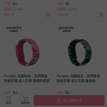
換，贈送券現場領取)-效期至
77折
62折
2026/10/16 正券逾期視同現金
561
999
$
$
730
$
$
1600
券使用
最新上架
已售出 48
Parakito 法國帕洛 - 天然精油
Parakito 法國帕洛 - 天然精油
防蚊手環 成人手環-熱情仲夏款
防蚊手環 成人手環-叢林款
86折
86折
561
561
$
$
650
$
$
650
加入購物車
追蹤
購物車
最新上架
已售出 1