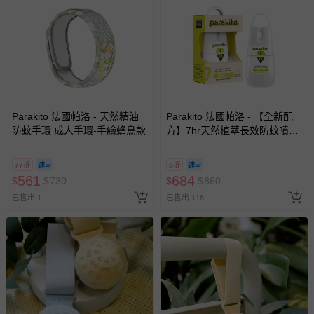
區，可能會無法配送，或須依據商品需加收離島運費。廠商
亦保留出貨與否的權利。離島、偏遠地區、樓層親送等加價
費用，可能會另需加收。
商品實際的配達日期，可於訂單個人資料內的查詢訂單內，
已出貨通知之訊息為主。
如您收到商品，請依正常流程檢查是否完好，若商品遇瑕疵
情形，您可申請更換新品或退貨，請見：
退貨的辦理流程
。
Parakito 法國帕洛 - 天然精油
Parakito 法國帕洛 - 【全新配
防蚊手環 成人手環-手繪蜂鳥款
方】7hr天然植萃長效防蚊噴霧
若您對於會員帳號、商品訂購與資訊、購物流程、付款方
防蚊液 長效 防水 強效-75ml
式、折價券與購物金的使用、退貨及商品運送方式等有疑
77折
8折
問，你可詳見：
媽咪愛客服中心
。
561
684
$
$
730
$
$
860
預購商品：預購為海外同步代購，遇缺貨即會通知媽咪並協
已售出 1
已售出 118
助取消退款事宜。
商品如因「價格、組合」等錯誤原因，導致無法安排出貨，
會主動以簡訊及mail通知訂單取消事宜，並將提供適當補
償。