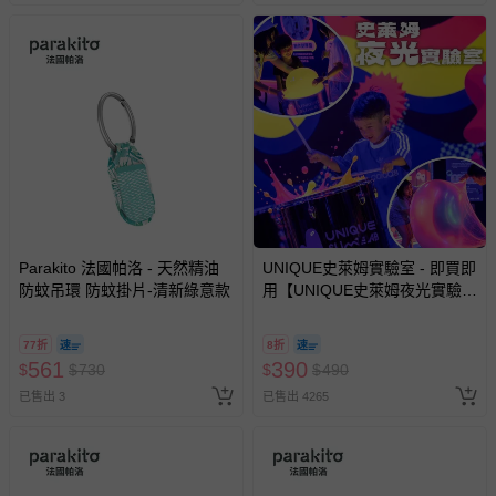
非以有形媒介提供之數位內容或一經提供即為完成之線
上服務，經消費者事先同意始提供（例如線上課程、遊
戲或活動點數等）。
已拆封之以下類型商品：
-個人衛生用品（例如尿布、貼身衣物、泳裝、襪子、地
墊、寢具類等）。
-新生兒親膚衣物（嬰幼兒包巾與背巾、包屁衣、學習
褲、紗布衣等）。
-接觸性孕哺產品（奶嘴、奶瓶、擠乳器、哺乳衣、托腹
帶束縛衣、餐搖椅等）。
Parakito 法國帕洛 - 天然精油
UNIQUE史萊姆實驗室 - 即買即
-其他原廠盒裝商品封口處已貼上「不可拆封」，或具警
防蚊吊環 防蚊掛片-清新綠意款
用【UNIQUE史萊姆夜光實驗室
示字句等說明貼紙、封條者。
@ 台北科教館 】2026/6/11-
8/30 (電子票券，於展期現場憑
國際航空、客運、訂房等服務。
77折
8折
訂單編號兌換，逾期作廢) (大
561
390
$
$
730
$
$
490
人小孩均一價(3歲以上需購票))
相關的退換貨辦理流程，可詳見：
退換貨 & 退款問題
已售出 3
已售出 4265
其他常見問題：
運送服務：目前提供的運送僅限台灣本島。如您位於離島地