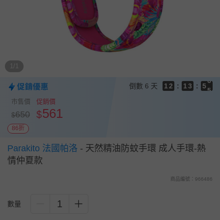
9
9
8
9
8
7
8
7
9
9
6
7
6
8
8
5
6
5
7
9
7
4
5
4
6
8
6
1/1
3
4
3
5
7
5
2
3
2
4
6
4
倒數
6 天
1
2
:
1
3
:
5
3
0
1
0
2
4
2
市售價
促銷價
0
1
3
1
561
$
650
$
0
2
0
1
86折
0
Parakito 法國帕洛
-
天然精油防蚊手環 成人手環-熱
情仲夏款
商品編號：966486
1
數量