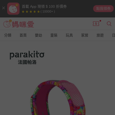
首載 App 現領 $ 100 折價券
點我領券
( 10000+ )
分類
首頁
嬰幼
童裝
玩具
家居
旅遊