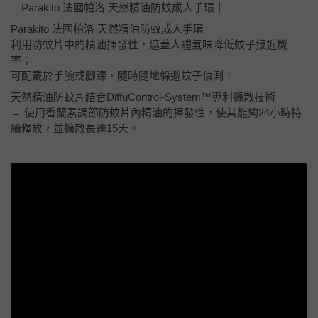
｜Parakito 法國帕洛 天然精油防蚊成人手環｜
Parakito 法國帕洛 天然精油防蚊成人手環
利用防蚊片中的精油揮發性，遮蓋人體氣味降低蚊子接近機
率；
可配戴於手腕或腳踝，隨時隨地躲避蚊子偵測！
天然精油防蚊片結合DiffuControl-System™專利擴散技術
→ 使用香蘭素調節防蚊片內精油的揮發性，使其能夠24小時持
續釋放，並擴散長達15天。