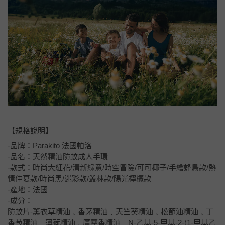
【規格說明】
-品牌：Parakito 法國帕洛
-品名：天然精油防蚊成人手環
-款式：時尚大紅花/清新綠意/時空冒險/可可椰子/手繪蜂鳥款/熱
情仲夏款/時尚黑/迷彩款/叢林款/陽光檸檬款
-產地：法國
-成分：
防蚊片-薰衣草精油﹑香茅精油﹑天竺葵精油﹑松節油精油﹑丁
香苞精油﹑薄荷精油﹑廣藿香精油﹑N-乙基-5-甲基-2-(1-甲基乙