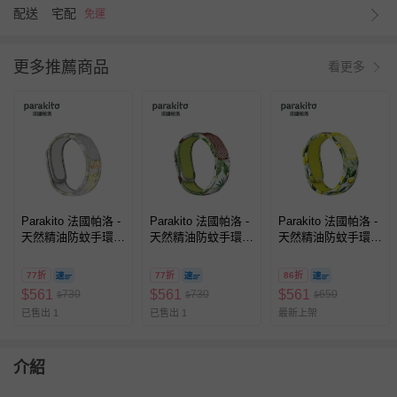
配送
宅配
免運
更多推薦商品
看更多
Parakito 法國帕洛 -
Parakito 法國帕洛 -
Parakito 法國帕洛 -
天然精油防蚊手環
天然精油防蚊手環
天然精油防蚊手環
成人手環-手繪蜂鳥
成人手環-可可椰子
成人手環-陽光檸檬
款
款
款
77折
77折
86折
$
561
$
561
$
561
730
730
650
$
$
$
已售出 1
已售出 1
最新上架
介紹