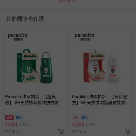
看更多
瑕疵退換貨所產生的運費，將由媽咪愛負責處理，若非瑕疵
退貨，您可至『查詢訂單』>『已出貨』中查詢該筆訂單，
並點選『我要退貨』即可進行申請。若有相關退貨問題，請
其他媽咪也在逛
至媽咪愛
LINE@客服ID: @mamilove
我們將依序為您處理
與服務，謝謝。
針對滿件折/滿額贈…等活動，如因部份退貨，而該訂單保
留商品未達活動門檻，將以原價計算，活動贈品亦需一併退
回。
部分商品依據消費者保護法的規定，不適用七天鑑賞期/猶
豫期範圍：
易於腐敗、保存期限較短或解約時即將逾期（例如生鮮
商品、食品等）。
Parakito 法國帕洛 - 【經典
Parakito 法國帕洛 - 【全新配
款】 8H天然植萃長效防蚊噴霧
客製化商品（例如客製生日書、姓名貼等）。
方】6hr天然滋潤護膚防蚊噴霧
防蚊液 長效 防水 強效-75ml
防蚊液 長效 防水 強效-75ml
報紙、期刊或雜誌（惟書籍如經拆封、使用，則酌收整
新費用）。
破盤
8折
684
684
$
$
860
$
$
860
經消費者拆封之影音商品或電腦軟體（例如 DVD、CD
已售出 211
已售出 43
等）。