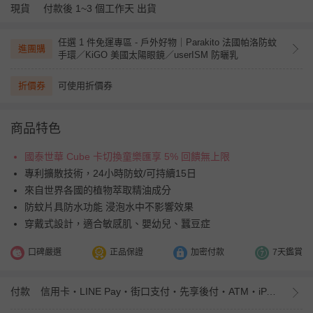
現貨
付款後 1~3 個工作天 出貨
任選 1 件免運專區 - 戶外好物｜Parakito 法國帕洛防蚊
進團購
手環／KiGO 美國太陽眼鏡／userISM 防曬乳
折價券
可使用折價券
商品特色
國泰世華 Cube 卡切換童樂匯享 5% 回饋無上限
專利擴散技術，24小時防蚊/可持續15日
來自世界各國的植物萃取精油成分
防蚊片具防水功能 浸泡水中不影響效果
穿戴式設計，適合敏感肌、嬰幼兒、蠶豆症
口碑嚴選
正品保證
加密付款
7天鑑賞
付款
信用卡・LINE Pay・街口支付・先享後付・ATM・iPASS MONEY