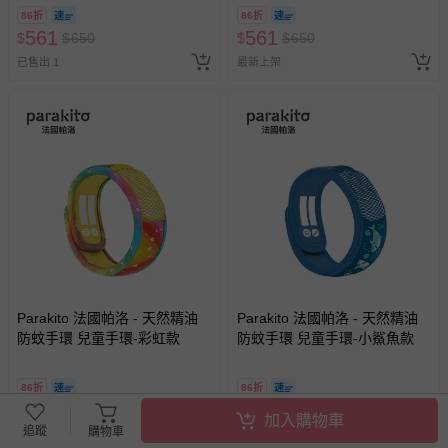
86折
86折
561
561
$
$
650
$
$
650
已售出 1
最新上架
Parakito 法國帕洛 - 天然精油
Parakito 法國帕洛 - 天然精油
防蚊手環 兒童手環-彩虹款
防蚊手環 兒童手環-小鯊魚款
86折
86折
561
561
$
$
650
$
$
650
加入購物車
追蹤
購物車
已售出 7
已售出 1