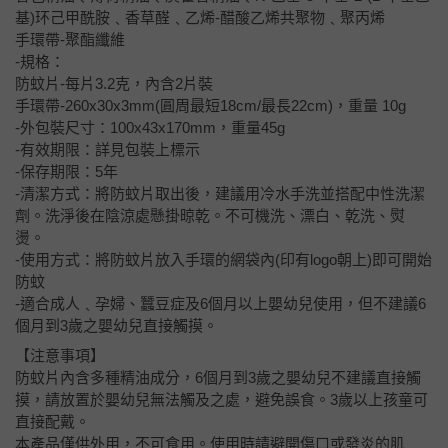
基)环己甲酰胺﹑香草醛﹑乙烯-醋酸乙烯共聚物﹑聚丙烯
手環帶-聚酯纖維
-規格：
防蚊片-每片3.2克，內含2片裝
手環帶-260x30x3mm(圓周最短18cm/最長22cm)，重量 10g
-外包裝尺寸：100x43x170mm，重量45g
-有效期限：詳見包裝上標示
-保存期限：5年
-清潔方式：將防蚊片取出後，建議用冷水手洗並搭配中性洗潔
劑。洗淨後在陰涼處懸掛晾乾。不可機洗、漂白、乾洗、熨
燙。
-使用方式：將防蚊片放入手環的網袋內(印有logo朝上)即可開始
防蚊
-適合成人﹑孕婦、蠶豆症及6個月以上嬰幼兒使用，但不建議6
個月到3歲之嬰幼兒直接觸摸。
【注意事項】
防蚊片內含多種精油成分，6個月到3歲之嬰幼兒不建議直接觸
摸，請放置於嬰幼兒無法觸及之處，避免誤食。3歲以上孩童可
直接配戴。
本產品僅供外用，不可食用。使用時請避開傷口或發炎的肌